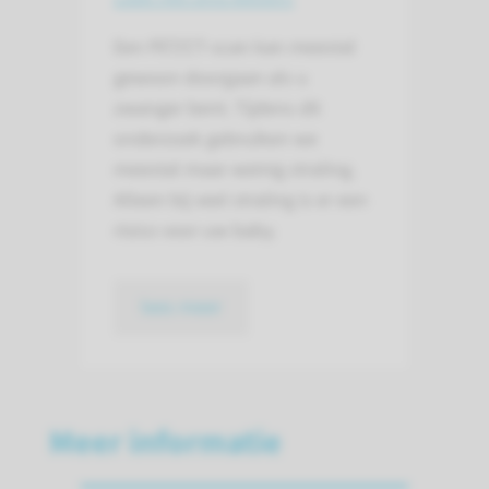
Een PET/CT-scan kan meestal
gewoon doorgaan als u
zwanger bent. Tijdens dit
onderzoek gebruiken we
meestal maar weinig straling.
Alleen bij veel straling is er een
risico voor uw baby.
lees meer
Meer informatie