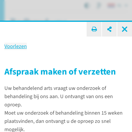
NL
ik zoek ...
Voorlezen
Onderzoek
PET-CT-scan met fluor-18-FDG
Afspraak maken of verzetten
en koolhydraatarm dieet
Uw behandelend arts vraagt uw onderzoek of
behandeling bij ons aan. U ontvangt van ons een
Patiëntenzorg
Onderzoeken
oproep.
PET-CT-scan met fluor-18-FDG en koolhydraatarm dieet
Moet uw onderzoek of behandeling binnen 15 weken
plaatsvinden, dan ontvangt u de oproep zo snel
mogelijk.