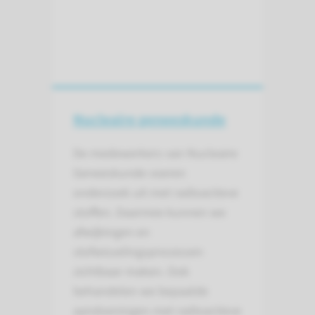
Nucleaire geneeskunde
De medewerkers van Nucleaire
Geneeskunde voeren
onderzoek uit met radioactieve
stoffen. Daarmee kunnen we
afwijkingen en
stofwisselingsprocessen
zichtbaar maken. Ook
behandelen we bepaalde
aandoeningen met radioactieve