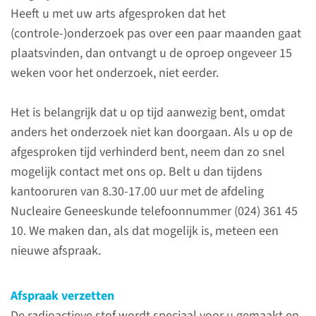
Heeft u met uw arts afgesproken dat het
(controle-)onderzoek pas over een paar maanden gaat
plaatsvinden, dan ontvangt u de oproep ongeveer 15
weken voor het onderzoek, niet eerder.
Het is belangrijk dat u op tijd aanwezig bent, omdat
Over het onderzoek
anders het onderzoek niet kan doorgaan. Als u op de
afgesproken tijd verhinderd bent, neem dan zo snel
U hebt een afspraak voor een
mogelijk contact met ons op. Belt u dan tijdens
PET-CT scan op de afdeling
kantooruren van 8.30-17.00 uur met de afdeling
Nucleaire Geneeskunde waarbij
Nucleaire Geneeskunde telefoonnummer (024) 361 45
we de radioactieve stof Fluor-
10. We maken dan, als dat mogelijk is, meteen een
18-FDG gebruiken.
nieuwe afspraak.
Afspraak verzetten
lees meer
De radioactieve stof wordt speciaal voor u gemaakt en