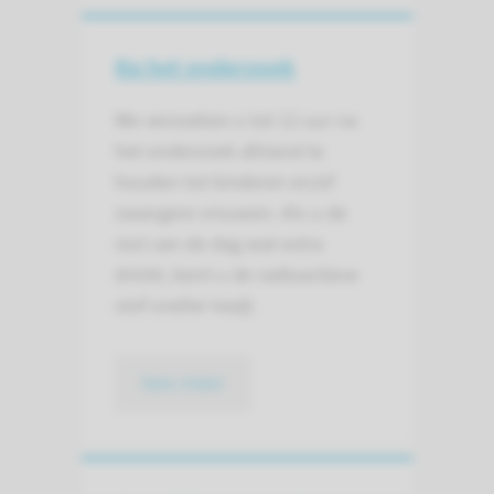
Na het onderzoek
We verzoeken u tot 12 uur na
het onderzoek afstand te
houden tot kinderen en/of
zwangere vrouwen. Als u de
rest van de dag wat extra
drinkt, bent u de radioactieve
stof sneller kwijt.
lees meer