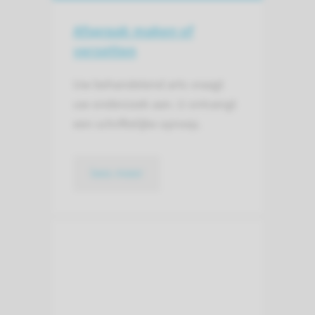
Afspraak maken of
verzetten
Uw behandelend arts vraagt
uw onderzoek aan. U ontvangt
een schriftelijke oproep.
lees meer