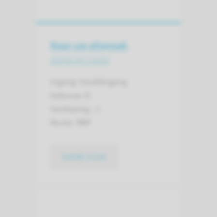
Naar uw afspraak
adres en route
Ingang: Hoofdingang
Gebouw: D
Verdieping: -1
Route:
757
bekijk route