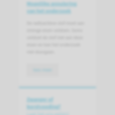
Mogelijke annulering
van het onderzoek
De radioactieve stof moet aan
strenge eisen voldoen. Soms
voldoet de stof niet aan deze
eisen en kan het onderzoek
niet doorgaan.
lees meer
Zwanger of
borstvoeding?
Laat het ons weten!