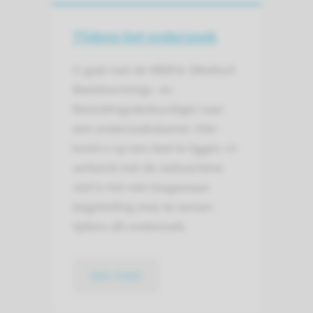
Tijdens het onderzoek
U gaat met de MBB’er (Medisch
Beeldvormings- en
Bestralingsdeskundige) naar
een onderzoekskamer. Hier
komt u op een bed te liggen. In
verband met de radioactieve
stof is het niet toegestaan
begeleiding mee te nemen
tijdens dit onderzoek.
lees meer