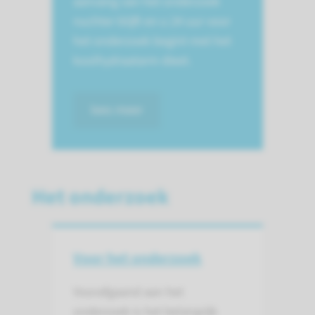
aanvang van het onderzoek
nuchter blijft en u 24 uur voor
het onderzoek begint met het
koolhydraatarm dieet.
lees meer
Het onderzoek
Voor het onderzoek
Voorafgaand aan het
onderzoek is het belangrijk