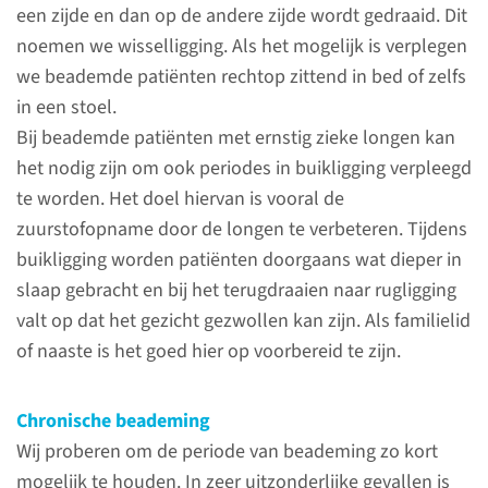
een zijde en dan op de andere zijde wordt gedraaid. Dit
Informed Consent
noemen we wisselligging. Als het mogelijk is verplegen
we beademde patiënten rechtop zittend in bed of zelfs
Volgens de wet WGBO (Wet op
in een stoel.
de Geneeskundige Behandel
Bij beademde patiënten met ernstig zieke longen kan
Overeenkomst) moeten
het nodig zijn om ook periodes in buikligging verpleegd
patiënten toestemming geven
te worden. Het doel hiervan is vooral de
voor een medische
zuurstofopname door de longen te verbeteren. Tijdens
behandeling, nadat ze goed en
buikligging worden patiënten doorgaans wat dieper in
volledig geïnformeerd zijn over
slaap gebracht en bij het terugdraaien naar rugligging
hun toestand (diagnose) en
valt op dat het gezicht gezwollen kan zijn. Als familielid
eventuele behandeling. Op de
of naaste is het goed hier op voorbereid te zijn.
IC/MC is dat niet altijd mogelijk.
Chronische beademing
lees meer
Wij proberen om de periode van beademing zo kort
mogelijk te houden. In zeer uitzonderlijke gevallen is