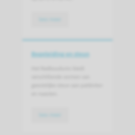
lees meer
Begeleiding en steun
Het Radboudumc biedt
verschillende vormen van
geestelijke steun aan patiënten
en naasten.
lees meer