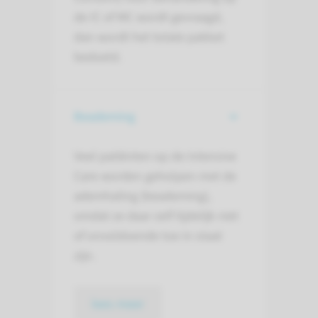
de IC of MC wordt gevraagd,
dan wordt het totale pakket
bedoeld.
Beademing
Veel patiënten op de Intensive
Care worden geholpen met de
ademhaling (beademing),
omdat ze daar zelf tijdelijk niet
of onvoldoende toe in staat
zijn.
lees meer