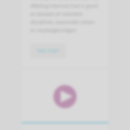
Afdeling Intensive Care is groot
en bestaat uit meerdere
disciplines, waaronder artsen
en verpleegkundigen.
lees meer