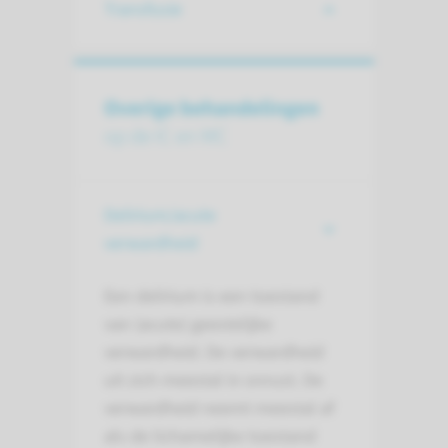
Transfusie
Overige behandelingen
op de IC en MC
Delirium/acute
verwardheid
Een delirium is een toestand
van (acute) geestelijke
verwardheid. De verwardheid
uit zich meestal in onrust. De
verwardheid neemt meestal af
als de lichamelijke toestand