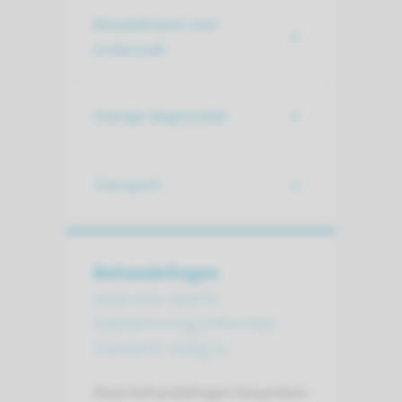
Bloedafname voor
onderzoek
Overige diagnostiek
Transport
Behandelingen
waarvoor aparte
toestemming (Informed
Consent) nodig is
Deze behandelingen bespreken