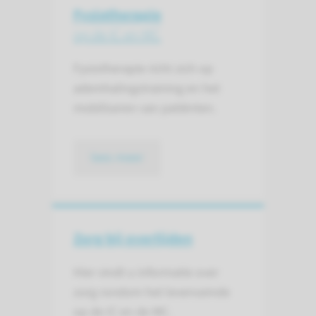
Fysiotherapie
op de IC en MC
Fysiotherapie richt zich op
ademhalingstraining en het
mobiliseren van patiënten.
lees meer
Zorg bij overlijden
Hier vindt u informatie over
zorg rondom het levenseinde
op de IC en de MC.