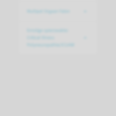
Multipel Orgaan Falen
Ernstige spierzwakte:
Critical Illness
Polyneuropathie/ICUAW