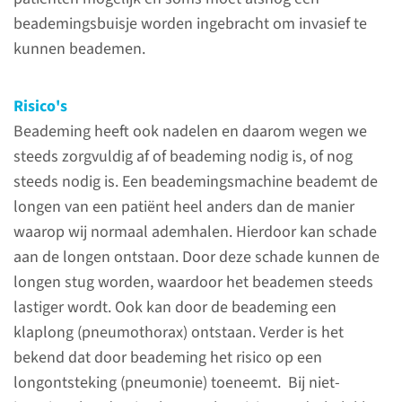
beademingsbuisje worden ingebracht om invasief te
Spoedopname of
kunnen beademen.
geplande opname
Risico's
Sommige patiënten weten
Beademing heeft ook nadelen en daarom wegen we
vooraf dat zij naar de IC gaan,
steeds zorgvuldig af of beademing nodig is, of nog
bijvoorbeeld na een grote
steeds nodig is. Een beademingsmachine beademt de
operatie. Voor andere
longen van een patiënt heel anders dan de manier
patiënten, en zeker ook voor
waarop wij normaal ademhalen. Hierdoor kan schade
hun naasten, komt een
aan de longen ontstaan. Door deze schade kunnen de
opname onverwachts.
longen stug worden, waardoor het beademen steeds
lastiger wordt. Ook kan door de beademing een
lees meer
klaplong (pneumothorax) ontstaan. Verder is het
bekend dat door beademing het risico op een
longontsteking (pneumonie) toeneemt. Bij niet-