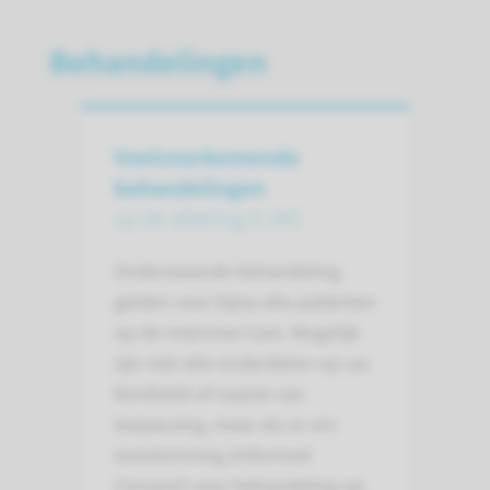
Behandelingen
Veel­voorkomende
behandelingen
op de afdeling IC/MC
Onderstaande behandeling
gelden voor bijna alle patiënten
op de Intensive Care. Mogelijk
zijn niet alle onderdelen op uw
familielid of naaste van
toepassing, maar als er om
toestemming (Informed
Consent) voor behandeling op