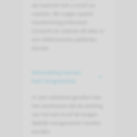
we expliciet met u en/of uw
naasten. We vragen aparte
toestemming (Informed
Consent) en noteren dit alles in
ons elektronische patiënten
dossier.
Behandeling met een
Hart-/longmachine
In zeer zeldzame gevallen kan
het voorkomen dat de werking
van het hart en/of de longen
tijdelijk overgenomen moeten
worden.