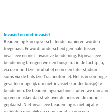
Complexe zorg en
veiligheid
op de IC en MC
Invasief en niet-invasief
De zorg op onze afdeling is zeer
Beademing kan op verschillende manieren worden
complex. Veel verschillende
toegepast. Er wordt onderscheid gemaakt tussen
medisch specialisten en
invasieve en niet-invasieve beademing. Bij invasieve
verpleegkundigen nemen er
beademing brengen we een buisje tot in de luchtpijp,
deel aan, ondersteund door
via de mond (zie Intubatie) en in een later stadium
geavanceerde medische
soms via de hals (zie Tracheotomie). Het is in sommige
technologie.
gevallen mogelijk om niet-invasief (zonder buisje) te
beademen. De beademingsmachine sluiten we dan aan
lees meer
op een masker dat strak over de neus en de mond is
geplaatst. Niet-invasieve beademing is niet bij alle
patiënten mogelijk en soms moet alsnog een