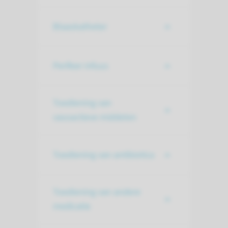
Blaaskatheter
Perifeer infuus
Toediening van
vasoactieve middelen
Toediening van antibiotica
Toediening van andere
medicatie