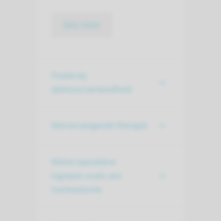
lees meer
Fixatie bij
delirium/verwardheid
Niervervangende therapie
Kleine operatieve
ingrepen zoals een
tracheotomie