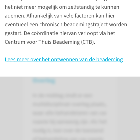
het niet meer mogelijk om zelfstandig te kunnen
ademen. Afhankelijk van vele factoren kan hier
eventueel een chronisch beademingstraject worden
gestart. De coördinatie hiervan verloopt via het
Centrum voor Thuis Beademing (CTB).
Lees meer over het ontwennen van de beademing
Overleg
In de middag vindt er een
multidisciplinair overleg plaats,
waar alle behandelaren van uw
naaste bij aanwezig zijn. Als het
nodig is, kan over de toestand
of behandeling van uw naaste