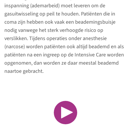
inspanning (ademarbeid) moet leveren om de
en speciale bewaking. Waar nodig ondersteunen
gasuitwisseling op peil te houden. Patiënten die in
we de belangrijke lichaamsfuncties, zoals
coma zijn hebben ook vaak een beademingsbuisje
ademhaling of bloedsomloop, met speciale
nodig vanwege het sterk verhoogde risico op
apparatuur. Gespecialiseerde artsen en
verslikken. Tijdens operaties onder anesthesie
verpleegkundigen doen er alles aan om de
(narcose) worden patiënten ook altijd beademd en als
patiënt zo goed mogelijk door een kritieke, soms
patiënten na een ingreep op de Intensive Care worden
levensbedreigende fase heen te helpen.
opgenomen, dan worden ze daar meestal beademd
naartoe gebracht.