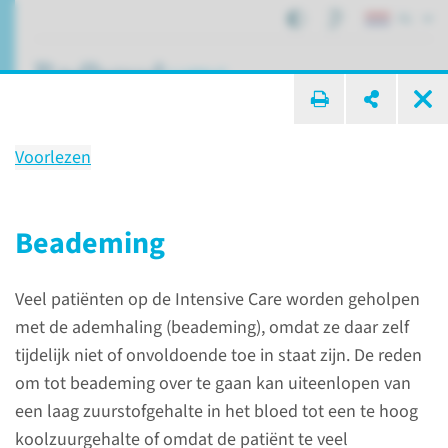
NL
ik zoek ...
Voorlezen
Zorg en behandeling op de
IC-MC
Beademing
Veel patiënten op de Intensive Care worden geholpen
Afdelingen, specialismen en zorglocaties
met de ademhaling (beademing), omdat ze daar zelf
Intensive Care
Zorg en behandeling op de IC-MC
tijdelijk niet of onvoldoende toe in staat zijn. De reden
om tot beademing over te gaan kan uiteenlopen van
een laag zuurstofgehalte in het bloed tot een te hoog
Voorlezen
koolzuurgehalte of omdat de patiënt te veel
Patiënten krijgen op de Intensive Care extra zorg