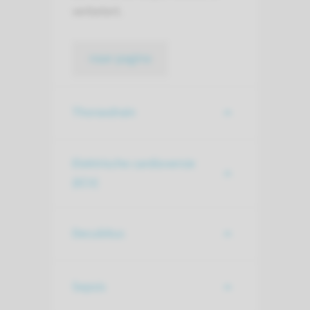
verbetert.
naar pagina
Thoraxdrain
Elektrische cardioversie
(ECV)
Decubitus
Sepsis