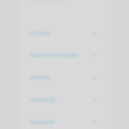
Intubatie
Anesthesie en Sedatie
Arterielijn
Centrale lijn
Maagsonde