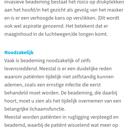
invasieve beademing bestaat het risico op drukplekken
Dagprogramma
aan het hoofd/in het gezicht als gevolg van het masker
en is er een verhoogde kans op verslikken. (Dit wordt
Zorg en behandeling op de IC
ook wel aspiratie genoemd. Het betekent dat er
en MC bestaat uit veel
maaginhoud in de luchtwegen/de longen komt.
activiteiten bij of met de
patiënt. Zo is de IC-
Noodzakelijk
verpleegkundige regelmatig bij
Vaak is beademing noodzakelijk of zelfs
de patiënt voor controles van
levensreddend. Meestal is er een duidelijke reden
patiënt, monitoring en
waarom patiënten tijdelijk niet zelfstandig kunnen
apparatuur, bloedafname en
ademen, zoals een ernstige infectie die eerst
verzorging.
behandeld moet worden. De beademing, die daarbij
hoort, moet u zien als het tijdelijk overnemen van een
lees meer
belangrijke lichaamsfunctie.
Meestal worden patiënten in rugligging verpleegd en
beademd, waarbij de patiënt wisselend wat meer op