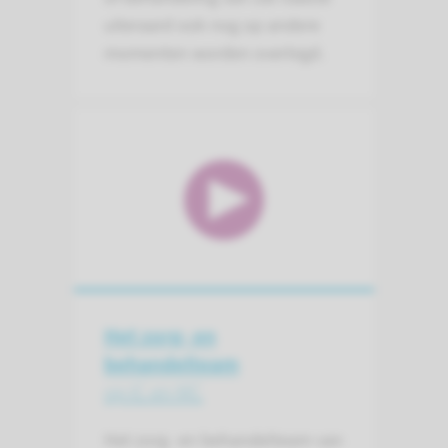
uiteraard ook nog op andere
momenten worden overlegd.
Het zorg- en
behandelteam
op IC en MC
Het zorg- en behandelteam van