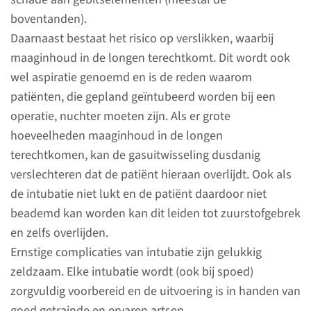
boventanden).
Complexe zorg en
Daarnaast bestaat het risico op verslikken, waarbij
veiligheid
maaginhoud in de longen terechtkomt. Dit wordt ook
op de IC en MC
wel aspiratie genoemd en is de reden waarom
patiënten, die gepland geïntubeerd worden bij een
De zorg op onze afdeling is zeer
operatie, nuchter moeten zijn. Als er grote
complex. Veel verschillende
hoeveelheden maaginhoud in de longen
medisch specialisten en
terechtkomen, kan de gasuitwisseling dusdanig
verpleegkundigen nemen er
verslechteren dat de patiënt hieraan overlijdt. Ook als
deel aan, ondersteund door
de intubatie niet lukt en de patiënt daardoor niet
geavanceerde medische
beademd kan worden kan dit leiden tot zuurstofgebrek
technologie.
en zelfs overlijden.
Ernstige complicaties van intubatie zijn gelukkig
lees meer
zeldzaam. Elke intubatie wordt (ook bij spoed)
zorgvuldig voorbereid en de uitvoering is in handen van
goed getrainde en ervaren artsen.