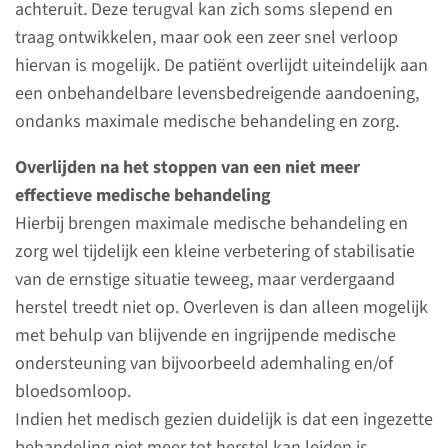
achteruit. Deze terugval kan zich soms slepend en
traag ontwikkelen, maar ook een zeer snel verloop
Spoedopname of
hiervan is mogelijk. De patiënt overlijdt uiteindelijk aan
geplande opname
een onbehandelbare levensbedreigende aandoening,
ondanks maximale medische behandeling en zorg.
Sommige patiënten weten
vooraf dat zij naar de IC gaan,
Overlijden na het stoppen van een niet meer
bijvoorbeeld na een grote
effectieve medische behandeling
operatie. Voor andere
Hierbij brengen maximale medische behandeling en
patiënten, en zeker ook voor
zorg wel tijdelijk een kleine verbetering of stabilisatie
hun naasten, komt een
van de ernstige situatie teweeg, maar verdergaand
opname onverwachts.
herstel treedt niet op. Overleven is dan alleen mogelijk
met behulp van blijvende en ingrijpende medische
ondersteuning van bijvoorbeeld ademhaling en/of
lees meer
bloedsomloop.
Indien het medisch gezien duidelijk is dat een ingezette
behandeling niet meer tot herstel kan leiden is