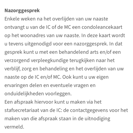
Nazorggesprek
Behandelingen
Enkele weken na het overlijden van uw naaste
ontvangt u van de IC of de MC een condoleancekaart
op het woonadres van uw naaste. In deze kaart wordt
Veel­voorkomende
u tevens uitgenodigd voor een nazorggesprek. In dat
behandelingen
gesprek kunt u met een behandelend arts en/of een
op de afdeling IC/MC
verzorgend verpleegkundige terugkijken naar het
verblijf, zorg en behandeling en het overlijden van uw
Onderstaande behandeling
naaste op de IC en/of MC. Ook kunt u uw eigen
gelden voor bijna alle patiënten
ervaringen delen en eventuele vragen en
op de Intensive Care. Mogelijk
onduidelijkheden voorleggen.
zijn niet alle onderdelen op uw
Een afspraak hiervoor kunt u maken via het
familielid of naaste van
stafsecretariaat van de IC: de contactgegevens voor het
toepassing, maar als er om
maken van die afspraak staan in de uitnodiging
toestemming (Informed
vermeld.
Consent) voor behandeling op