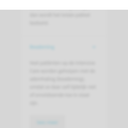
de IC of MC wordt gevraagd,
dan wordt het totale pakket
bedoeld.
Beademing
Veel patiënten op de Intensive
Care worden geholpen met de
ademhaling (beademing),
omdat ze daar zelf tijdelijk niet
of onvoldoende toe in staat
zijn.
lees meer