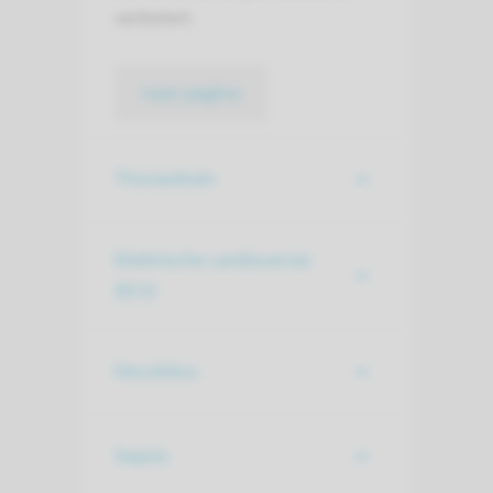
verbetert.
naar pagina
Thoraxdrain
Elektrische cardioversie
(ECV)
Decubitus
Sepsis