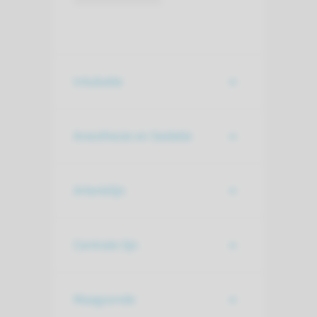
Intubatie
Anesthesie en Sedatie
Arterielijn
Centrale lijn
Maagsonde