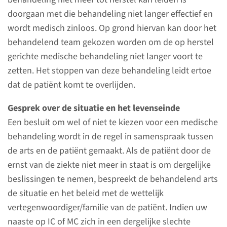
doorgaan met die behandeling niet langer effectief en
Dagprogramma
wordt medisch zinloos. Op grond hiervan kan door het
Zorg en behandeling op de IC
behandelend team gekozen worden om de op herstel
en MC bestaat uit veel
gerichte medische behandeling niet langer voort te
activiteiten bij of met de
zetten. Het stoppen van deze behandeling leidt ertoe
patiënt. Zo is de IC-
dat de patiënt komt te overlijden.
verpleegkundige regelmatig bij
Gesprek over de situatie en het levenseinde
de patiënt voor controles van
Een besluit om wel of niet te kiezen voor een medische
patiënt, monitoring en
behandeling wordt in de regel in samenspraak tussen
apparatuur, bloedafname en
de arts en de patiënt gemaakt. Als de patiënt door de
verzorging.
ernst van de ziekte niet meer in staat is om dergelijke
beslissingen te nemen, bespreekt de behandelend arts
lees meer
de situatie en het beleid met de wettelijk
vertegenwoordiger/familie van de patiënt. Indien uw
naaste op IC of MC zich in een dergelijke slechte