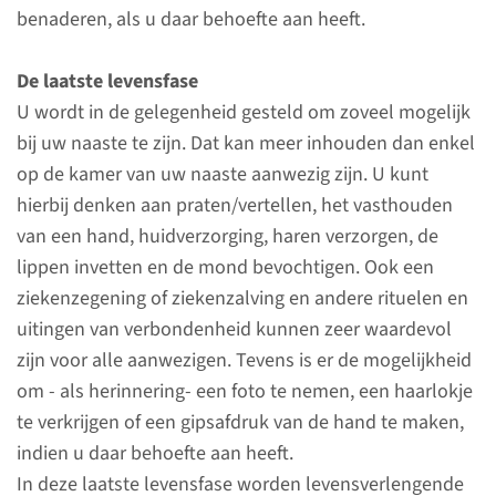
benaderen, als u daar behoefte aan heeft.
uiteraard ook nog op andere
momenten worden overlegd.
De laatste levensfase
U wordt in de gelegenheid gesteld om zoveel mogelijk
bij uw naaste te zijn. Dat kan meer inhouden dan enkel
op de kamer van uw naaste aanwezig zijn. U kunt
hierbij denken aan praten/vertellen, het vasthouden
van een hand, huidverzorging, haren verzorgen, de
lippen invetten en de mond bevochtigen. Ook een
ziekenzegening of ziekenzalving en andere rituelen en
uitingen van verbondenheid kunnen zeer waardevol
zijn voor alle aanwezigen. Tevens is er de mogelijkheid
Het zorg- en
om - als herinnering- een foto te nemen, een haarlokje
behandelteam
te verkrijgen of een gipsafdruk van de hand te maken,
op IC en MC
indien u daar behoefte aan heeft.
In deze laatste levensfase worden levensverlengende
Het zorg- en behandelteam van