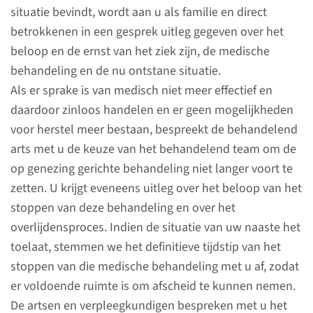
situatie bevindt, wordt aan u als familie en direct
Informed Consent
betrokkenen in een gesprek uitleg gegeven over het
beloop en de ernst van het ziek zijn, de medische
Volgens de wet WGBO (Wet op
behandeling en de nu ontstane situatie.
de Geneeskundige Behandel
Als er sprake is van medisch niet meer effectief en
Overeenkomst) moeten
daardoor zinloos handelen en er geen mogelijkheden
patiënten toestemming geven
voor herstel meer bestaan, bespreekt de behandelend
voor een medische
arts met u de keuze van het behandelend team om de
behandeling, nadat ze goed en
op genezing gerichte behandeling niet langer voort te
volledig geïnformeerd zijn over
zetten. U krijgt eveneens uitleg over het beloop van het
hun toestand (diagnose) en
stoppen van deze behandeling en over het
eventuele behandeling. Op de
overlijdensproces. Indien de situatie van uw naaste het
IC/MC is dat niet altijd mogelijk.
toelaat, stemmen we het definitieve tijdstip van het
stoppen van die medische behandeling met u af, zodat
er voldoende ruimte is om afscheid te kunnen nemen.
lees meer
De artsen en verpleegkundigen bespreken met u het