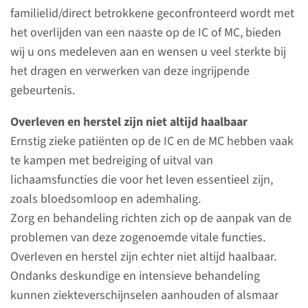
familielid/direct betrokkene geconfronteerd wordt met
en speciale bewaking. Waar nodig ondersteunen
het overlijden van een naaste op de IC of MC, bieden
we de belangrijke lichaamsfuncties, zoals
wij u ons medeleven aan en wensen u veel sterkte bij
ademhaling of bloedsomloop, met speciale
het dragen en verwerken van deze ingrijpende
apparatuur. Gespecialiseerde artsen en
gebeurtenis.
verpleegkundigen doen er alles aan om de
patiënt zo goed mogelijk door een kritieke, soms
Overleven en herstel zijn niet altijd haalbaar
levensbedreigende fase heen te helpen.
Ernstig zieke patiënten op de IC en de MC hebben vaak
te kampen met bedreiging of uitval van
lichaamsfuncties die voor het leven essentieel zijn,
zoals bloedsomloop en ademhaling.
Zorg en behandeling richten zich op de aanpak van de
problemen van deze zogenoemde vitale functies.
Overleven en herstel zijn echter niet altijd haalbaar.
Ondanks deskundige en intensieve behandeling
kunnen ziekteverschijnselen aanhouden of alsmaar