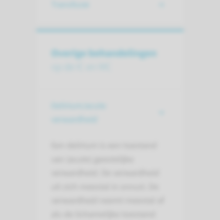
Transfusie
Overige behandelingen
op de IC en MC
Delirium/acute
verwardheid
Een delirium is een toestand
van (acute) geestelijke
verwardheid. De verwardheid
uit zich meestal in onrust. De
verwardheid neemt meestal af
als de lichamelijke toestand