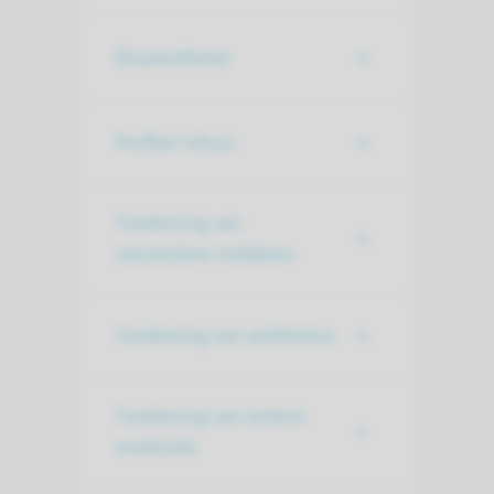
Blaaskatheter
Perifeer infuus
Toediening van
vasoactieve middelen
Toediening van antibiotica
Toediening van andere
medicatie