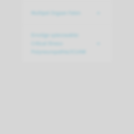
Multipel Orgaan Falen
Ernstige spierzwakte:
Critical Illness
Polyneuropathie/ICUAW