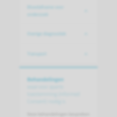
Bloedafname voor
onderzoek
Overige diagnostiek
Transport
Behandelingen
waarvoor aparte
toestemming (Informed
Consent) nodig is
Deze behandelingen bespreken