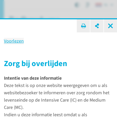
NL
ik zoek ...
Voorlezen
Zorg en behandeling op de
IC-MC
Zorg bij overlijden
Intentie van deze informatie
Afdelingen, specialismen en zorglocaties
Deze tekst is op onze website weergegeven om u als
Intensive Care
Zorg en behandeling op de IC-MC
websitebezoeker te informeren over zorg rondom het
levenseinde op de Intensive Care (IC) en de Medium
Care (MC).
Voorlezen
Indien u deze informatie leest omdat u als
Patiënten krijgen op de Intensive Care extra zorg