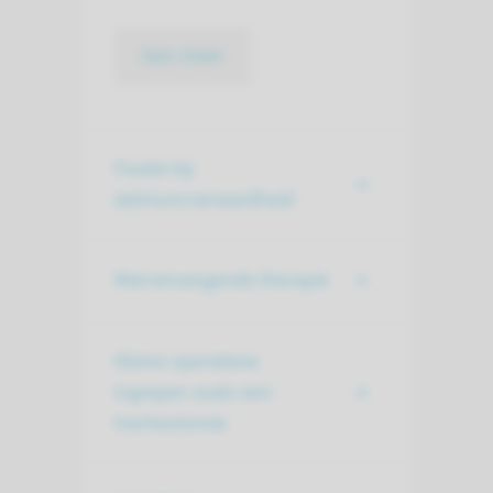
lees meer
Fixatie bij
delirium/verwardheid
Niervervangende therapie
Kleine operatieve
ingrepen zoals een
tracheotomie