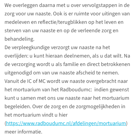
We overleggen daarna met u over vervolgstappen in de
zorg voor uw naaste. Ook is er ruimte voor uitingen van
lees meer
medeleven en reflectie/terugblikken op het leven en
sterven van uw naaste en op de verleende zorg en
behandeling.
De verpleegkundige verzorgt uw naaste na het
Begeleiding en steun
overlijden: u kunt hieraan deelnemen, als u dat wilt. Na
de verzorging wordt u als familie en direct betrokkenen
Het Radboudumc biedt
uitgenodigd om van uw naaste afscheid te nemen.
verschillende vormen van
Vanuit de IC of MC wordt uw naaste overgebracht naar
geestelijke steun aan patiënten
het mortuarium van het Radboudumc: indien gewenst
en naasten.
kunt u samen met ons uw naaste naar het mortuarium
begeleiden. Over de zorg en de zorgmogelijkheden in
het mortuarium vindt u hier
lees meer
(
https://www.radboudumc.nl/afdelingen/mortuarium
)
meer informatie.