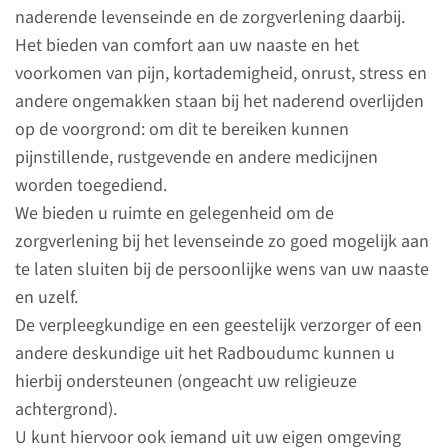
naderende levenseinde en de zorgverlening daarbij.
Het bieden van comfort aan uw naaste en het
voorkomen van pijn, kortademigheid, onrust, stress en
andere ongemakken staan bij het naderend overlijden
op de voorgrond: om dit te bereiken kunnen
pijnstillende, rustgevende en andere medicijnen
worden toegediend.
We bieden u ruimte en gelegenheid om de
zorgverlening bij het levenseinde zo goed mogelijk aan
Overleg
te laten sluiten bij de persoonlijke wens van uw naaste
en uzelf.
In de middag vindt er een
De verpleegkundige en een geestelijk verzorger of een
multidisciplinair overleg plaats,
andere deskundige uit het Radboudumc kunnen u
waar alle behandelaren van uw
hierbij ondersteunen (ongeacht uw religieuze
naaste bij aanwezig zijn. Als het
achtergrond).
nodig is, kan over de toestand
U kunt hiervoor ook iemand uit uw eigen omgeving
of behandeling van uw naaste