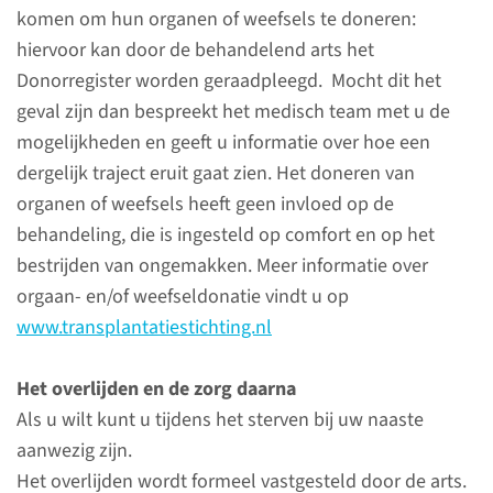
komen om hun organen of weefsels te doneren:
Fysiotherapie
hiervoor kan door de behandelend arts het
op de IC en MC
Donorregister worden geraadpleegd. Mocht dit het
Fysiotherapie richt zich op
geval zijn dan bespreekt het medisch team met u de
ademhalingstraining en het
mogelijkheden en geeft u informatie over hoe een
mobiliseren van patiënten.
dergelijk traject eruit gaat zien. Het doneren van
organen of weefsels heeft geen invloed op de
behandeling, die is ingesteld op comfort en op het
lees meer
bestrijden van ongemakken. Meer informatie over
orgaan- en/of weefseldonatie vindt u op
www.transplantatiestichting.nl
Zorg bij overlijden
Het overlijden en de zorg daarna
Als u wilt kunt u tijdens het sterven bij uw naaste
Hier vindt u informatie over
aanwezig zijn.
zorg rondom het levenseinde
Het overlijden wordt formeel vastgesteld door de arts.
op de IC en de MC.