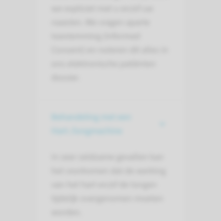
we expliciet met u en/of uw
naasten. We vragen aparte
toestemming (Informed
Consent) en noteren dit alles in
ons elektronische patiënten
dossier.
Behandeling met een
Hart-/longmachine
In zeer zeldzame gevallen kan
het voorkomen dat de werking
van het hart en/of de longen
tijdelijk overgenomen moeten
worden.