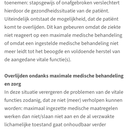
toenemen: stapsgewijs of onafgebroken verslechtert
hierdoor de gezondheidssituatie van de patiënt.
Complexe zorg en
Uiteindelijk ontstaat de mogelijkheid, dat de patiënt
veiligheid
komt te overlijden. Dit kan gebeuren omdat de ziekte
op de IC en MC
niet reageert op een maximale medische behandeling
De zorg op onze afdeling is zeer
of omdat een ingestelde medische behandeling niet
complex. Veel verschillende
meer leidt tot het beoogde en voldoende herstel van
medisch specialisten en
de aangedane vitale functie(s).
verpleegkundigen nemen er
deel aan, ondersteund door
Overlijden ondanks maximale medische behandeling
geavanceerde medische
en zorg
technologie.
In deze situatie verergeren de problemen van de vitale
functies zodanig, dat ze niet (meer) verholpen kunnen
worden: maximaal ingezette medische maatregelen
lees meer
werken dan niet/slaan niet aan en de al verzwakte
lichamelijke toestand gaat onhoudbaar verder