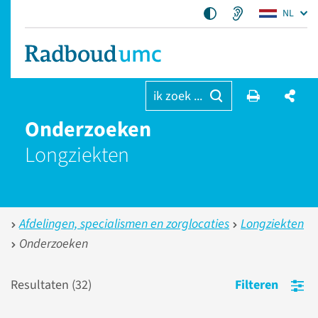
NL
ik zoek ...
Onderzoeken
Longziekten
Afdelingen, specialismen en zorglocaties
Longziekten
Onderzoeken
Resultaten (
32
)
Filteren