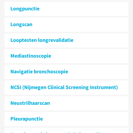
Longpunctie
Longscan
Looptesten longrevalidatie
Mediastinoscopie
Navigatie bronchoscopie
NCSI (Nijmegen Clinical Screening Instrument)
Neustrilhaarscan
Pleurapunctie