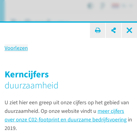
NL
ik zoek ...
Voorlezen
Onze impact voor de
maatschappij
Kerncijfers
in 2019
duurzaamheid
U ziet hier een greep uit onze cijfers op het gebied van
Over het Radboudumc
Onze impact in 2019
duurzaamheid. Op onze website vindt u
meer cijfers
Onze impact voor de maatschappij
over onze C02-footprint en duurzame bedrijfsvoering
in
2019.