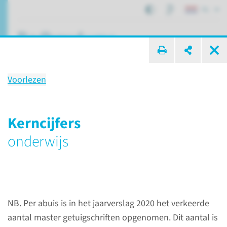
NL
ik zoek ...
Voorlezen
Onze impact voor lerenden
in 2021
Kerncijfers
onderwijs
Over het Radboudumc
Onze impact in 2021
Onze impact voor lerenden
NB. Per abuis is in het jaarverslag 2020 het verkeerde
aantal master getuigschriften opgenomen. Dit aantal is