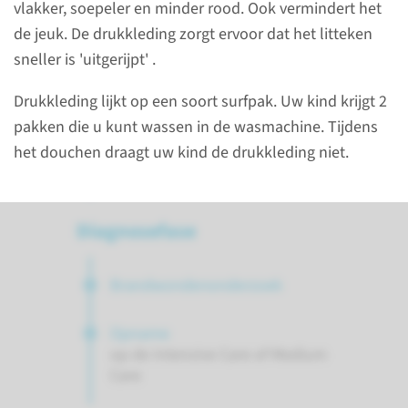
Algemene informatie
vlakker, soepeler en minder rood. Ook vermindert het
de jeuk. De drukkleding zorgt ervoor dat het litteken
sneller is 'uitgerijpt' .
Acute fase
Drukkleding lijkt op een soort surfpak. Uw kind krijgt 2
Spoedeisende Hulp
pakken die u kunt wassen in de wasmachine. Tijdens
het douchen draagt uw kind de drukkleding niet.
Inhalatieletsel
Diagnosefase
Brandwondenonderzoek
Opname
op de Intensive Care of Medium
Care