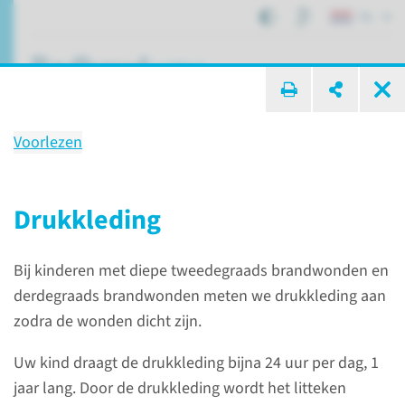
NL
ik zoek ...
Voorlezen
Onderzoeken en
behandelingen
Drukkleding
Brandwonden bij kinderen
Bij kinderen met diepe tweedegraads brandwonden en
derdegraads brandwonden meten we drukkleding aan
Patiëntenzorg
Brandwonden bij kinderen
zodra de wonden dicht zijn.
Onderzoeken en behandelingen
Uw kind draagt de drukkleding bijna 24 uur per dag, 1
jaar lang. Door de drukkleding wordt het litteken