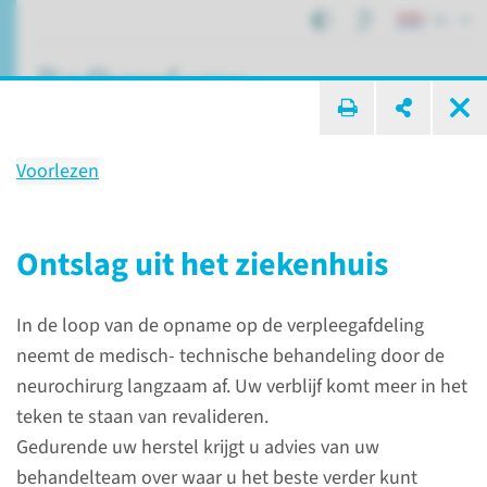
NL
ik zoek ...
Voorlezen
Subarachnoïdale bloeding
(SAB)
Ontslag uit het ziekenhuis
In de loop van de opname op de verpleegafdeling
Patiëntenzorg
Aandoeningen
neemt de medisch- technische behandeling door de
Subarachnoïdale bloeding (SAB)
neurochirurg langzaam af. Uw verblijf komt meer in het
teken te staan van revalideren.
Gedurende uw herstel krijgt u advies van uw
Over subarachnoïdale
behandelteam over waar u het beste verder kunt