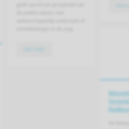
geeft vanuit het perspectief van
naar 
de patiënt advies over
wetenschappelijk onderzoek of
ontwikkelingen in de zorg.
lees meer
Nierpat
Verenig
Radbo
De Nierp