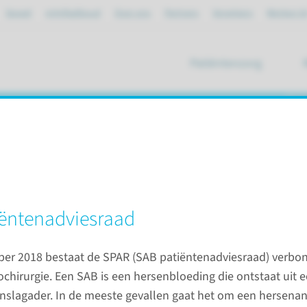
Spoed
mijnRadboud
Over ons
Partners
Verwijzers
Werken bi
Patiëntenzorg
ik
aad (PAR)
n bestuur
Patiëntenadviesraad (PAR)
ënten­adviesraad
ber 2018 bestaat de SPAR (SAB patiëntenadviesraad) verbo
Werkwi
chirurgie. Een SAB is een hersenbloeding die ontstaat uit e
nslagader. In de meeste gevallen gaat het om een hersena
tuur van het Radboudumc over de