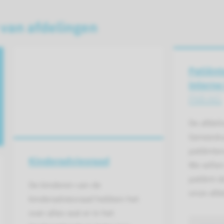
 van afdelingen
Patiënt
Intern
PAR-AIG
De afdeli
Geneesku
patiënten
Kinderadviesraad
We wille
patiënt d
De kinderen van de
onze afde
kinderadviesraad hebben het
over alles wat er in het