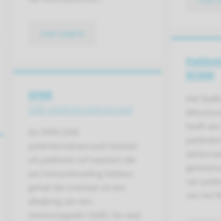
naar pagina
Patiënt
RCMM
SPAR
Het Radb
SAB patiënten­adviesraad
Mitochon
heeft een
De SPAR (SAB
patiënte
patiëntenadviesraad) bestaat
adviesraa
uit patiënten (of naasten) die
gemeensc
een hersenbloeding hebben
van patië
gehad die ontstaat uit een
van het 
afwijking van een
hersenslagader (SAB). De raad