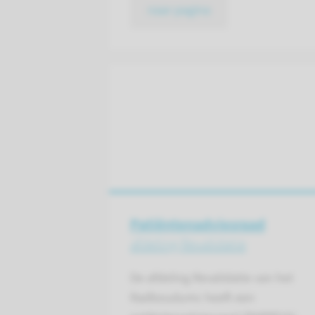
naar pagina
Patiënten­adviesraad
afdeling Revalidatie
De afdeling Revalidatie van het
Radboudumc heeft een