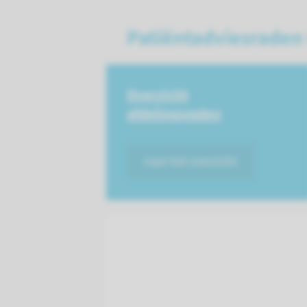
Patiëntadviesraden
Overzicht
afdelingsraden
naar het overzicht