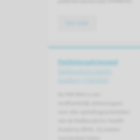
patiëntenadviesraad (PARREVA).
lees meer
Patiënten­adviesraad
Radboudumc Health
Academy (PAR RHA)
De PAR RHA is een
onafhankelijk adviesorgaan
voor alle opleidingsactiviteiten
van de Radboudumc Health
Academy (RHA). Zij zoeken
momenteel leden.