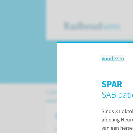
Voorlezen
Patiënten­adviesr
SPAR
Over het Radboudumc
Organisatie e
SAB pati
Sinds 31 okto
Over de PAR
afdeling Neuro
van een herse
De PAR adviseert de Raad van Bes