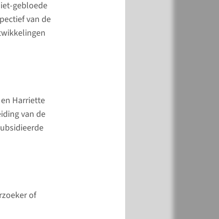
niet-gebloede
genschapsregeling
pectief van de
dumc
ntwikkelingen
ie- en
rkingsprotocol Raad
uur –
nadviesraad
 en Harriette
eiding van de
ubsidieerde
ie- en
rkingsprotocol
le
sadviesraden
umc –
rzoeker of
nadviesraad
dumc