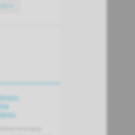
pagina
iënten­
ing
udumc
atiëntenVereniging