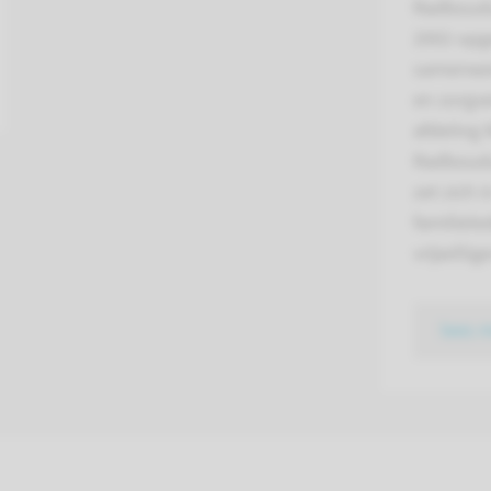
Radboudu
2002 opg
samenwer
en zorgve
afdeling 
Radboudu
zet zich 
familiele
vrijwillige
lees 