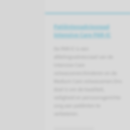
Patiëntenadviesraad
Intensive Care PAR-IC
De PAR-IC is een
afdelingsadviesraad van de
Intensive Care
volwassenen/kinderen en de
Medium Care volwassenen.Ons
doel is om de kwaliteit,
veiligheid en persoonsgerichte
zorg aan patiënten te
verbeteren.