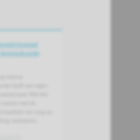
en­adviesraad
e Geneeskunde
ng Interne
nde heeft een eigen
adviesraad: PAR-AIG.
n samen met de
e kwaliteit van zorg op
ling verbeteren.