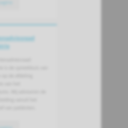
pagina
enadvies­raad
trie
ntenadviesraad
ie is de spreekbuis van
 op de afdeling
ie van het
mc. Wij adviseren de
leiding vanuit het
ef van patiënten.
pagina