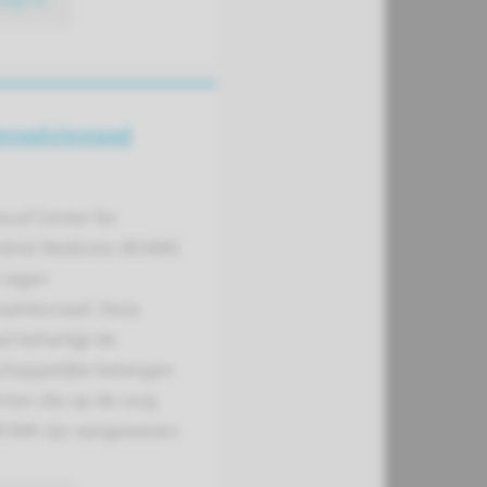
en­adviesraad
oud Center for
drial Medicine (RCMM)
 eigen
nadviesraad. Deze
d behartigt de
happelijke belangen
nten die op de zorg
RCMM zijn aangewezen.