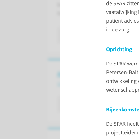
de SPAR zitte
kwaliteit en veiligheid van de patië
vaatafwijking
het perspectief van de patiënt.
patiënt advie
in de zorg.
lees meer
Oprichting
De SPAR werd 
Petersen-Balt
Adviezen
ontwikkeling 
van de PAR
wetenschappel
lees meer
Bijeenkomst
De SPAR heeft
projectleider 