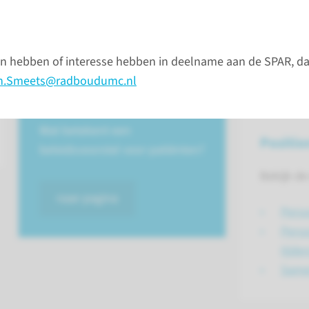
bekijk
n hebben of interesse hebben in deelname aan de SPAR, da
PatiëntEffect­Paragraaf
n.Smeets@radboudumc.nl
PEP
Wat betekent een
Positio
beleidsvoorstel voor patiënten?
Bekijk d
naar pagina
Perso
Perso
tijde
Same