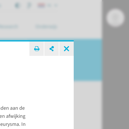
j
NL
Research
Onderwijs
 zoek ...
nden aan de
jze
en afwijking
neurysma. In