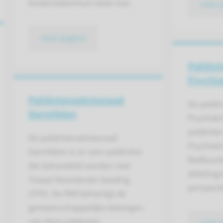
kinderziekenhuis beter kan.
naar 
naar pagina
Patiënt
Psychia
Patiëntenadviesraad
De patië
Darmfalen
Psychiatr
patiënten
De patiëntenadviesraad
Psychiatr
Darmfalen is er voor patiënten
Radboudu
die behandeld worden met
afdelings
Totaal Parenterale Voeding
perspecti
(TPV). De PAR behartigt de
gemeenschappelijke belangen
van deze patiënten.
naar 