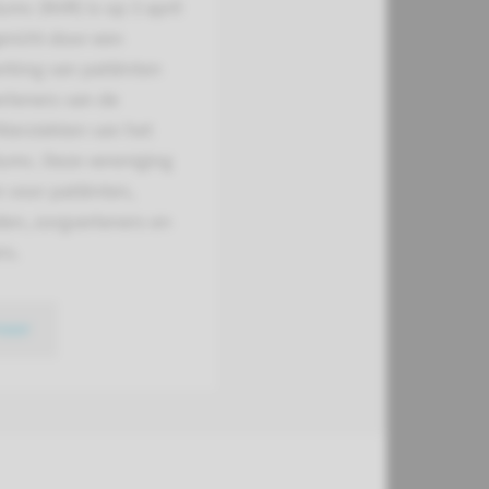
mc (NVR) is op 3 april
ericht door een
king van patiënten
rleners van de
Nierziekten van het
mc. Deze vereniging
in voor patiënten,
den, zorgverleners en
rs.
meer