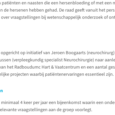
n patiënten en naasten die een hersenbloeding of met een 
ntenzorg en gaat daarbij altijd uit van
Medezeg
 in de hersenen hebben gehad. De raad geeft vanuit het pers
Radbou
s over vraagstellingen bij wetenschappelijk onderzoek of o
Informat
samenwe
van Best
patiënte
opgericht op initiatief van Jeroen Boogaarts (neurochirurg)
ussen (verpleegkundig specialist Neurochirurgie) naar aanl
Uw ervaring als patiënt
van het Radboudumc Hart & Vaatcentrum en een aantal ges
is waardevol
Informat
ijke projecten waarbij patiëntenervaringen essentieel zijn.
samenwe
Denk mee met de
decentra
Patiëntenadviesraad (PAR) van
en
afdeling
het Radboudumc.
Radboud
 minimaal 4 keer per jaar een bijeenkomst waarin een onde
patiënte
relevante vraagstellingen aan de groep voorlegt.
Radbou
lees meer