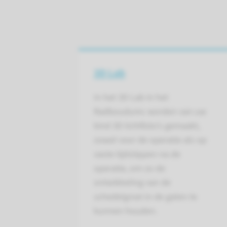
3D Lab
In het 3D Lab in het
Radboudumc worden van uw
kind 3D lichtfoto’s gemaakt,
zowel voor de operatie als op
vaste tijdstippen na de
operatie, om zo de
ontwikkeling van de
schedelgroei in de gaten te
kunnen houden.