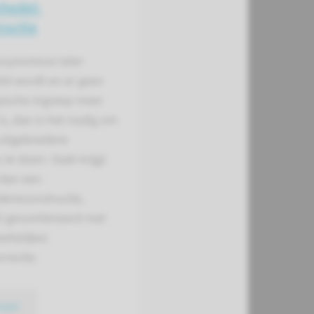
hedel­
ructie
osynostose later
ld wordt en er geen
ische ingreep meer
is, dan is het nodig om
uitgebreidere
s te doen. Vaak krijgt
 dan een
akreconstructie,
l gecombineerd met
eltelijke)
rectie.
meer