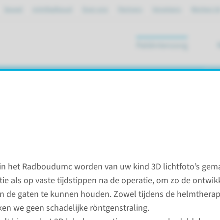
Spoed
mijnRadboud
Over ons
Partners
Verwijzers
Werken bi
Patiëntenzorg
ik
 in het Radboudumc worden van uw kind 3D lichtfoto’s gem
iosynostose
ie als op vaste tijdstippen na de operatie, om zo de ontwik
in de gaten te kunnen houden. Zowel tijdens de helmtherap
Zorgpa
iken we geen schadelijke röntgenstraling.
cranios