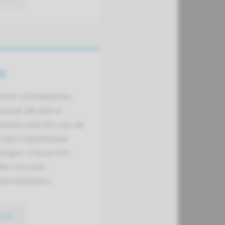
en
achten of problemen
spreek die dan in
stantie met één van de
 het Craniofaciaal
megen. U kunt zich
en tot onze
bemiddelaars.
meer