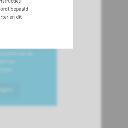
nstructies
eken,
wordt bepaald
lingen en
rter en dit
deltraject bestaat uit
aantal stappen. Bekijk
overzicht van de
ken en
ingen.
pagina