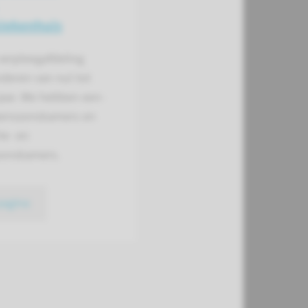
iekenhuis
verpleegafdeling
nderen van nul tot
jaar. We hebben een-
ersoonskamers en
ie- en
oonskamers.
pagina