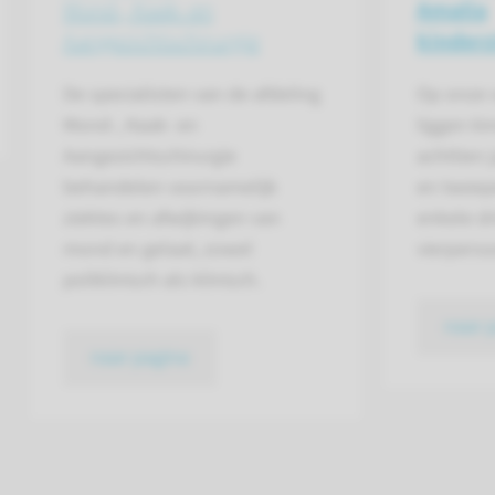
Mond-, Kaak- en
Amalia
Aangezichts­chirurgie
kinderz
De specialisten van de afdeling
Op onze 
Mond-, Kaak- en
liggen ki
Aangezichtschirurgie
achttien 
behandelen voornamelijk
en tweep
ziektes en afwijkingen van
enkele dr
mond en gelaat, zowel
vierpers
poliklinisch als klinisch.
naar 
naar pagina