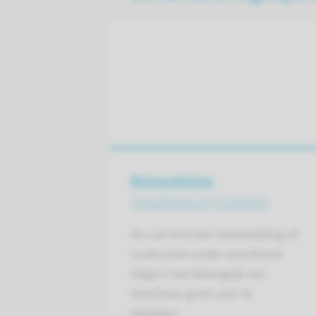
Behandeling
Anesthesie bij kinderen
Als uw kind een behandeling of
onderzoek onder anesthesie
krijgt is het belangrijk om
hem/haar goed voor te
bereiden.