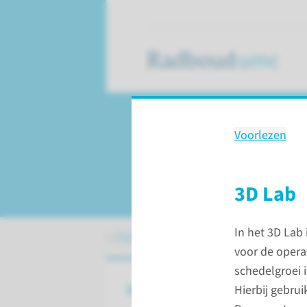
Voorlezen
Behandeling
Craniosynostose
3D Lab
In het 3D Lab
Patiëntenzorg
Behandelingen
Cran
voor de operat
schedelgroei 
Wat is craniosynostose?
Hierbij gebru