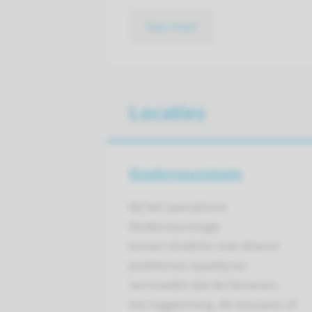
lees meer
Locaties
Kinderneurologie
Bij het specialisme
Kinderneurologie
komen kinderen met diverse
problemen waarbij we
vermoeden dat de hersenen,
het ruggenmerg, de zenuwen of