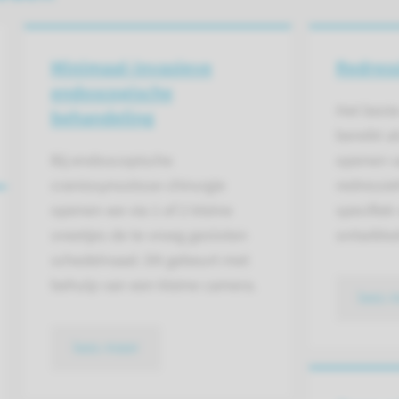
Minimaal-invasieve
Redres
endoscopische
Het beste
behandeling
bereikt a
Bij endoscopische
openen v
craniosynostose-chirurgie
redressie
openen we via 1 of 2 kleine
specifiek
sneetjes de te vroeg gesloten
ontwikkel
schedelnaad. Dit gebeurt met
behulp van een kleine camera.
lees 
lees meer