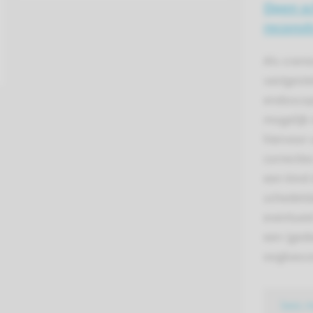
Open sc
reconst
Als crani
vastgeste
endoscop
mogelijk 
hiervoor 
correctie
een kind
schedeld
eventuee
een (gede
oogkascor
lees 