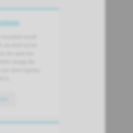
siehelm
 resultaat wordt
ls uw kind na het
an de naad een
helm draagt die
 voor deze ingreep
d is.
meer