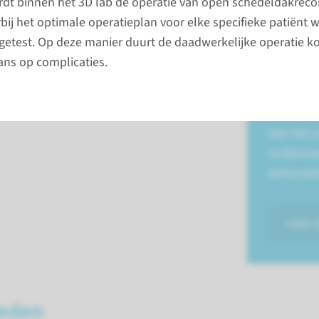
dt binnen het 3D lab de operatie van open schedeldakreco
de botplaten. Tussen deze platen zitten
onderzo
bij het optimale operatieplan voor elke specifieke patiënt 
en bewegen. Dit is belangrijk bij de
behande
tgetest. Op deze manier duurt de daadwerkelijke operatie ko
hedel. Craniosynostose betekent dat de
controle
ans op complicaties.
n.
Een behan
een heel 
hier het 
onderzoe
behandel
naar 
eden