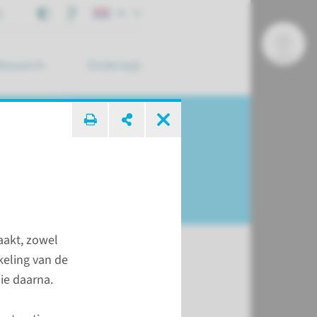
j
NL
Research
Onderwijs
 zoek ...
aakt, zowel
keling van de
ie daarna.
d
ynostose