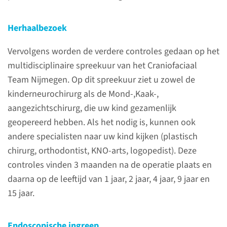
verschillende botplaten.
Tussen deze platen zitten
Herhaalbezoek
naden, waardoor ze een beetje
Vervolgens worden de verdere controles gedaan op het
kunnen bewegen. Dit is
multidisciplinaire spreekuur van het Craniofaciaal
belangrijk bij de geboorte en bij
Team Nijmegen. Op dit spreekuur ziet u zowel de
de groei van de schedel.
kinderneurochirurg als de Mond-,Kaak-,
Craniosynostose betekent dat
aangezichtschirurg, die uw kind gezamenlijk
de schedelnaden te vroeg
geopereerd hebben. Als het nodig is, kunnen ook
dichtgroeien.
andere specialisten naar uw kind kijken (plastisch
chirurg, orthodontist, KNO-arts, logopedist). Deze
controles vinden 3 maanden na de operatie plaats en
Zorgpad
daarna op de leeftijd van 1 jaar, 2 jaar, 4 jaar, 9 jaar en
craniosynostose
15 jaar.
onderzoeken,
behandelingen en
Endoscopische ingreep