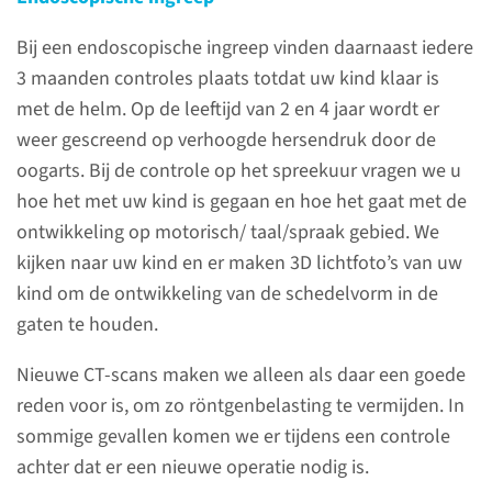
controle
Bij een endoscopische ingreep vinden daarnaast iedere
Een behandeltraject bestaat uit
3 maanden controles plaats totdat uw kind klaar is
een heel aantal stappen. Bekijk
met de helm. Op de leeftijd van 2 en 4 jaar wordt er
hier het overzicht van de
weer gescreend op verhoogde hersendruk door de
onderzoeken en
oogarts. Bij de controle op het spreekuur vragen we u
behandelingen.
hoe het met uw kind is gegaan en hoe het gaat met de
ontwikkeling op motorisch/ taal/spraak gebied. We
naar pagina
kijken naar uw kind en er maken 3D lichtfoto’s van uw
kind om de ontwikkeling van de schedelvorm in de
gaten te houden.
Nieuwe CT-scans maken we alleen als daar een goede
Behandelmogelijkheden
reden voor is, om zo röntgenbelasting te vermijden. In
sommige gevallen komen we er tijdens een controle
achter dat er een nieuwe operatie nodig is.