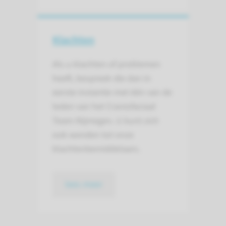
Klachten
Als u klachten of problemen
heeft, bespreek die dan in
eerste instantie met één van de
leden van het Craniofaciaal
Team Nijmegen. U kunt zich
ook wenden tot onze
klachtenbemiddelaars.
lees meer