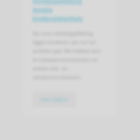
Verpleegafdeling
Amalia
kinderziekenhuis
Op onze verpleegafdeling
liggen kinderen van nul tot
achttien jaar. We hebben een-
en tweepersoonskamers en
enkele drie- en
vierpersoonskamers.
naar pagina