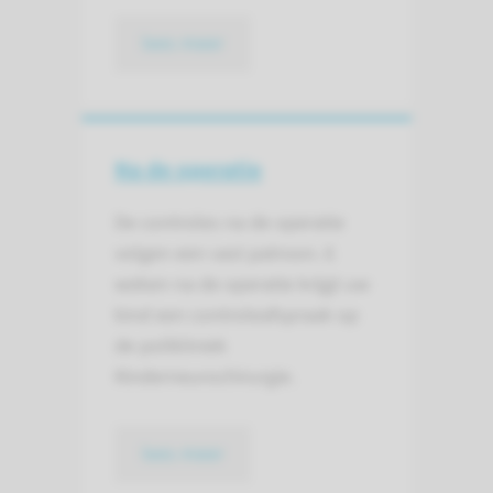
lees meer
Na de operatie
De controles na de operatie
volgen een vast patroon. 6
weken na de operatie krijgt uw
kind een controleafspraak op
de polikliniek
Kinderneurochirurgie.
lees meer