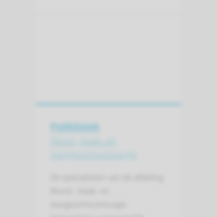
Polikliniek
Mond-, Kaak- en
Aangezichts­chirurgie
De specialisten van de afdeling
Mond-, Kaak- en
Aangezichtschirurgie