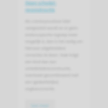
Open schedel­
reconstructie
Als craniosynostose later
vastgesteld wordt en er geen
endoscopische ingreep meer
mogelijk is, dan is het nodig om
hiervoor uitgebreidere
correcties te doen. Vaak krijgt
een kind dan een
schedeldakreconstructie,
eventueel gecombineerd met
een (gedeeltelijke)
oogkascorrectie.
lees meer