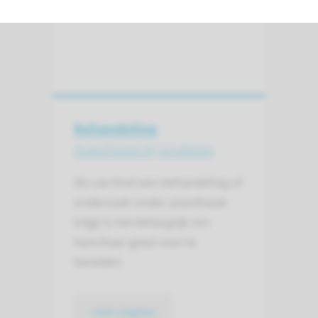
Behandeling
Anesthesie bij kinderen
Als uw kind een behandeling of
onderzoek onder anesthesie
krijgt is het belangrijk om
hem/haar goed voor te
bereiden.
naar pagina