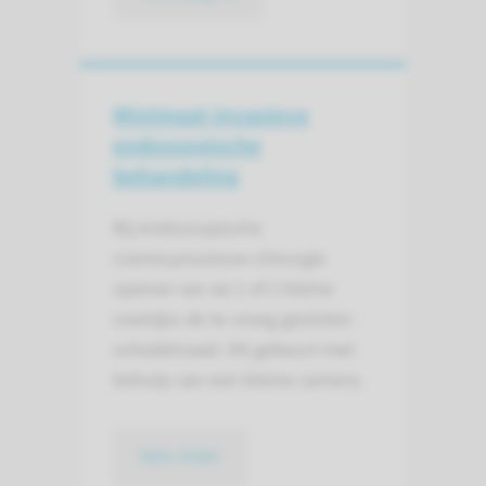
Minimaal-invasieve
endoscopische
behandeling
Bij endoscopische
craniosynostose-chirurgie
openen we via 1 of 2 kleine
sneetjes de te vroeg gesloten
schedelnaad. Dit gebeurt met
behulp van een kleine camera.
lees meer