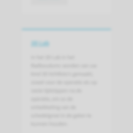
3D Lab
In het 3D Lab in het
Radboudumc worden van uw
kind 3D lichtfoto’s gemaakt,
zowel voor de operatie als op
vaste tijdstippen na de
operatie, om zo de
ontwikkeling van de
schedelgroei in de gaten te
kunnen houden.