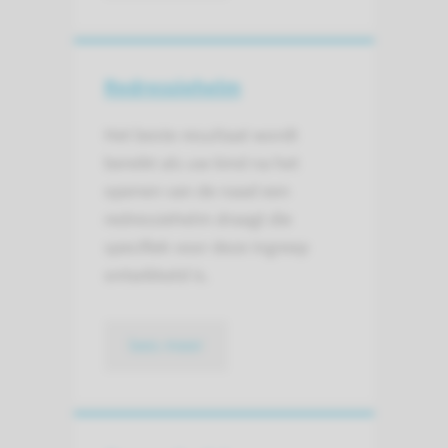
Redressiehelm
Het beste resultaat wordt
bereikt als uw kind na het
openen van de naad een
redressiehelm draagt die
specifiek voor deze ingreep
ontwikkeld is.
lees meer