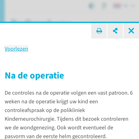
NL
ik zoek ...
Voorlezen
Behandeling
Craniosynostose
Na de operatie
De controles na de operatie volgen een vast patroon. 6
Patiëntenzorg
Behandelingen
Craniosynostose
weken na de operatie krijgt uw kind een
controleafspraak op de polikliniek
Kinderneurochirurgie. Tijdens dit bezoek controleren
Wat is craniosynostose?
we de wondgenezing. Ook wordt eventueel de
pasvorm van de eerste helm gecontroleerd.
De schedel bestaat uit