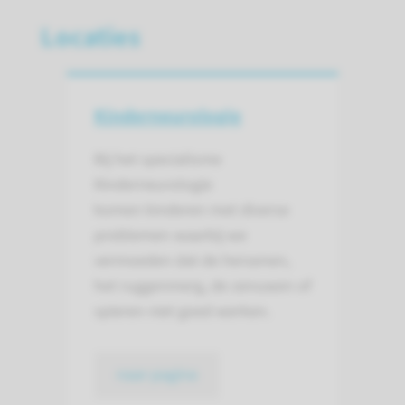
Locaties
Kinderneurologie
Bij het specialisme
Kinderneurologie
komen kinderen met diverse
problemen waarbij we
vermoeden dat de hersenen,
het ruggenmerg, de zenuwen of
spieren niet goed werken.
naar pagina