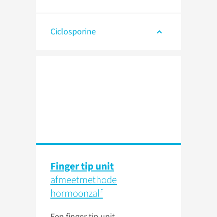
Ciclosporine
Finger tip unit
afmeetmethode
hormoonzalf
Een finger tip unit