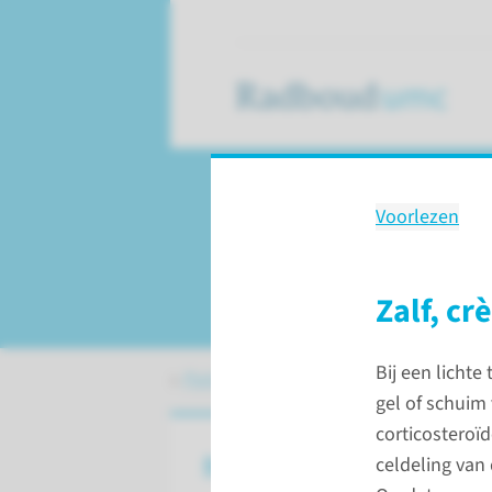
Voorlezen
Behandeling
Behandeling bij pso
Zalf, cr
Bij een lichte
Patiëntenzorg
Behandelingen
Beha
gel of schuim
corticosteroï
Behandeling van psoriasis
celdeling van