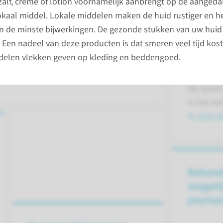
Poliklin
alf, crème of lotion voornamelijk aanbrengt op de aangeda
zienlijk verbeteren. Helaas is genezing
lokaal middel. Lokale middelen maken de huid rustiger en h
iasis op verschillende manieren
 de minste bijwerkingen. De gezonde stukken van uw huid 
Ma t/m vr
ichttherapie, tabletten en injecties.
Een nadeel van deze producten is dat smeren veel tijd kost
tussen 14
elen vlekken geven op kleding en beddengoed.
024-36
Bij spoed
in het w
024-36
Behand
mogeli
psorias