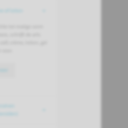
me of lotion
ichte tot matige vorm
sis, schrijft de arts
zalf, crème, lotion, gel
 voor.
meer
zalven
teroïden)