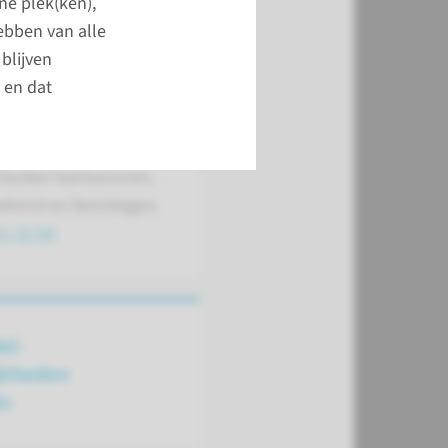
iek Dermatologie
ne plek(ken),
ebben van alle
blijven
 van 08.00-12.00 en
 en dat
.00-16.00 uur.
1 32 80
 buiten kantooruren,
eekend en feestdagen.
1 32 80
el­
jkheden
is