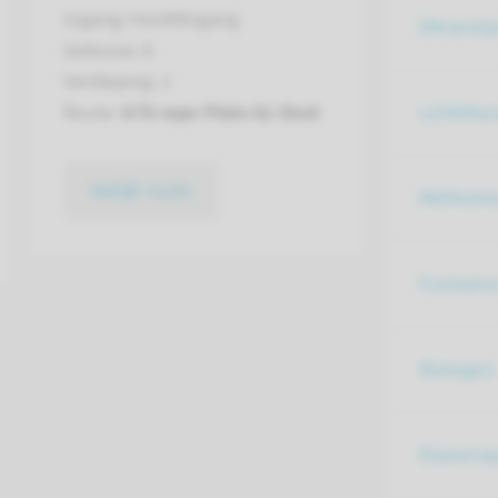
Ingang: Hoofdingang
Ditranol
Gebouw: A
Verdieping: 1
Lichtther
Route:
678 naar Plein A1 Oost
bekijk route
Methotre
Fumaarzu
Biologics
Etanerce