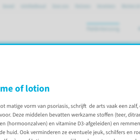
Spoed
mijnRadboud
Over ons
Partners
Verwijzers
Werken bi
Patiëntenzorg
ik
riasis
ème of lotion
 tot matige vorm van psoriasis, schrijft de arts vaak een zalf,
ndeling bij psoriasis
 voor. Deze middelen bevatten werkzame stoffen (teer, ditra
den (hormoonzalven) en vitamine D3-afgeleiden) en remmen
Contac
 de huid. Ook verminderen ze eventuele jeuk, schilfers en ro