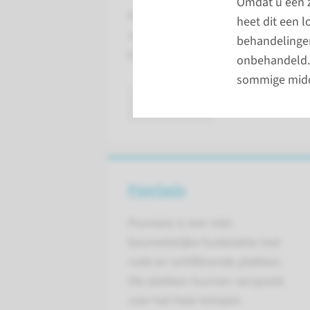
Omdat u een z
Psoriasis kan door behandeling aan
heet dit een 
nog niet mogelijk. We kunnen psor
behandelingen
behandelen: met crèmes of zalven, l
onbehandeld. 
sommige midd
lees meer
Psoriasis
Psoriasis is een niet-
besmettelijke huidziekte met
rode en schilferende plekken.
Die plekken kunnen verspreid
over het hele lichaam