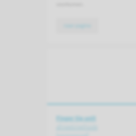
voorkomen.
naar pagina
Finger tip unit
afmeetmethode
hormoonzalf