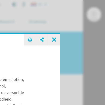
j
NL
Research
Onderwijs
 zoek ...
 crème, lotion,
nol,
 de versnelde
t
odheid.