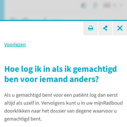
NL
ik zoek ...
Voorlezen
Veelgestelde vragen
Hoe log ik in als ik gemachtigd
ben voor iemand anders?
Patiëntenzorg
mijnRadboud
Veelgestelde vragen
Als u gemachtigd bent voor een patiënt log dan eerst
Algemeen
altijd als uzelf in. Vervolgens kunt u in uw mijnRadboud
doorklikken naar het dossier van degene waarvoor u
gemachtigd bent.
Voor wie is mijnRadboud