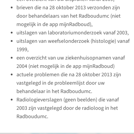
toegankelijk?
brieven die na 28 oktober 2013 verzonden zijn
door behandelaars van het Radboudumc (niet
mijnRadboud is voor veel
mogelijk in de app mijnRadboud),
patiënten beschikbaar.
uitslagen van laboratoriumonderzoek vanaf 2003,
uitslagen van weefselonderzoek (histologie) vanaf
1999,
lees meer
een overzicht van uw ziekenhuisopnamen vanaf
2004 (niet mogelijk in de app mijnRadboud)
actuele problemen die na 28 oktober 2013 zijn
vastgelegd in de probleemlijst door uw
behandelaar in het Radboudumc.
Radiologieverslagen (geen beelden) die vanaf
2003 zijn vastgelegd door de radioloog in het
Radboudumc.
Wat is mijnRadboud?