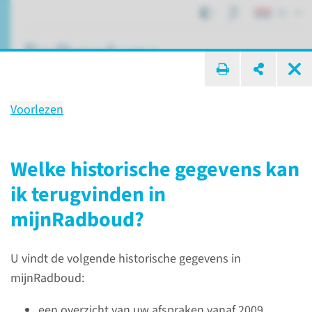
NL
ik zoek ...
Voorlezen
Veelgestelde vragen
Welke historische gegevens kan
ik terugvinden in
Patiëntenzorg
mijnRadboud
Veelgestelde vragen
mijnRadboud?
Algemeen
U vindt de volgende historische gegevens in
mijnRadboud:
Voor wie is mijnRadboud
een overzicht van uw afspraken vanaf 2009,