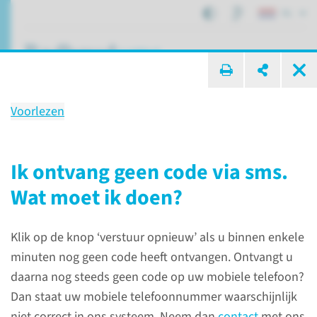
NL
ik zoek ...
Voorlezen
Veelgestelde vragen
Ik ontvang geen code via sms.
Wat moet ik doen?
Patiëntenzorg
mijnRadboud
Veelgestelde vragen
Klik op de knop ‘verstuur opnieuw’ als u binnen enkele
Algemeen
minuten nog geen code heeft ontvangen. Ontvangt u
daarna nog steeds geen code op uw mobiele telefoon?
Dan staat uw mobiele telefoonnummer waarschijnlijk
Voor wie is mijnRadboud
niet correct in ons systeem. Neem dan
contact
met ons