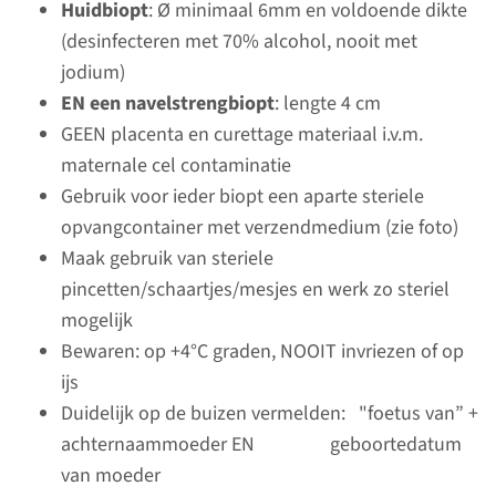
Huidbiopt
: Ø minimaal 6mm en voldoende dikte
erfelijke en aangeboren
(desinfecteren met 70% alcohol, nooit met
aandoeningen.
jodium)
EN
een
navelstrengbiopt
: lengte 4 cm
GEEN placenta en curettage materiaal i.v.m.
lees meer
maternale cel contaminatie
Gebruik voor ieder biopt een aparte steriele
opvangcontainer met verzendmedium (zie foto)
Genetische diagnostiek
Maak gebruik van steriele
aanvragen
pincetten/schaartjes/mesjes en werk zo steriel
mogelijk
Bewaren: op +4°C graden, NOOIT invriezen of op
vraag uw test aan
ijs
Duidelijk op de buizen vermelden: "foetus van” +
achternaammoeder EN geboortedatum
van moeder
Metabole en