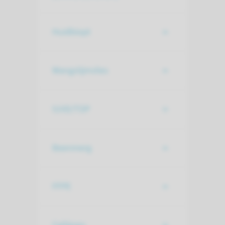
Huidbiopt
Wangslijmvlies
IUVD/TOP
Beenmerg
FFPE