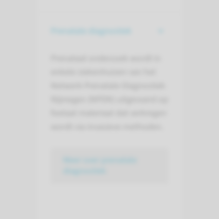
Prenatale diagnostiek
Prenataal onderzoek wordt in
enkele ziekenhuizen van het
Netwerk Prenatale Diagnostiek
Nijmegen (NPDN) uitgevoerd op
foetaal materiaal dat verkregen
wordt via invasieve methoden.
Meer over prenatale
diagnostiek