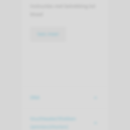
Instructies met betrekking tot
bloed
lees meer
DNA
Vruchtwater/Vlokken
(amnion/chorion)