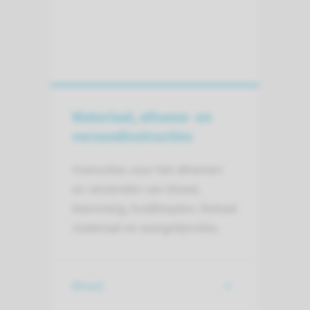
Materiaal, afname- en
verzend­instructies
Instructies voor het afnemen
en verzenden van bloed,
beenmerg, huidbiopten, foetaal
materiaal en wangslijmvlies.
Bloed