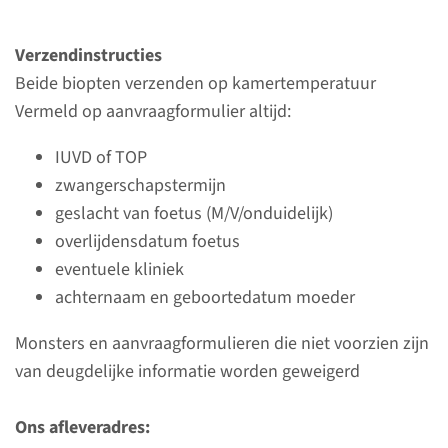
neurochemische
diagnostiek aanvragen
Verzendinstructies
Beide biopten verzenden op kamertemperatuur
Vermeld op aanvraagformulier altijd:
vraag uw test aan
IUVD of TOP
zwangerschapstermijn
geslacht van foetus (M/V/onduidelijk)
Contactinformatie
overlijdensdatum foetus
eventuele kliniek
achternaam en geboortedatum moeder
lees meer
Monsters en aanvraagformulieren die niet voorzien zijn
van deugdelijke informatie worden geweigerd
Nieuws
Ons afleveradres: