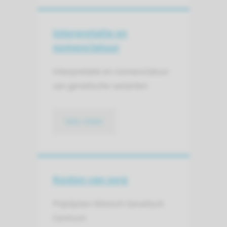
Interpretatie en
nomenclatuur
Interpretatie en nomenclatuur
van genetische varianten
lees meer
Kosten van zorg
Prijslijsten Klinisch Genetisch
Centrum