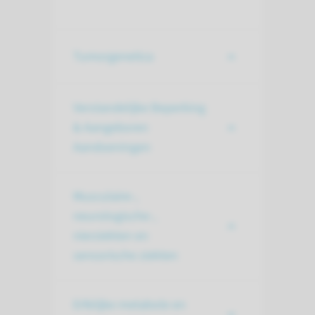
Tumorgenetica
Verstandelijke Beperking
& Aangeboren
Aandoeningen
Musculaire-,
neurologische-,
nierziekten en
sensorische ziekten
Erfelijke metabole en