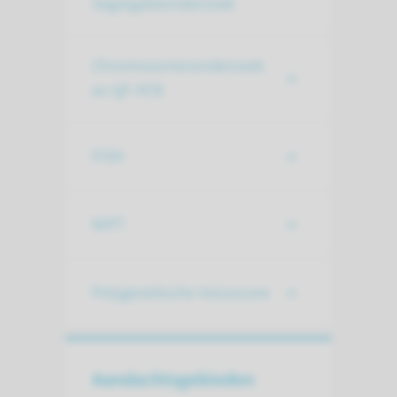
Segregatieonderzoek
Chromosomenonderzoek
en QF-PCR
FISH
NIPT
Polygenetische risicoscore
Aandachts­gebieden