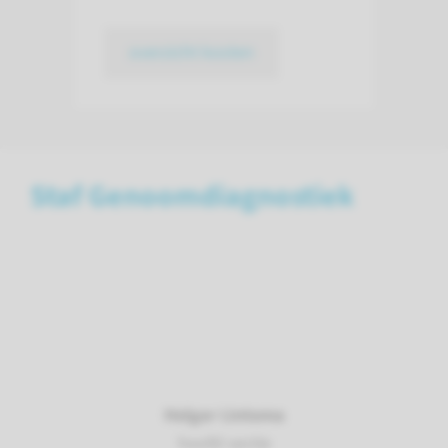
overzicht kosten
Staf Genoomdiagnostiek
Helger IJntema
hoofd sectie