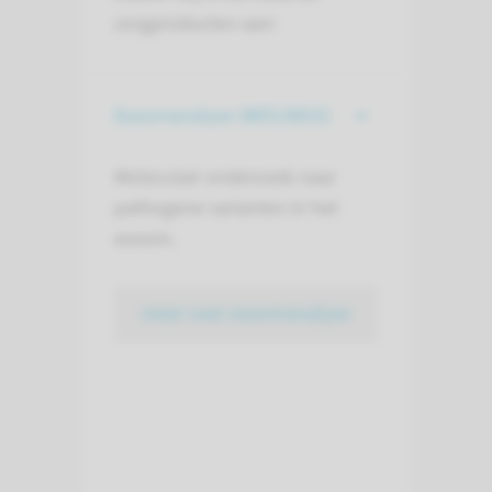
zorgproducten aan:
Exoomanalyse (WES/WGS)
Moleculair onderzoek naar
pathogene varianten in het
exoom.
meer over exoomanalyse