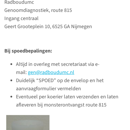
Radboudumc
Recente nieuwsberichten vind
Genoomdiagnostiek, route 815
je op de externe
Ingang centraal
Genoomdiagnostiek website
Geert Grooteplein 10, 6525 GA Nijmegen
van Radboudumc en Maastricht
UMC+.
Bij spoedbepalingen:
ga naar website
Altijd in overleg met secretariaat via e-
mail:
gen@radboudumc.nl
Duidelijk “SPOED” op de envelop en het
aanvraagformulier vermelden
Samenwerking
Eventueel per koerier laten verzenden en laten
afleveren bij monsterontvangst route 815
Radboudumc en Maastricht
UMC+