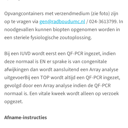
Opvangcontainers met verzendmedium (zie foto) zijn
op te vragen via
gen@radboudumc.nl
/ 024-3613799. In
noodgevallen kunnen biopten opgenomen worden in
Over
een steriele fysiologische zoutoplossing.
genoomdiagnostiek
Bij een IUVD wordt eerst een QF-PCR ingezet, indien
Wij verrichten zowel prenatale
deze normaal is EN er sprake is van congenitale
als postnatale diagnostiek.
afwijkingen dan wordt aansluitend een Array analyse
Hierbij maken we gebruik van
uitgevoerBij een TOP wordt altijd een QF-PCR ingezet,
de meest innovatieve en
gevolgd door een Array analyse indien de QF-PCR
geavanceerde
normaal is. Een vitale kweek wordt alleen op verzoek
analysetechnieken. Binnen ons
opgezet.
laboratorium bieden we
genetische, metabole en
Afname-instructies
neurochemische diagnostiek
aan voor een groot aantal