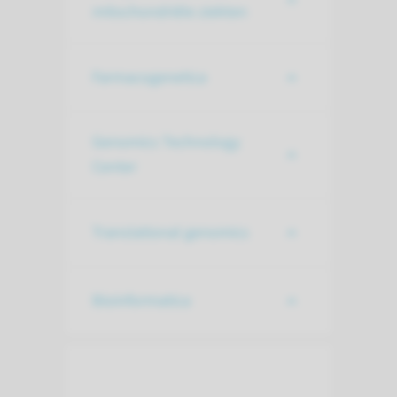
mitochondriële ziekten
Farmacogenetica
Genomics Technology
Center
Translational genomics
Bioinformatica