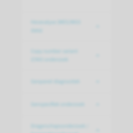
Heranalyse (WES/WGS
data)
Copy number variant
(CNV) onderzoek
Genpanel diagnostiek
Genspecifiek onderzoek
Dragerschapsonderzoek /