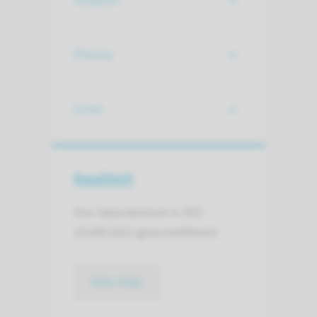
Cellijnen
Plasma
Urine
Kwaliteit
Ons laboratorium is ISO-
15189:2022 geaccrediteerd.
lees meer