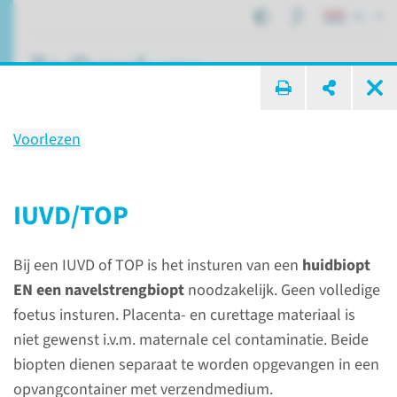
NL
ik zoek ...
Voorlezen
Genoom­diagnostiek
IUVD/TOP
Afdelingen, specialismen en zorglocaties
Genetica
Bij een IUVD of TOP is het insturen van een
huidbiopt
Genoomdiagnostiek
EN een navelstrengbiopt
noodzakelijk. Geen volledige
foetus insturen. Placenta- en curettage materiaal is
niet gewenst i.v.m. maternale cel contaminatie. Beide
biopten dienen separaat te worden opgevangen in een
opvangcontainer met verzendmedium.