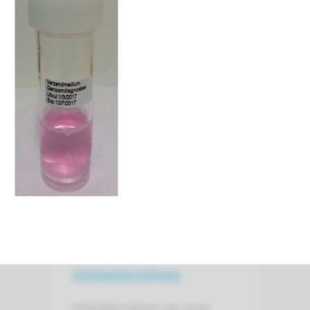
lees meer
Informatie (voor
verwijzers) en
toestemmings-
formulieren
lees meer
Uitslagtermijnen
Uitslagtermijnen van onze