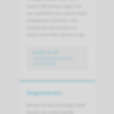
testen. Bij het aanvragen van
een specifieke test, wordt exact
aangegeven wanneer u de
uitslag kan verwachten en
welke materialen gewenst zijn.
bekijk hier de
uitslagtermijnen van
onze testen
Zorgproducten
Binnen de genoomdiagnostiek
bieden wij onderstaande