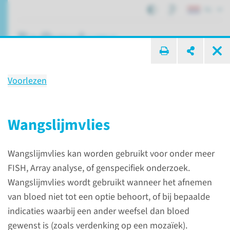
NL
ik zoek ...
Voorlezen
Genoom­diagnostiek
Wangslijmvlies
Afdelingen, specialismen en zorglocaties
Genetica
Wangslijmvlies kan worden gebruikt voor onder meer
Genoomdiagnostiek
FISH, Array analyse, of genspecifiek onderzoek.
Wangslijmvlies wordt gebruikt wanneer het afnemen
van bloed niet tot een optie behoort, of bij bepaalde
indicaties waarbij een ander weefsel dan bloed
gewenst is (zoals verdenking op een mozaïek).