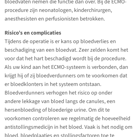
bloedvaten nemen die functie dan over. Bij de ECMO-
nodig dat we meerdere keren
procedure zijn neonatologen, kinderchirurgen,
per dag het bloed onderzoeken
anesthesisten en perfusionisten betrokken.
om de behandeling te kunnen
aanpassen.
Risico’s en complicaties
Tijdens de operatie is er kans op bloedverlies en
beschadiging van een bloedvat. Zeer zelden komt het
lees meer
voor dat het hart beschadigd wordt bij de procedure.
Als uw kind aan het ECMO-systeem is verbonden, dan
Echografie
krijgt hij of zij bloedverdunners om te voorkomen dat
er bloedklonters in het systeem ontstaan.
Bloedverdunners verhogen het risico op onder
Gehoortest
andere lekkage van bloed langs de canules, een
hersenbloeding of bloederige urine. Om dit te
voorkomen controleren we regelmatig de hoeveelheid
Hartfilmpje en
antistollingsmedicijn in het bloed. Vaak is het nodig om
hersenfilmpje
bloed, bloedplaatjes en stollingsfactoren toe te