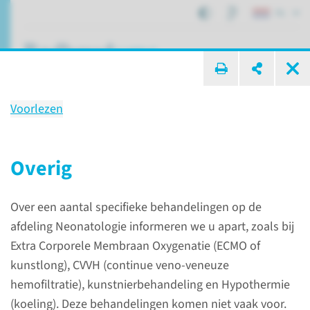
NL
ik zoek ...
Voorlezen
Opname op NICU f1c
belangrijke informatie
Overig
Over een aantal specifieke behandelingen op de
Afdelingen, specialismen en zorglocaties
Opname
afdeling Neonatologie informeren we u apart, zoals bij
Opname op NICU f1c
Extra Corporele Membraan Oxygenatie (ECMO of
kunstlong), CVVH (continue veno-veneuze
hemofiltratie), kunstnierbehandeling en Hypothermie
Opname op de NICU f1c
(koeling). Deze behandelingen komen niet vaak voor.