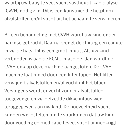
waarbij uw baby te veel vocht vasthoudt, kan dialyse
Arterielijn
(CVVH) nodig zijn. Dit is een kunstnier die helpt om
afvalstoffen en/of vocht uit het lichaam te verwijderen.
Blaaskatheter
Bij een behandeling met CVVH wordt uw kind onder
narcose gebracht. Daarna brengt de chirurg een canule
in via de hals. Dit is een groot infuus. Als uw kind
Centraal veneuze lijn
verbonden is aan de ECMO-machine, dan wordt de
CVVH ook op deze machine aangesloten. De CVVH-
machine laat bloed door een filter lopen. Het filter
Infuus
verwijdert afvalstoffen en/of vocht uit het bloed.
Vervolgens wordt er vocht zonder afvalstoffen
Maagsonde
toegevoegd en via hetzelfde dikke infuus weer
teruggegeven aan uw kind. De hoeveelheid vocht
kunnen we instellen om te voorkomen dat uw kind
Thoraxdrain
door voeding en medicatie teveel vocht binnenkrijgt.