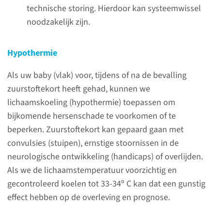
technische storing. Hierdoor kan systeemwissel
lees meer
noodzakelijk zijn.
Hypothermie
Als uw baby (vlak) voor, tijdens of na de bevalling
zuurstoftekort heeft gehad, kunnen we
lichaamskoeling (hypothermie) toepassen om
bijkomende hersenschade te voorkomen of te
Antibiotica
beperken. Zuurstoftekort kan gepaard gaan met
convulsies (stuipen), ernstige stoornissen in de
neurologische ontwikkeling (handicaps) of overlijden.
Medicijnen voor de
Als we de lichaamstemperatuur voorzichtig en
bloedsomloop
gecontroleerd koelen tot 33-34º C kan dat een gunstig
effect hebben op de overleving en prognose.
Medicijnen voor het