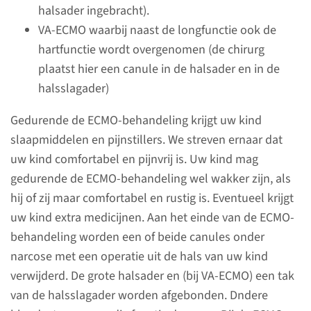
halsader ingebracht).
verschillende onderzoeken.
VA-ECMO waarbij naast de longfunctie ook de
Hierdoor heeft u contact met
hartfunctie wordt overgenomen (de chirurg
meerdere zorgverleners, zoals
plaatst hier een canule in de halsader en in de
neonatologen, artsen,
halsslagader)
verpleegkundigen, laboranten,
voedingsassistenten,
Gedurende de ECMO-behandeling krijgt uw kind
fysiotherapeuten en
slaapmiddelen en pijnstillers. We streven ernaar dat
logopedisten.
uw kind comfortabel en pijnvrij is. Uw kind mag
gedurende de ECMO-behandeling wel wakker zijn, als
hij of zij maar comfortabel en rustig is. Eventueel krijgt
Lichaamsvloeistoffen en
uw kind extra medicijnen. Aan het einde van de ECMO-
transfusie
behandeling worden een of beide canules onder
narcose met een operatie uit de hals van uw kind
Wanneer uw baby aan de
verwijderd. De grote halsader en (bij VA-ECMO) een tak
beademing ligt, net geopereerd
van de halsslagader worden afgebonden. Dndere
is of nog instabiel is, is het