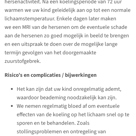
hersenactiviteit. Na een koelingsperiode van 72 uur
tijdelijk naar een andere
warmen we uw kind geleidelijk aan op tot een normale
afdeling.
lichaamstemperatuur. Enkele dagen later maken
we een MRI van de hersenen om de eventuele schade
lees meer
aan de hersenen zo goed mogelijk in beeld te brengen
en een uitspraak te doen over de mogelijke lange
termijn gevolgen van het doorgemaakte
zuurstofgebrek.
Overplaatsing naar een
ander ziekenhuis
Risico’s en complicaties / bijwerkingen
Het kan zijn dat uw kind onregelmatig ademt,
waardoor beademing noodzakelijk kan zijn.
Voeding bij te vroeg
We nemen regelmatig bloed af om eventuele
geboren baby’s
effecten van de koeling op het lichaam snel op te
Binnen enkele uren na de
sporen en te behandelen. Zoals
geboorte krijgt uw baby kleine
stollingsproblemen en ontregeling van