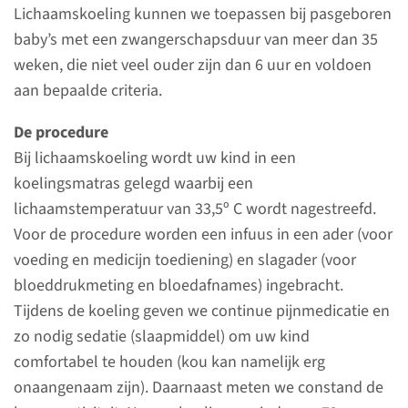
ademhalingsstelsel
Lichaamskoeling kunnen we toepassen bij pasgeboren
baby’s met een zwangerschapsduur van meer dan 35
weken, die niet veel ouder zijn dan 6 uur en voldoen
Pijnstilling en sedatie
aan bepaalde criteria.
(slaapmedicatie)
De procedure
Bij lichaamskoeling wordt uw kind in een
Vervoer
koelingsmatras gelegd waarbij een
lichaamstemperatuur van 33,5º C wordt nagestreefd.
Voor de procedure worden een infuus in een ader (voor
voeding en medicijn toediening) en slagader (voor
Vervoer in het ziekenhuis
bloeddrukmeting en bloedafnames) ingebracht.
Tijdens de koeling geven we continue pijnmedicatie en
Niet alle onderzoeken en
zo nodig sedatie (slaapmiddel) om uw kind
behandelingen kunnen op de
comfortabel te houden (kou kan namelijk erg
NICU plaatsvinden. Daarom
onaangenaam zijn). Daarnaast meten we constand de
brengen we uw kind soms