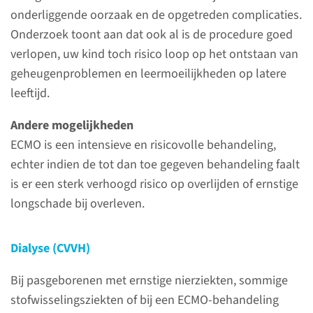
Intensive Care Unit (NICU):
onderliggende oorzaak en de opgetreden complicaties.
Onderzoek toont aan dat ook al is de procedure goed
verlopen, uw kind toch risico loop op het ontstaan van
Ademhalings-
geheugenproblemen en leermoeilijkheden op latere
ondersteuning
leeftijd.
Als uw baby tijdelijk niet goed
Andere mogelijkheden
kan ademen, dan krijgt uw
ECMO is een intensieve en risicovolle behandeling,
baby hulp van een apparaat. Dit
echter indien de tot dan toe gegeven behandeling faalt
noemen we
is er een sterk verhoogd risico op overlijden of ernstige
ademhalingsondersteuning.
longschade bij overleven.
Hiervoor zijn verschillende
manieren.
Dialyse (CVVH)
Bij pasgeborenen met ernstige nierziekten, sommige
lees meer
stofwisselingsziekten of bij een ECMO-behandeling