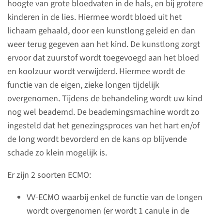
hoogte van grote bloedvaten in de hals, en bij grotere
Afdeling Neonatologie
kinderen in de lies. Hiermee wordt bloed uit het
lichaam gehaald, door een kunstlong geleid en dan
(024) 361 38 60
weer terug gegeven aan het kind. De kunstlong zorgt
ervoor dat zuurstof wordt toegevoegd aan het bloed
en koolzuur wordt verwijderd. Hiermee wordt de
functie van de eigen, zieke longen tijdelijk
overgenomen. Tijdens de behandeling wordt uw kind
nog wel beademd. De beademingsmachine wordt zo
ingesteld dat het genezingsproces van het hart en/of
de long wordt bevorderd en de kans op blijvende
schade zo klein mogelijk is.
Er zijn 2 soorten ECMO:
Onderzoeken
VV-ECMO waarbij enkel de functie van de longen
Als uw baby op de afdeling
wordt overgenomen (er wordt 1 canule in de
Neonatologie ligt doen we