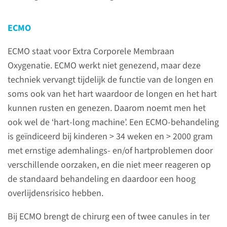
Uw baby is opgenomen op de
NICU f1c. Uiteraard laten we u
ECMO
altijd weten wat we gaan doen,
ECMO staat voor Extra Corporele Membraan
maar het is niet altijd mogelijk
Oxygenatie. ECMO werkt niet genezend, maar deze
om u vooraf uitgebreid te
techniek vervangt tijdelijk de functie van de longen en
informeren over de
soms ook van het hart waardoor de longen en het hart
onderzoeken en
kunnen rusten en genezen. Daarom noemt men het
behandelingen die
ook wel de ‘hart-long machine’. Een ECMO-behandeling
plaatsvinden. Met
is geïndiceerd bij kinderen > 34 weken en > 2000 gram
onderstaande informatie
met ernstige ademhalings- en/of hartproblemen door
proberen we u zo goed
verschillende oorzaken, en die niet meer reageren op
mogelijk te informeren.
de standaard behandeling en daardoor een hoog
overlijdensrisico hebben.
Bij ECMO brengt de chirurg een of twee canules in ter
Contact