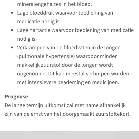
hoeveelheden voeding. We
mineralengehaltes in het bloed.
gebruiken hiervoor uw eigen
Lage bloeddruk waarvoor toediening van
moedermelk, donormelk of
medicatie nodig is
kunstvoeding.
Lage hartactie waarvoor toediening van medicatie
nodig is
Verkrampen van de bloedvaten in de longen
lees meer
(pulmonale hypertensie) waardoor minder
makkelijk zuurstof door de longen wordt
opgenomen. Dit kan meestal verholpen worden
met intensievere beademing en medicijnen.
Wetenschap­pelijk
onderzoek
Prognose
De lange termijn uitkomst zal met name afhankelijk
Informatie voor ouders over
zijn van de ernst van het doorgemaakt zuurstoftekort.
wetenschappelijk onderzoek bij
pasgeborenen.