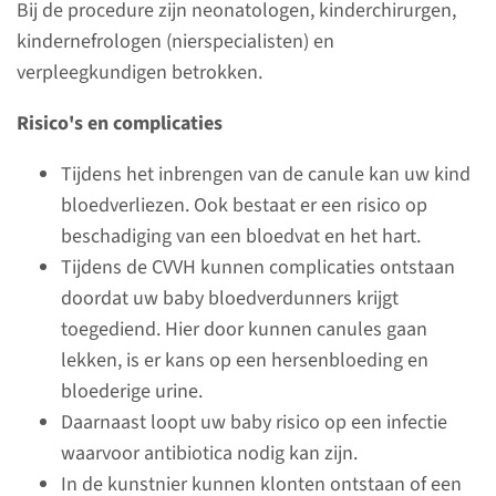
Bij de procedure zijn neonatologen, kinderchirurgen,
kindernefrologen (nierspecialisten) en
Overig
verpleegkundigen betrokken.
Risico's en complicaties
Medicijnen
Tijdens het inbrengen van de canule kan uw kind
bloedverliezen. Ook bestaat er een risico op
Dagelijks beoordelen we of
beschadiging van een bloedvat en het hart.
medicatie moet worden gestart
Tijdens de CVVH kunnen complicaties ontstaan
of gestopt.
doordat uw baby bloedverdunners krijgt
toegediend. Hier door kunnen canules gaan
lekken, is er kans op een hersenbloeding en
Medicijnen toedienen
bloederige urine.
Daarnaast loopt uw baby risico op een infectie
Medicijnen kunnen we op
waarvoor antibiotica nodig kan zijn.
diverse manieren toedienen.
In de kunstnier kunnen klonten ontstaan of een