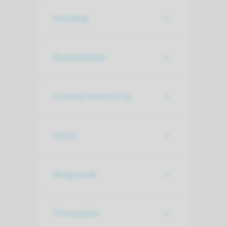
Arterielijn
Blaaskatheter
Centraal veneuze lijn
Infuus
Maagsonde
Thoraxdrain