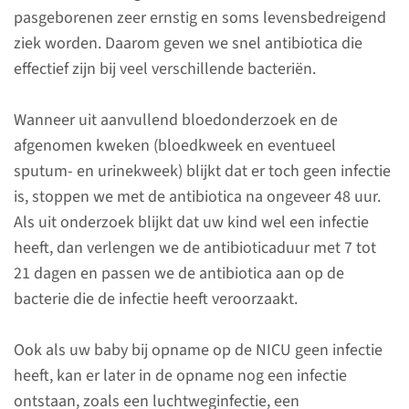
pasgeborenen zeer ernstig en soms levensbedreigend
Uw baby is opgenomen op de
ziek worden. Daarom geven we snel antibiotica die
NICU f1c. Uiteraard laten we u
effectief zijn bij veel verschillende bacteriën.
altijd weten wat we gaan doen,
maar het is niet altijd mogelijk
Wanneer uit aanvullend bloedonderzoek en de
om u vooraf uitgebreid te
afgenomen kweken (bloedkweek en eventueel
informeren over de
sputum- en urinekweek) blijkt dat er toch geen infectie
onderzoeken en
is, stoppen we met de antibiotica na ongeveer 48 uur.
behandelingen die
Als uit onderzoek blijkt dat uw kind wel een infectie
plaatsvinden. Met
heeft, dan verlengen we de antibioticaduur met 7 tot
onderstaande informatie
21 dagen en passen we de antibiotica aan op de
proberen we u zo goed
bacterie die de infectie heeft veroorzaakt.
mogelijk te informeren.
Ook als uw baby bij opname op de NICU geen infectie
heeft, kan er later in de opname nog een infectie
Contact
ontstaan, zoals een luchtweginfectie, een