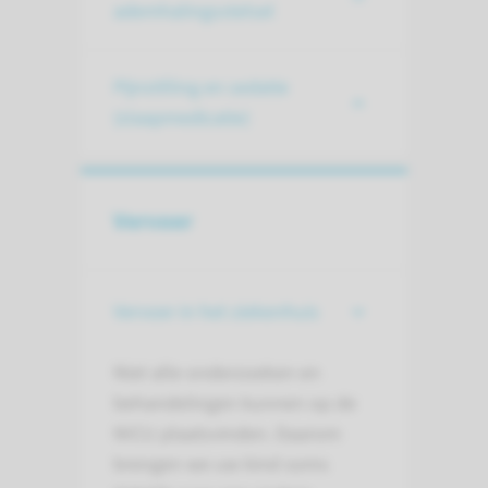
ademhalingsstelsel
Pijnstilling en sedatie
(slaapmedicatie)
Vervoer
Vervoer in het ziekenhuis
Niet alle onderzoeken en
behandelingen kunnen op de
NICU plaatsvinden. Daarom
brengen we uw kind soms