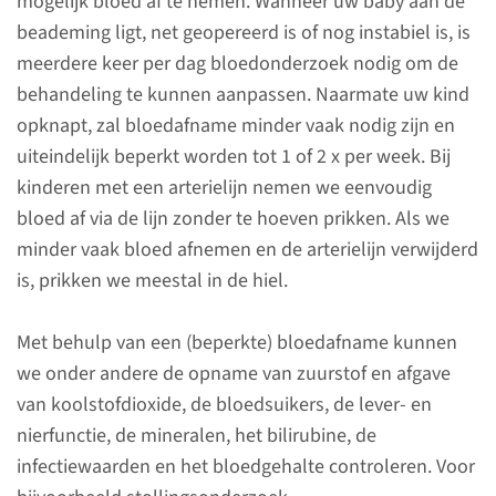
mogelijk bloed af te nemen. Wanneer uw baby aan de
Uw baby is opgenomen op de
beademing ligt, net geopereerd is of nog instabiel is, is
NICU f1c. Uiteraard laten we u
meerdere keer per dag bloedonderzoek nodig om de
altijd weten wat we gaan doen,
behandeling te kunnen aanpassen. Naarmate uw kind
maar het is niet altijd mogelijk
opknapt, zal bloedafname minder vaak nodig zijn en
om u vooraf uitgebreid te
uiteindelijk beperkt worden tot 1 of 2 x per week. Bij
informeren over de
kinderen met een arterielijn nemen we eenvoudig
onderzoeken en
bloed af via de lijn zonder te hoeven prikken. Als we
behandelingen die
minder vaak bloed afnemen en de arterielijn verwijderd
plaatsvinden. Met
is, prikken we meestal in de hiel.
onderstaande informatie
proberen we u zo goed
Met behulp van een (beperkte) bloedafname kunnen
mogelijk te informeren.
we onder andere de opname van zuurstof en afgave
van koolstofdioxide, de bloedsuikers, de lever- en
nierfunctie, de mineralen, het bilirubine, de
infectiewaarden en het bloedgehalte controleren. Voor
Contact