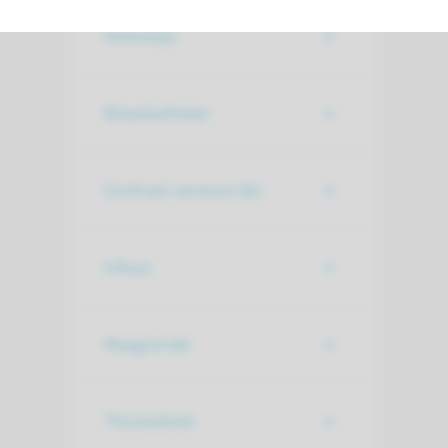
Arterielijn
Blaaskatheter
Centraal veneuze lijn
Infuus
Maagsonde
Thoraxdrain