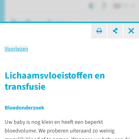
NL
ik zoek ...
Voorlezen
Opname op NICU f1c
belangrijke informatie
Lichaamsvloeistoffen en
transfusie
Afdelingen, specialismen en zorglocaties
Opname
Opname op NICU f1c
Bloedonderzoek
Uw baby is nog klein en heeft een beperkt
Opname op de NICU f1c
bloedvolume. We proberen uiteraard zo weinig