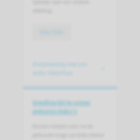
tijdelijk naar een andere
afdeling.
lees meer
Overplaatsing naar een
ander ziekenhuis
Voeding bij te vroeg
geboren baby’s
Binnen enkele uren na de
geboorte krijgt uw baby kleine