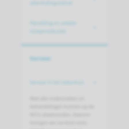
ademhalingsstelsel
Pijnstilling en sedatie
(slaapmedicatie)
Vervoer
Vervoer in het ziekenhuis
Niet alle onderzoeken en
behandelingen kunnen op de
NICU plaatsvinden. Daarom
brengen we uw kind soms