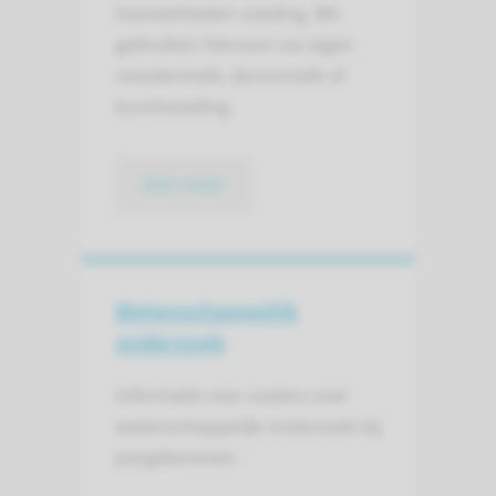
hoeveelheden voeding. We
gebruiken hiervoor uw eigen
moedermelk, donormelk of
kunstvoeding.
lees meer
Wetenschap­pelijk
onderzoek
Informatie voor ouders over
wetenschappelijk onderzoek bij
pasgeborenen.