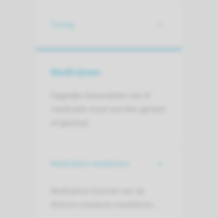
Overig
Medicijnen
Dagelijks beoordelen we of
medicatie moet worden gestart
of gestopt.
Medicijnen toedienen
Medicijnen kunnen we op
diverse manieren toedienen.