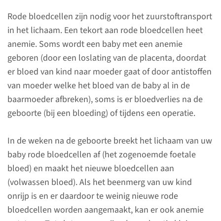
nodig dat we meerdere keren
Rode bloedcellen zijn nodig voor het zuurstoftransport
per dag het bloed onderzoeken
in het lichaam. Een tekort aan rode bloedcellen heet
om de behandeling te kunnen
anemie. Soms wordt een baby met een anemie
aanpassen.
geboren (door een loslating van de placenta, doordat
er bloed van kind naar moeder gaat of door antistoffen
lees meer
van moeder welke het bloed van de baby al in de
baarmoeder afbreken), soms is er bloedverlies na de
geboorte (bij een bloeding) of tijdens een operatie.
Echografie
In de weken na de geboorte breekt het lichaam van uw
baby rode bloedcellen af (het zogenoemde foetale
Gehoortest
bloed) en maakt het nieuwe bloedcellen aan
(volwassen bloed). Als het beenmerg van uw kind
onrijp is en er daardoor te weinig nieuwe rode
Hartfilmpje en
bloedcellen worden aangemaakt, kan er ook anemie
hersenfilmpje