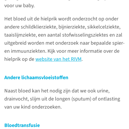
voor uw baby.
verschillende onderzoeken.
Hierdoor heeft u contact met
Het bloed uit de hielprik wordt onderzocht op onder
meerdere zorgverleners, zoals
andere schildklierziekte, bijnierziekte, sikkelcelziekte,
neonatologen, artsen,
taaislijmziekte, een aantal stofwisselingsziektes en zal
verpleegkundigen, laboranten,
uitgebreid worden met onderzoek naar bepaalde spier-
voedingsassistenten,
en immuunziekten. Kijk voor meer informatie over de
fysiotherapeuten en
hielprik op de
website van het RIVM
.
logopedisten.
Andere lichaamsvloeistoffen
Lichaamsvloeistoffen en
Naast bloed kan het nodig zijn dat we ook urine,
transfusie
drainvocht, slijm uit de longen (sputum) of ontlasting
van uw kind onderzoeken.
Wanneer uw baby aan de
beademing ligt, net geopereerd
Bloedtransfusie
is of nog instabiel is, is het