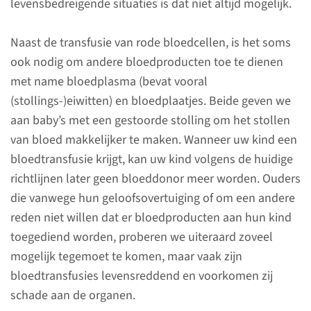
levensbedreigende situaties is dat niet altijd mogelijk.
Intensive Care Unit (NICU):
Naast de transfusie van rode bloedcellen, is het soms
Ademhalings-
ook nodig om andere bloedproducten toe te dienen
ondersteuning
met name bloedplasma (bevat vooral
(stollings-)eiwitten) en bloedplaatjes. Beide geven we
Als uw baby tijdelijk niet goed
aan baby’s met een gestoorde stolling om het stollen
kan ademen, dan krijgt uw
van bloed makkelijker te maken. Wanneer uw kind een
baby hulp van een apparaat. Dit
bloedtransfusie krijgt, kan uw kind volgens de huidige
noemen we
richtlijnen later geen bloeddonor meer worden. Ouders
ademhalingsondersteuning.
die vanwege hun geloofsovertuiging of om een andere
Hiervoor zijn verschillende
reden niet willen dat er bloedproducten aan hun kind
manieren.
toegediend worden, proberen we uiteraard zoveel
mogelijk tegemoet te komen, maar vaak zijn
bloedtransfusies levensreddend en voorkomen zij
lees meer
schade aan de organen.