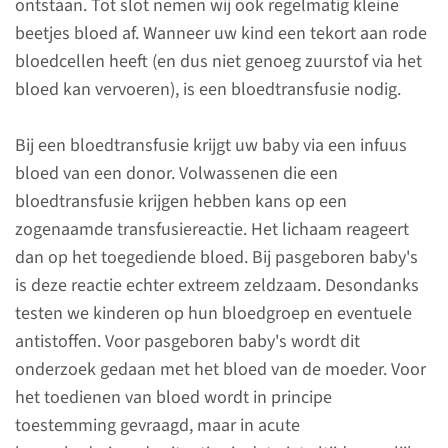
ontstaan. Tot slot nemen wij ook regelmatig kleine
beetjes bloed af. Wanneer uw kind een tekort aan rode
Oogonderzoek
bloedcellen heeft (en dus niet genoeg zuurstof via het
bloed kan vervoeren), is een bloedtransfusie nodig.
Röntgenfoto’s, CT-scan of
Bij een bloedtransfusie krijgt uw baby via een infuus
MRI-scan
bloed van een donor. Volwassenen die een
bloedtransfusie krijgen hebben kans op een
Ruggenprik
zogenaamde transfusiereactie. Het lichaam reageert
dan op het toegediende bloed. Bij pasgeboren baby's
is deze reactie echter extreem zeldzaam. Desondanks
testen we kinderen op hun bloedgroep en eventuele
Behandelingen
antistoffen. Voor pasgeboren baby's wordt dit
onderzoek gedaan met het bloed van de moeder. Voor
De volgende behandeling
het toedienen van bloed wordt in principe
kunnen nodig zijn als uw kind
toestemming gevraagd, maar in acute
is opgenomen op de Neonatale