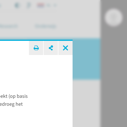
j
NL
Research
Onderwijs
 zoek ...
ekt (op basis
bedroeg het
 2021
webpagina's leest u