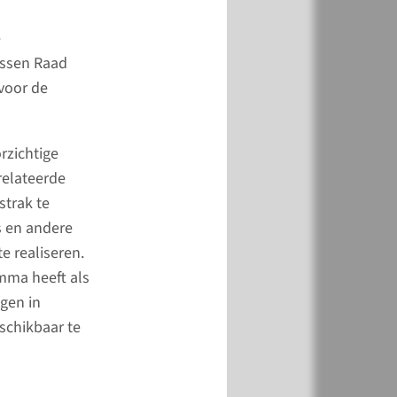
e
ussen Raad
 voor de
euwe bedden
rzichtige
vember 2021 stonden
relateerde
onkelnieuwe bedden op
strak te
pleegafdelingen. Een
s en andere
skundigen op het
e realiseren.
an arbo, bouw,
mma heeft als
 infectiepreventie,
gen in
 medische techniek,
schikbaar te
ral zorgmedewerkers
nten dachten over de
n eisen mee.