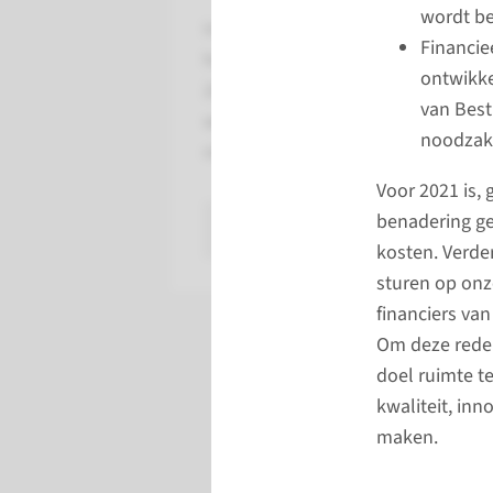
wordt be
In 2022 nemen we ons nieuwe
Financie
hoofdgebouw in gebruik. Eind
ontwikke
2021 gaven we via een video
van Best
wel al een kijkje in dit prachtige
noodzake
nieuwe gebouw 'in wording'.
Voor 2021 is, 
benadering g
bekijk de post
kosten. Verde
sturen op onz
financiers van
Om deze reden
doel ruimte t
kwaliteit, in
maken.