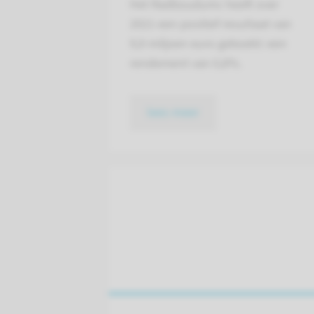
Het Radboudumc heeft over
2021 een positief resultaat van
9,9 miljoen euro geboekt: een
rendement van 0,8%.
lees meer