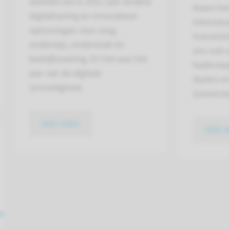
werkten we in 2021 aan verdere
Naast he
digitalisering en innovatieve
intensiev
oplossingen voor zorg,
huisvesti
onderwijs, onderzoek en
ons ook 
bedrijfsvoering. En het was het
hedendaa
jaar van de digitale
(bytes) 
(on)veiligheid.
(samen)w
lees meer
lees 