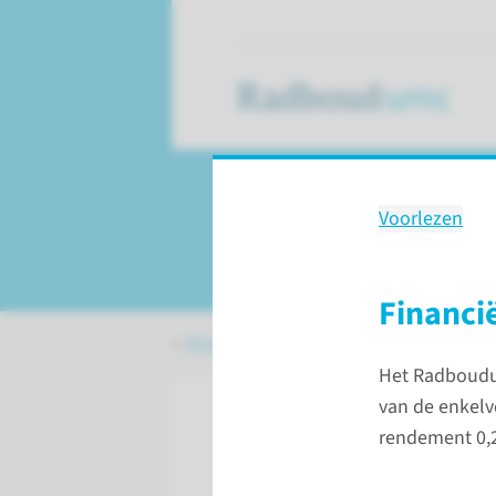
Voorlezen
ICT, huisvesting 
Financi
Over het Radboudumc
Onze impact 
Het Radboudum
van de enkelv
rendement 0,2