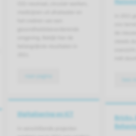
Huisves
CO2-neutraal, circulair werken,
medicijnen uit afvalwater en
In 2021 g
het creëren van een
ons terre
gezondheidsbevorderende
de nieuw
omgeving. Bekijk hier de
steeds du
belangrijkste resultaten in
overzicht
2021.
mét doork
naar pagina
lees 
Digitalisering en ICT
Bricks,
Behavi
In verschillende projecten