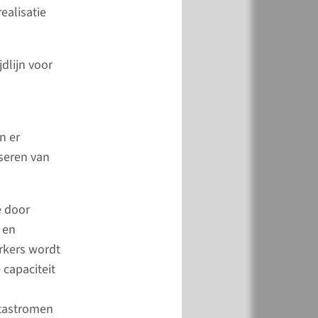
e Ronald McDonald
ealisatie
 ‘de Kiezel’ in het
umc Amalia
jdlijn voor
kenhuis is in
 2021 geopend. In
skamer zijn jonge
n en hun ouders even
n er
de medische omgeving.
iseren van
pagina
e door
 en
erkers wordt
capaciteit
atastromen