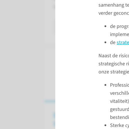
samenhang te 
bibliotheek en het Innovation Park
verder geconc
de prog
naar pagina
implemen
de
strat
Naast de risic
strategische r
onze strategie
Professi
verschil
vitalite
gestuurd
Een kijkje in het
bestendi
nieuwe hoofdgebouw
Sterke
c