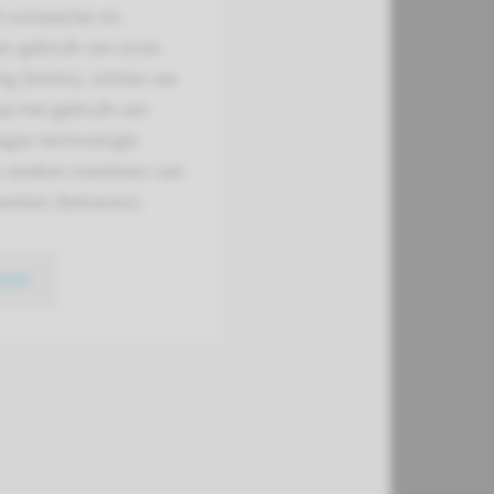
t compacter en
er gebruik van onze
ng (bricks), richten we
op het gebruik van
gse technologie
en andere manieren van
erken (behavior).
meer