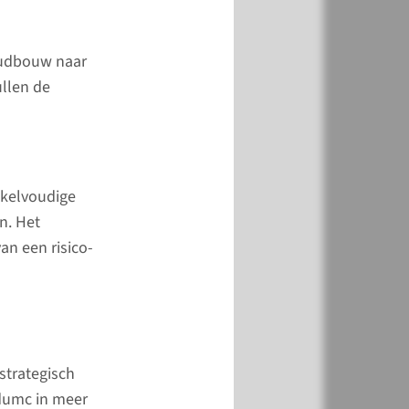
pact het Radboudumc
eeft gehad.
 oudbouw naar
llen de
nkelvoudige
n. Het
an een risico-
rdiepingen
k­heid voor
en hun zieke
strategisch
udumc in meer