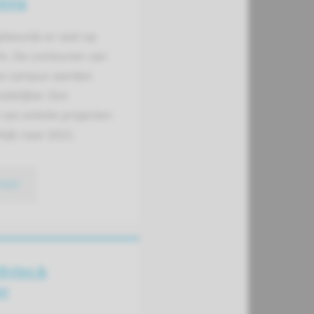
ting
ebeurde er veel op
in. De contouren van
e campus werden
idelijker. Een
 van enkele projecten
ijk naar 2022.
meer
 Bytes &
or