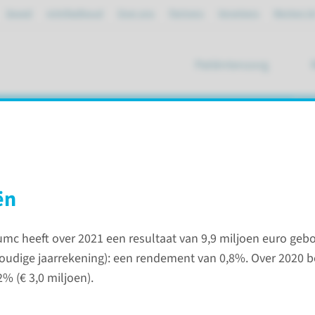
Spoed
mijnRadboud
Over ons
Partners
Verwijzers
Werken bi
Patiëntenzorg
ik
en bedrijfsvoering
ën
in 2021
ICT, huisvesting en bedrijfsvoering
c heeft over 2021 een resultaat van 9,9 miljoen euro gebo
oudige jaarrekening): een rendement van 0,8%. Over 2020 
Impact
% (€ 3,0 miljoen).
Op deze 