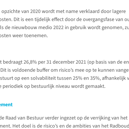
welke im
en opzichte van 2020 wordt met name verklaard door lagere
in 2021 h
osten. Dit is een tijdelijk effect door de overgangsfase van
ls de nieuwbouw medio 2022 in gebruik wordt genomen, zu
kosten weer toenemen.
eit bedraagt 26,8% per 31 december 2021 (op basis van de e
 Dit is voldoende buffer om risico’s mee op te kunnen vange
uurt op een solvabiliteit tussen 25% en 35%, afhankelijk v
ie periodiek op bestuurlijk niveau wordt gemaakt.
 deuren
Drie ve
huiselij
e Center geopend. Het Experience
ement
ouders 
s theaterzaal, vergader- en
de Raad van Bestuur verder ingezet op de verrijking van het 
kind
rwijszalen, een klinisch
ent. Het doel is de risico’s en de ambities van het Radbo
elabs, studiezaal, uitgebreide