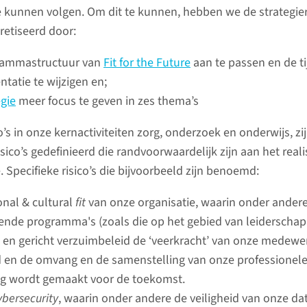
De nieuw
kunnen volgen. Om dit te kunnen, hebben we de strategier
.
Huiskamer
retiseerd door:
Radboud
rammastructuur van
Fit for the Future
aan te passen en de ti
kinderzie
tatie te wijzigen en;
november
egie
meer focus te geven in zes thema’s
deze Hui
patiënte
o’s in onze kernactiviteiten zorg, onderzoek en onderwijs, zij
weg uit 
isico’s gedefinieerd die randvoorwaardelijk zijn aan het real
. Specifieke risico’s die bijvoorbeeld zijn benoemd:
naar 
onal & cultural
fit
van onze organisatie, waarin onder ander
lende programma's (zoals die op het gebied van leiderschap
it) en gericht verzuimbeleid de ‘veerkracht’ van onze medew
 en de omvang en de samenstelling van onze professionele 
Van verpleegstersflat
g wordt gemaakt voor de toekomst.
tot studentenhuis
ybersecurity
, waarin onder andere de veiligheid van onze d