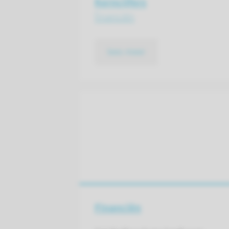
Kerncijfers
financiën
lees meer
Financiën