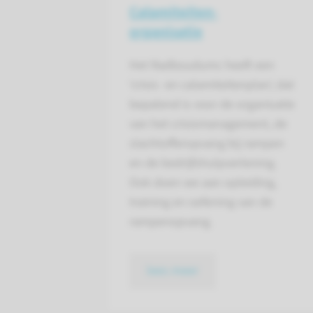
Calamiteiten­
organisatie
Het Radboudumc heeft een
‘crisis- en calamiteitenplan’, dat
bepalend is voor de organisatie
van het crisismanagement, de
slachtofferopvang bij rampen
en de bedrijfshulpverlening.
Ook doen we aan opleiding,
training en oefening van de
rampenopvang.
lees meer