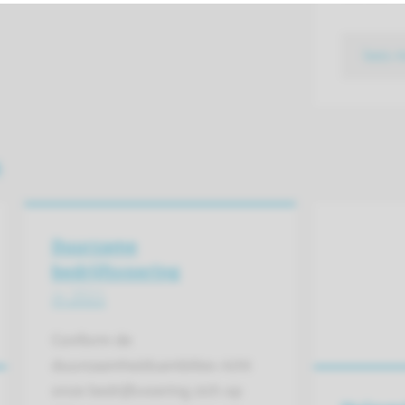
lees 
n
Duurzame
bedrijfsvoering
in 2021
Conform de
duurzaamheidsambities richt
onze bedrijfsvoering zich op