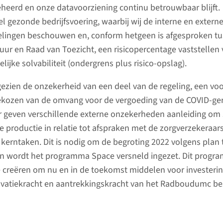
heerd en onze datavoorziening continu betrouwbaar blijft.
In 1957 startte de bouw van het
el gezonde bedrijfsvoering, waarbij wij de interne en extern
Transitorium, de door Jan van
lingen beschouwen en, conform hetgeen is afgesproken t
der Laan en Pieter Dijksma
uur en Raad van Toezicht, een risicopercentage vaststellen
ontworpen verpleegstersflat op
lijke solvabiliteit (ondergrens plus risico-opslag).
600 ni
ons terrein. ‘Verpleegsters’ in
opleiding Carleen Loeff-van
gezien de onzekerheid van een deel van de regeling, een voo
Begin no
Lennep en Oda Terwindt
ekozen van de omvang voor de vergoeding van de COVID-ge
er 600 f
kwamen er in 1964 wonen.
r geven verschillende externe onzekerheden aanleiding om 
onze ver
e productie in relatie tot afspraken met de zorgverzekeraar
groep de
 kerntaken. Dit is nodig om de begroting 2022 volgens plan t
lees meer
gebied v
 wordt het programma Space versneld ingezet. Dit progra
logistiek,
e creëren om nu en in de toekomst middelen voor investerin
milieu en
novatiekracht en aantrekkingskracht van het Radboudumc be
maar voo
én patië
wensen e