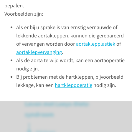
bepalen.
Voorbeelden zijn:
Over de aandoening
Als er bij u sprake is van ernstig vernauwde of
Onderzoeken
lekkende aortakleppen, kunnen die gerepareerd
of vervangen worden door
aortaklepplastiek
of
Behandelfase
aortaklepvervanging
.
Als de aorta te wijd wordt, kan een aortaoperatie
Behandelmogelijkheden
nodig zijn.
Bij problemen met de hartkleppen, bijvoorbeeld
Controles
lekkage, kan een
hartklepoperatie
nodig zijn.
Leven met Loeys-Dietz-
syndroom