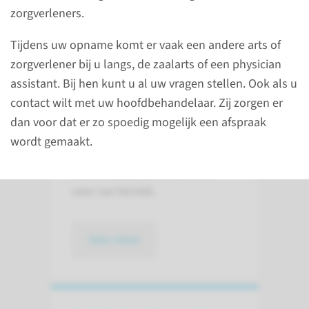
zorgverleners.
Tijdens uw opname komt er vaak een andere arts of
Actief herstel
zorgverlener bij u langs, de zaalarts of een physician
assistant. Bij hen kunt u al uw vragen stellen. Ook als u
Bij het Radboudumc kiezen we
contact wilt met uw hoofdbehandelaar. Zij zorgen er
voor een actief herstel omdat
dan voor dat er zo spoedig mogelijk een afspraak
het stimuleren van activiteit
wordt gemaakt.
voor, tijdens en na de
ziekenhuisopname beter is
voor uw herstel.
lees meer