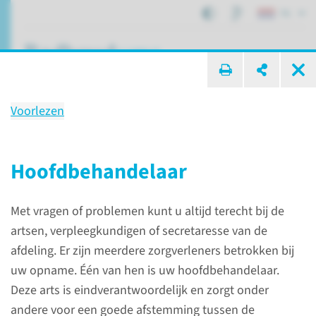
NL
ik zoek ...
Voorlezen
Tijdens uw opname
Hoofdbehandelaar
Patiëntenzorg
Uw opname
Tijdens uw opname
Met vragen of problemen kunt u altijd terecht bij de
artsen, verpleegkundigen of secretaresse van de
afdeling. Er zijn meerdere zorgverleners betrokken bij
uw opname. Één van hen is uw hoofdbehandelaar.
Deze arts is eindverantwoordelijk en zorgt onder
andere voor een goede afstemming tussen de