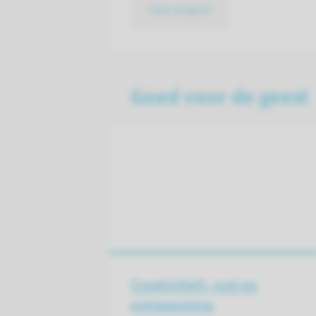
naar pagina
Goed voor de geest
Creativiteit, rust en
ontspanning