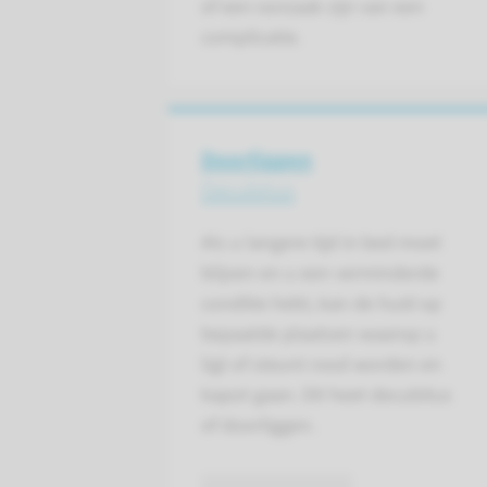
of een oorzaak zijn van een
complicatie.
Doorliggen
Decubitus
Als u langere tijd in bed moet
blijven en u een verminderde
conditie hebt, kan de huid op
bepaalde plaatsen waarop u
ligt of steunt rood worden en
kapot gaan. Dit heet decubitus
of doorliggen.