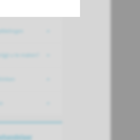
ingen
afdelingen
rijgt u te maken?
drinken
en
ehandelaar