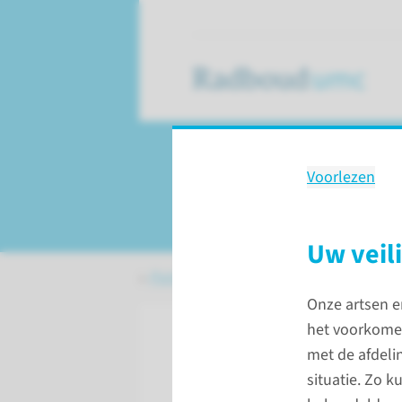
Voorlezen
Tijdens uw opna
Uw veil
Patiëntenzorg
Uw opname
Tijden
Onze artsen e
het voorkomen
met de afdeli
situatie. Zo 