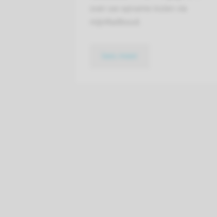
over uw opname inzien via
mijnRadboud.
lees meer