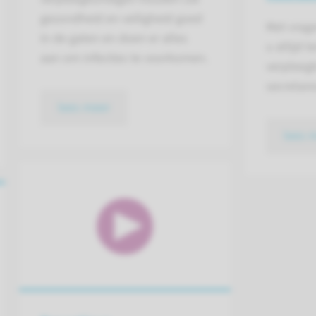
gezondheid en veiligheid goed
Met vrag
in de gaten en doen er alles
u altijd t
aan om infecties te voorkomen.
verpleeg
secretare
lees meer
lees 