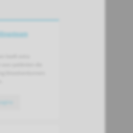
llingsteam
m heeft extra
voor patiënten die
ling/bloedverdunners
n.
pagina