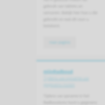
gebruik van tablets en
sensoren. Bekijk hier hoe u die
gebruikt en wat dit voor u
betekent.
naar pagina
mijnRadboud
Tijdens uw opname uw
gegevens inzien
Tijdens uw opname in het
Radboudumc kunt u gegevens