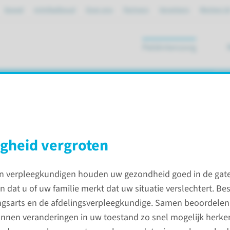
Spoed
mijnRadboud
Over ons
Partners
Verwijzers
Werken bi
Patiëntenzorg
ik
me
igheid vergroten
s uw opname
n verpleegkundigen houden uw gezondheid goed in de gat
 dat u of uw familie merkt dat uw situatie verslechtert. Be
Praktis
ngsarts en de afdelingsverpleegkundige. Samen beoordelen 
kunnen veranderingen in uw toestand zo snel mogelijk herke