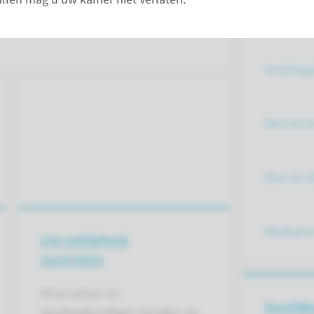
Voorzien
Verpleeg
Met wie k
Eten en 
Medicijn
Uw veiligheid
vergroten
Onze artsen en
Hoofdb
verpleegkundigen houden uw