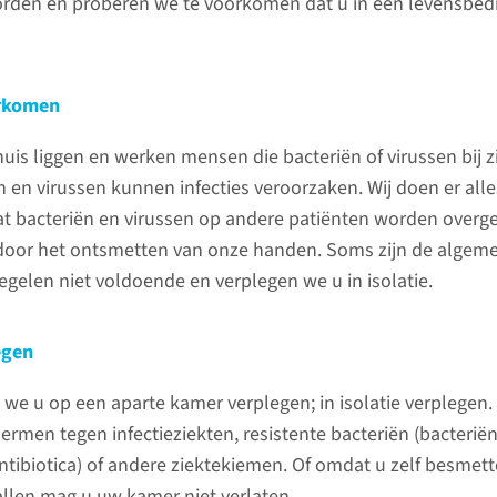
rden en proberen we te voorkomen dat u in een levensbed
Bezoek
Op de me
orkomen
tussen 15
bezoek l
uis liggen en werken mensen die bacteriën of virussen bij z
n en virussen kunnen infecties veroorzaken. Wij doen er all
 bacteriën en virussen op andere patiënten worden overg
lees 
door het ontsmetten van onze handen. Soms zijn de algem
gelen niet voldoende en verplegen we u in isolatie.
egen
 een actief herstel omdat het
e u op een aparte kamer verplegen; in isolatie verplegen.
dens en na de ziekenhuisopname beter is
rmen tegen infectieziekten, resistente bacteriën (bacteriën
Bloemen
tibiotica) of andere ziektekiemen. Of omdat u zelf besmette
len mag u uw kamer niet verlaten.