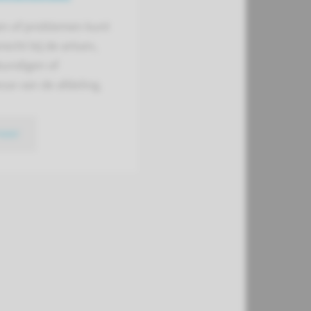
en of problemen kunt
erecht bij de artsen,
kundigen of
sse van de afdeling.
meer