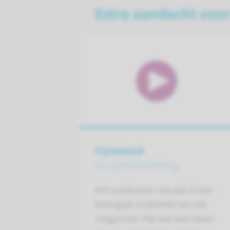
Extra aandacht voor
Pijnbeleid
en pijnbehandeling
Het voorkomen van pijn is een
belangrijk onderdeel van het
zorgproces. Pijn kan een teken