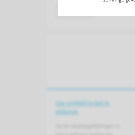
lees meer
Uw verblijf in het A-
gebouw
Op de verpleegafdelingen in
het A-gebouw maken we