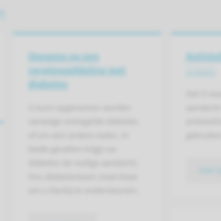
:
Opname op een
Antisto
verpleegafdeling met
S-team
diabetes
Het S-tea
U kunt opgenomen worden
aandacht 
vanwege ontregelde diabetes
antistol
of om een andere reden. In
gebruike
beide gevallen krijgt uw
diabetes de nodige aandacht.
naar 
Ons diabetesteam staat klaar
om u hierbij te ondersteunen.