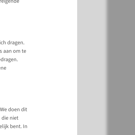
reigende
este afdelingen kan
.00 en 20.00 uur
angskomen.
ich dragen.
es aan om te
edragen.
meer
ene
 We doen dit
 die niet
lijk bent. In