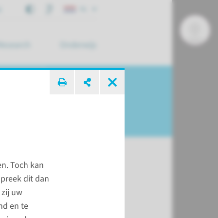
j
NL
Research
Onderwijs
 zoek ...
en. Toch kan
spreek dit dan
che informatie
zij uw
nd en te