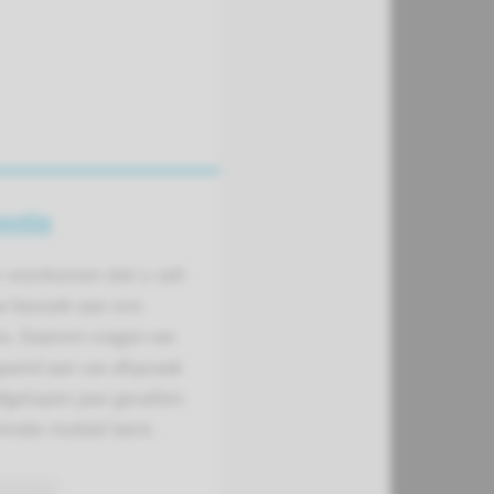
entie
n voorkomen dat u valt
uw bezoek aan ons
is. Daarom vragen we
gaand aan uw afspraak
afgelopen jaar gevallen
inder mobiel bent.