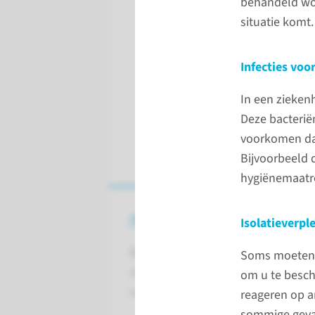
behandeld wo
situatie komt.
Infecties vo
In een ziekenh
Deze bacterië
voorkomen dat
Bijvoorbeeld 
hygiënemaatre
Actief herstel
Isolatieverpl
Bij het Radboudumc kiezen we voor
Soms moeten w
stimuleren van activiteit voor, tij
om u te besche
voor uw herstel.
reageren op an
sommige geval