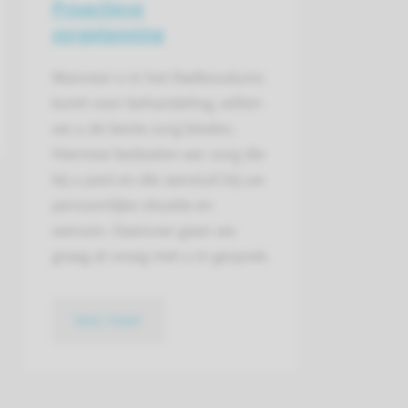
Proactieve
zorgplanning
Wanneer u in het Radboudumc
komt voor behandeling, willen
we u de beste zorg bieden.
Hiermee bedoelen we: zorg die
bij u past en die aansluit bij uw
persoonlijke situatie en
wensen. Daarover gaan we
graag al vroeg met u in gesprek.
lees meer