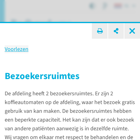
NL
ik zoek ...
Voorlezen
Verpleegafdeling
Neurologie en
Bezoekersruimtes
Neurochirurgie
A4 West
De afdeling heeft 2 bezoekersruimtes. Er zijn 2
koffieautomaten op de afdeling, waar het bezoek gratis
gebruik van kan maken. De bezoekersruimtes hebben
een beperkte capaciteit. Het kan zijn dat er ook bezoek
Patiëntenzorg
Verpleegafdelingen
van andere patiënten aanwezig is in dezelfde ruimte.
Verpleegafdeling Neurologie en Neurochirurgie
Wij vragen om elkaar met respect te behandelen en de