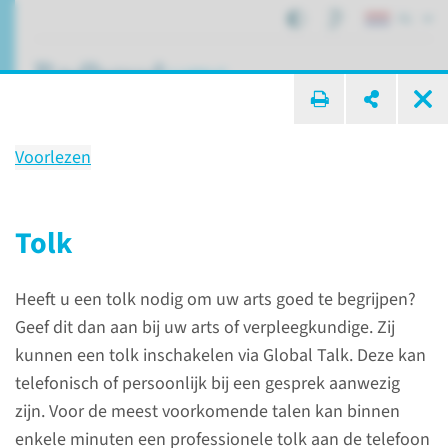
NL
ik zoek ...
Voorlezen
Voor­zieningen
Tolk
Patiëntenzorg
Voorzieningen
Heeft u een tolk nodig om uw arts goed te begrijpen?
Geef dit dan aan bij uw arts of verpleegkundige. Zij
Welkom in het
kunnen een tolk inschakelen via Global Talk. Deze kan
Radboudumc
telefonisch of persoonlijk bij een gesprek aanwezig
zijn. Voor de meest voorkomende talen kan binnen
We willen graag uw bezoek aan
enkele minuten een professionele tolk aan de telefoon