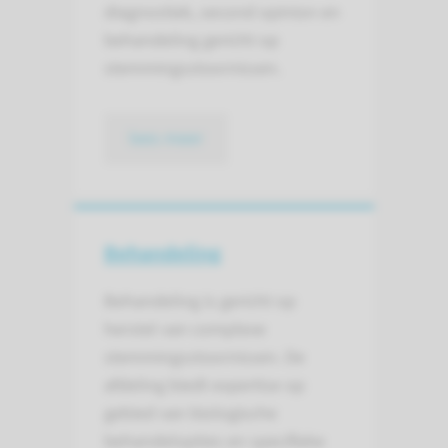
diagnostiek, second opinion en
behandeling gericht op
stemmingsstoornissen.
lees meer
Behandeling
Behandeling is gericht op
herstel van complexe
stemmingsstoornissen. De
afdeling biedt expertise op
gebied van biologische
behandelopties en specifieke