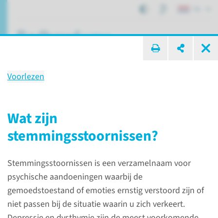
NL
ik zoek ...
Voorlezen
Stemmingsstoornissen
Wat zijn
stemmingsstoornissen?
Patiëntenzorg
Aandoeningen
Stemmingsstoornissen
Stemmingsstoornissen is een verzamelnaam voor
Wat zijn
psychische aandoeningen waarbij de
stemmingsstoornissen?
gemoedstoestand of emoties ernstig verstoord zijn of
niet passen bij de situatie waarin u zich verkeert.
Stemmingsstoornissen is een
Depressie en dysthymie zijn de meest voorkomende