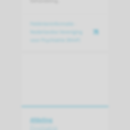
behandeling.
Patiënteninformatie -
Nederlandse Vereniging
voor Psychiatrie (NVvP)
Afdeling
Psychiatrie