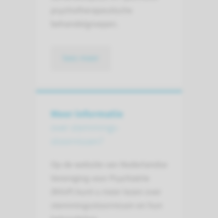
psychotherapeutische
behandelgroepen.
lees meer
Meer informatie
over stemmings­
stoornissen?
Op de website van Nederlandse
Vereniging voor Psychiatrie
(NVvP) kunt u meer lezen over
stemmingsstoornissen en hun