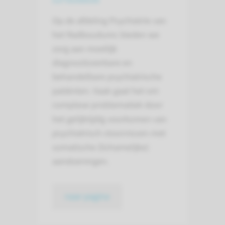
Op de afdeling Psychiatrie van
het Radboudumc bieden we
zorg aan moeilijk
diagnosticeerbare en
behandelbare psychiatrische
patiënten. Vaak gaat het om
complexe problematiek door
het gelijktijdig voorkomen van
psychiatrisch stoornissen met
somatische (lichamelijke)
aandoeningen.
naar pagina