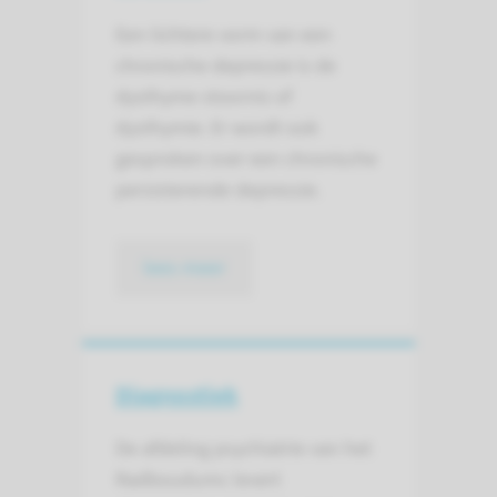
Een lichtere vorm van een
chronische depressie is de
dysthyme stoornis of
dysthymie. Er wordt ook
gesproken over een chronische
persisterende depressie.
lees meer
Diagnostiek
De afdeling psychiatrie van het
Radboudumc levert