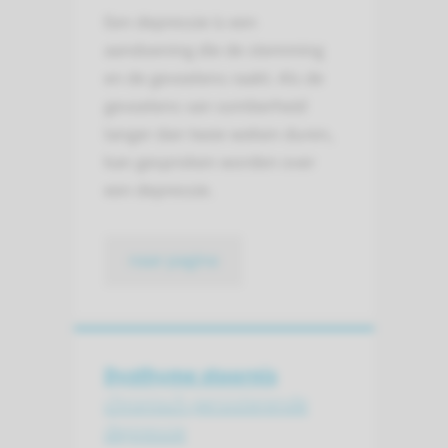
Een depressie is een
aandoening die de stemming
en de gevoelens raakt. Als de
gevoelens van somberheid
langer dan twee weken duren,
kan gesproken worden over
een depressie.
naar pagina
Dysthyme stoornis
chronisch persisterende
depressie