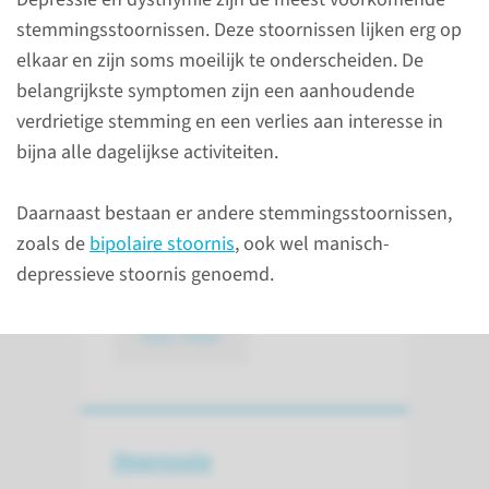
verzamelnaam voor psychische
stemmingsstoornissen. Deze stoornissen lijken erg op
aandoeningen waarbij de
elkaar en zijn soms moeilijk te onderscheiden. De
gemoedstoestand of emoties
belangrijkste symptomen zijn een aanhoudende
ernstig verstoord zijn of niet
verdrietige stemming en een verlies aan interesse in
passen bij de situatie waarin u
bijna alle dagelijkse activiteiten.
zich verkeert. Depressie en
dysthymie zijn de meest
Daarnaast bestaan er andere stemmingsstoornissen,
voorkomende
zoals de
bipolaire stoornis
, ook wel manisch-
stemmingsstoornissen.
depressieve stoornis genoemd.
lees meer
Depressie