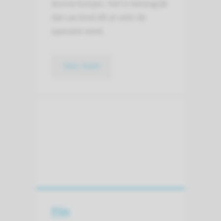
dunne buisjes. Het is belangrijk
dat uw kind dit al vóór de
operatie weet.
lees meer
Pijn