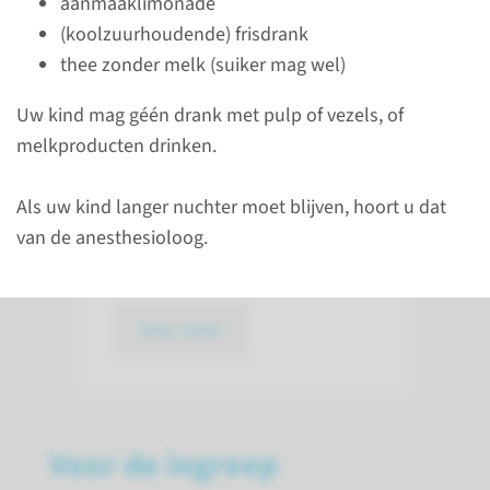
aanmaaklimonade
Als uw kind voor de eerste keer
(koolzuurhoudende) frisdrank
onder anesthesie gaat, dan
thee zonder melk (suiker mag wel)
hebben jullie eerst een
afspraak waar jullie uitleg
Uw kind mag géén drank met pulp of vezels, of
krijgen over de anesthesie. Via
melkproducten drinken.
mijnRadboud ontvangt u een
vragenlijst. Vul deze vragenlijst
Als uw kind langer nuchter moet blijven, hoort u dat
thuis op gemak in voor de
van de anesthesioloog.
afspraak.
lees meer
Voor de ingreep