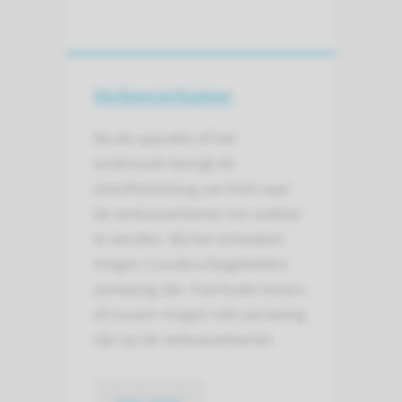
Verkoeverkamer
Na de operatie of het
onderzoek brengt de
anesthesioloog uw kind naar
de verkoeverkamer om wakker
te worden. Bij het ontwaken
mogen 2 ouders/begeleiders
aanwezig zijn. Eventuele broers
of zussen mogen niet aanwezig
zijn op de verkoeverkamer.