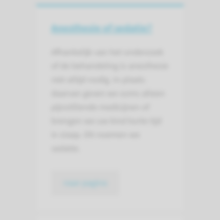
Anesthesie of sedatie?
Afhankelijk van het onderzoek
of de behandeling is anesthesie
niet altijd nodig. In plaats
daarvan geven we soms alleen
pijnstillende medicijnen of
brengen we uw kind korte tijd
in slaap. Dit noemen we
sedatie.
naar pagina