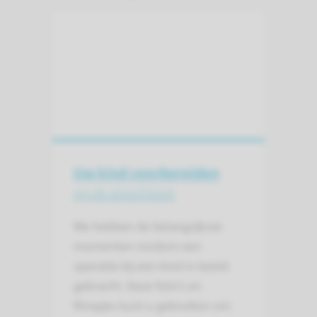
Uw kind voorbereiden
op de anesthesie
We hebben de belangrijkste
momenten rondom een
operatie bij een kind in beeld
gebracht. Deze foto’s en
filmpjes kunt u gebruiken om