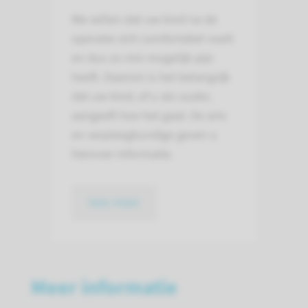
We willen dat uw kind na de
operatie zich comfortabel voelt
en dus zo min mogelijk pijn
heeft. Daarom is het belangrijk
dat uw kind, of u als ouder,
aangeeft hoe het gaat. De arts
en verpleegkundige geven u
hierover informatie.
lees meer
Meer informatie