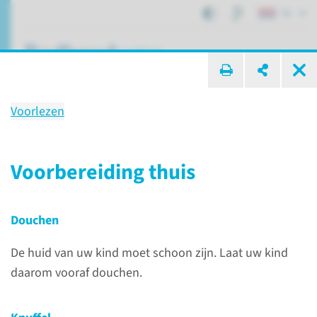
NL
ik zoek ...
Voorlezen
Behandeling
Anesthesie bij kinderen
Voorbereiding thuis
Douchen
Patiëntenzorg
Behandelingen
Anesthesie bij kinderen
De huid van uw kind moet schoon zijn. Laat uw kind
daarom vooraf douchen.