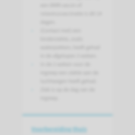
een BMR-vaccin of
rotavirusvaccinatie is dit 14
dagen.
(Contact met) een
kinderziekte, zoals
waterpokken, heeft gehad
in de afgelopen 3 weken.
In de 2 weken voor de
ingreep een ziekte aan de
luchtwegen heeft gehad.
Ziek is op de dag van de
ingreep.
Voorbereiding thuis