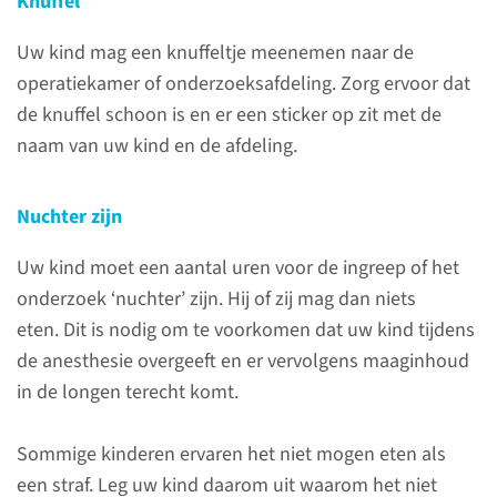
Knuffel
Uw kind mag een knuffeltje meenemen naar de
operatiekamer of onderzoeksafdeling. Zorg ervoor dat
de knuffel schoon is en er een sticker op zit met de
naam van uw kind en de afdeling.
Over anesthesie bij
kinderen
Nuchter zijn
Kinderen die worden
Uw kind moet een aantal uren voor de ingreep of het
opgenomen voor een operatie
onderzoek ‘nuchter’ zijn. Hij of zij mag dan niets
krijgen algehele anesthesie
eten. Dit is nodig om te voorkomen dat uw kind tijdens
(narcose). Ook bij sommige
de anesthesie overgeeft en er vervolgens maaginhoud
behandelingen of onderzoeken
in de longen terecht komt.
is anesthesie nodig. De
anesthesie gebeurt met een
Sommige kinderen ervaren het niet mogen eten als
infuus of masker.
een straf. Leg uw kind daarom uit waarom het niet