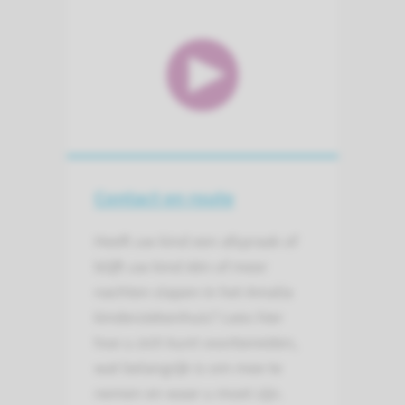
Contact en route
Heeft uw kind een afspraak of
blijft uw kind één of meer
nachten slapen in het Amalia
kinderziekenhuis? Lees hier
hoe u zich kunt voorbereiden,
wat belangrijk is om mee te
nemen en waar u moet zijn.