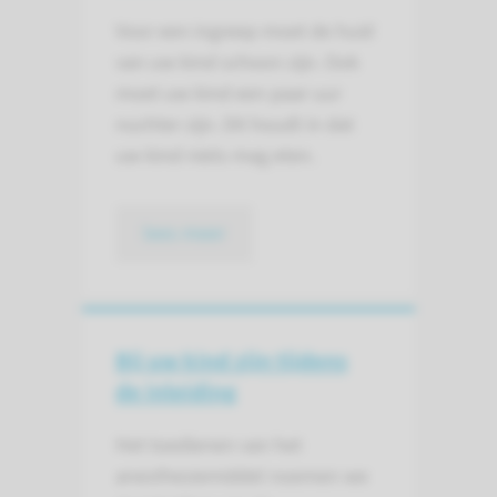
Voor een ingreep moet de huid
van uw kind schoon zijn. Ook
moet uw kind een paar uur
nuchter zijn. Dit houdt in dat
uw kind niets mag eten.
lees meer
Bij uw kind zijn tijdens
de inleiding
Het toedienen van het
anesthesiemiddel noemen we