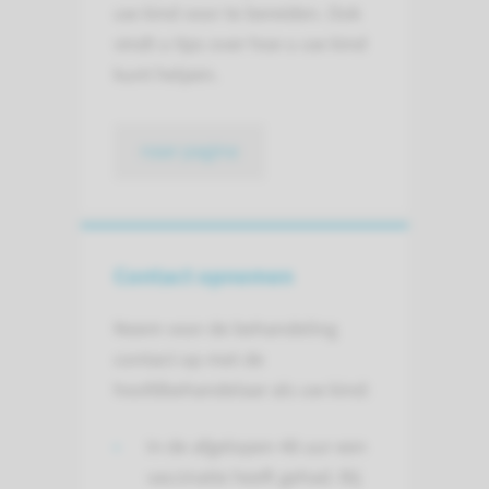
uw kind voor te bereiden. Ook
vindt u tips over hoe u uw kind
kunt helpen.
naar pagina
Contact opnemen
Neem voor de behandeling
contact op met de
hoofdbehandelaar als uw kind:
In de afgelopen 48 uur een
vaccinatie heeft gehad. Bij