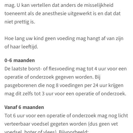
mag. U kan vertellen dat anders de misselijkheid
toeneemt als de anesthesie uitgewerkt is en dat dat
lees meer
niet prettig is.
Hoe lang uw kind geen voeding mag hangt af van zijn
of haar leeftijd.
Contact
0-6 maanden
Polikliniek Anesthesiologie
De laatste borst- of flesvoeding mag tot 4 uur voor een
operatie of onderzoek gegeven worden. Bij
Ma t/m vr van 08.00-12.00 uur
pasgeborenen die nog 8 voedingen per 24 uur krijgen
en van 14.00-16.00 uur.
mag dit zelfs tot 3 uur voor een operatie of onderzoek.
024-361 04 39
Vanaf 6 maanden
Telefonisch bereikbaar voor
Tot 6 uur voor een operatie of onderzoek mag nog licht
zorgverleners tussen 8.00-
verteerbaar voedsel gegeten worden (dus geen vet
17.00 uur.
voedsel, boter of vlees). Bijvoorbeeld: