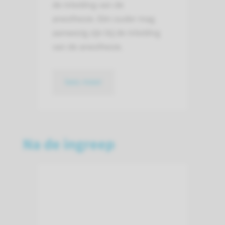
de inleiding van de
anesthesie. Eén ouder mag
aanwezig zijn bij de inleiding
van de anesthesie.
lees meer
Na de ingreep