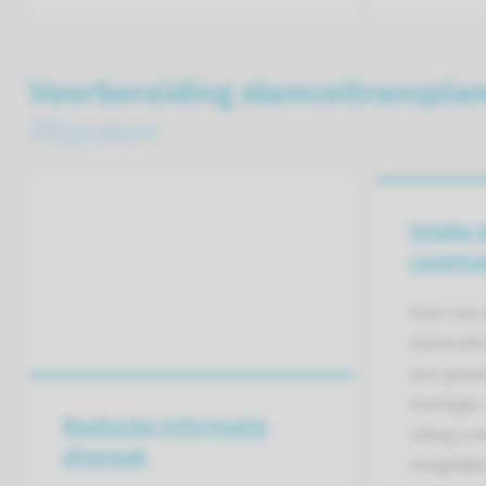
Voorbereiding stamceltransplan
Afspraken
Intake 
casema
Voor uw 
stamcel­t
een gesp
manager. 
Medische informatie
uitleg o
afspraak
mogelijke