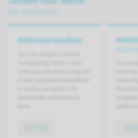
Zoeken naar donor
De zoektocht
Zoeken naar een donor
Weefse
HLA-typ
Voor een allogene stam­cel­
trans­plantatie heeft u stam­
Om te ki
cellen van een donor nodig. Als
beste bij 
er geen passende familie­donor
weefselty
is, zoeken we verder in de
Dit onde
wereld­wijde stam­cel­donor­
wangslijm
bank.
wattensta
lees meer
lees 