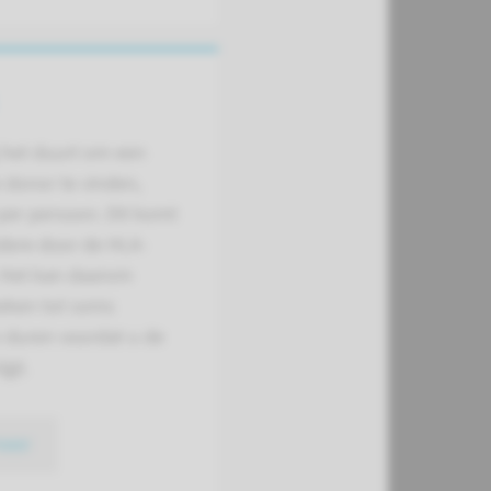
 het duurt om een
 donor te vinden,
 per persoon. Dit komt
dere door de HLA-
. Het kan daarom
eken tot soms
duren voordat u de
ijgt.
meer