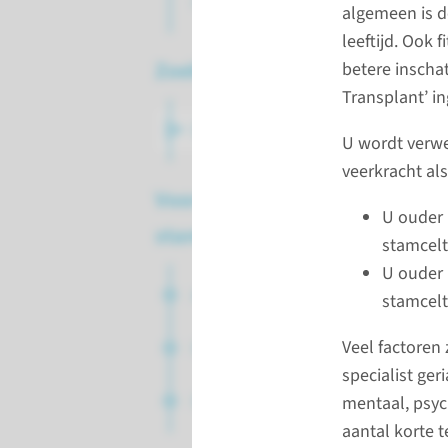
stamceltransplantatie
algemeen is d
leeftijd. Ook
Zoeken naar donor
betere inschat
Transplant’ in
De zoektocht
U wordt verwez
veerkracht als
Voorbereiding
U ouder 
stamceltransplantatie
stamcelt
U ouder 
Afspraken
stamcelt
Veel factoren 
Onderzoeken
specialist ger
Optionele onderzoeken
mentaal, psych
aantal korte 