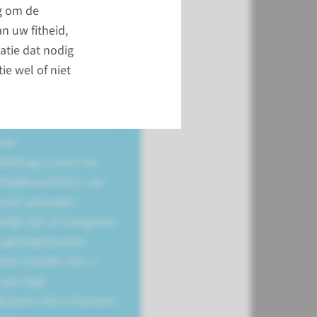
heeft:
ng om de
an uw fitheid,
ts of koude rilling
atie dat nodig
Koorts is een
ie wel of niet
temperatuur van
38,5 °C of hoger,
gemeten in het oor
ree
uitslag, u kunt via
nRadboud foto’s van
huid uploaden
elijk zijn of overgeven
t genoeg kunnen
nken (minder dan 2
r per dag)
icijnen niet in kunnen