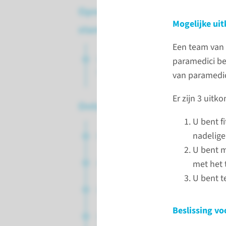
Opname en
Mogelijke ui
stamceltransplantatie
Een team van 
Voorbehandeling en
paramedici b
stamceltransplantatie
van paramedic
Er zijn 3 uitk
Ontslag en nazorg
U bent f
nadelige
Naar huis
U bent m
Adviezen en richtlijnen
met het 
U bent t
Controle-afspraken
Beslissing vo
Late effecten na