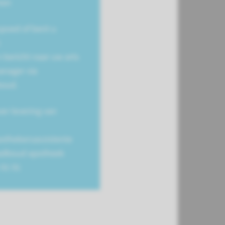
men
spoed of bent u
:
 bericht naar uw arts
anager via
oud.
er levering van
pothekersassistente
adboud apotheek
 91 91