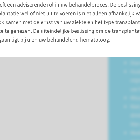
klachten 
eeft een adviserende rol in uw behandelproces. De beslissi
antatie wel of niet uit te voeren is niet alleen afhankelijk v
Koor
k samen met de ernst van uw ziekte en het type transplant
e te genezen. De uiteindelijke beslissing om de transplantat
 gaan ligt bij u en uw behandelend hematoloog.
Diar
Huid
mij
uw 
Miss
Nie
dri
lite
Med