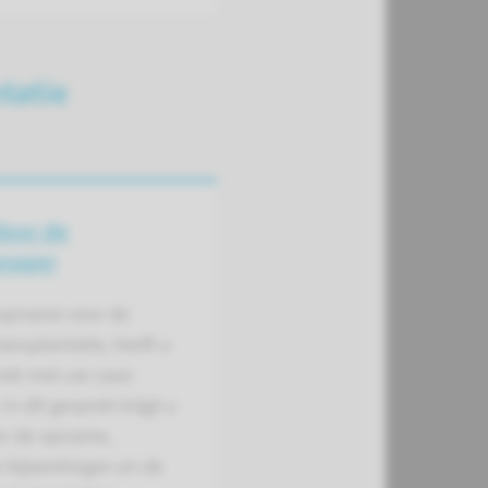
tatie
door de
nager
opname voor de
ransplantatie, heeft u
rek met uw case­
In dit gesprek krijgt u
ver de opname,
 bij­werkingen en de