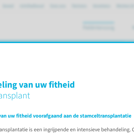
Spoed
mijnRadboud
Over ons
Partners
Verwijzers
Werken bi
Patiëntenzorg
ik
 stamceltransplantatie
ling van uw fitheid
transplantatie
Zorgpad allogene stamceltransplantatie
ransplant
Introductie
an uw fitheid voorafgaand aan de stamceltransplantatie
Over de allogene stamceltransplant
ansplantatie is een ingrijpende en intensieve behandeling. 