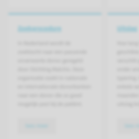
Zoekprocedure
Uitslag
In Nederland wordt de
Hoe lang
zoektocht naar een passende
geschikte
onverwante donor geregeld
verschilt
door Stichting Matchis. Deze
onder an
organisatie zoekt in nationale
typering
en internationale donorbanken
enkele w
naar een donor die zo goed
maanden 
mogelijk past bij de patiënt.
uitslag kr
lees meer
lees 