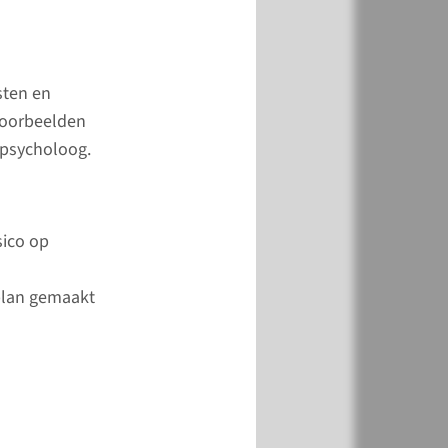
aliseerd
oudumc is één van de
sten en
ra in Nederland die
Voorbeelden
ologe als allogene
n psycholoog.
ranplantaties
.
sico op
 plan gemaakt
r contact
en?
(024) 361 88 23
ls u één van deze