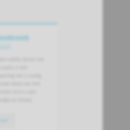
londerzoek
ering
jken welke donor het
u past, is een
pering van u nodig.
rzoek doen we met
vlies (d.m.v. een
afje) en bloed.
meer