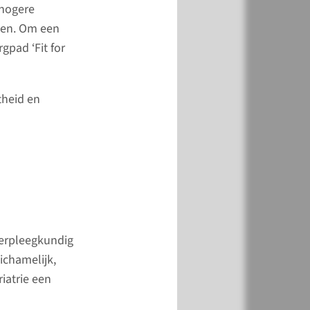
 hogere
lgen. Om een
en
gpad ‘Fit for
 termijn
eltransplantatie is
theid en
sieve behandeling.
eer de transplantatie
erlopen, kunnen er op
termijn gevolgen zijn.
lgen verschillen per
 verpleegkundig
meer
ichamelijk,
iatrie een