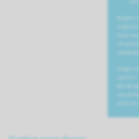
ne
Bij geen 
ongerust
Stuur een
of casem
mijnRadb
Vragen ov
vaccins?
Bel de a
van de R
(024) 361