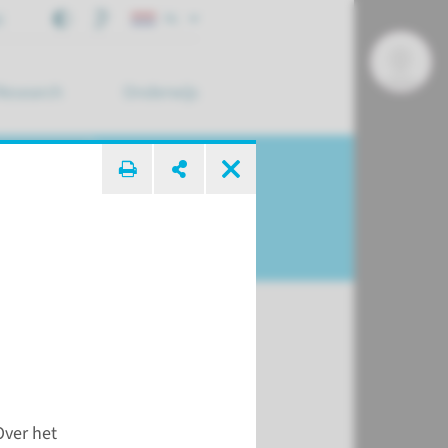
j
NL
Research
Onderwijs
 zoek ...
atie
Over het