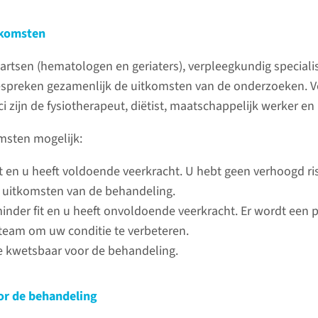
Gespeci
tkomsten
lees meer
Het Radb
artsen (hematologen en geriaters), verpleegkundig speciali
acht cent
espreken gezamenlijk de uitkomsten van de onderzoeken. 
zowel aut
i zijn de fysiotherapeut, diëtist, maatschappelijk werker e
stamcelt
Ondersteunende zorg
uitvoeren
omsten mogelijk:
Als bij u kanker is vastgesteld,
it en u heeft voldoende veerkracht. U hebt geen verhoogd ri
kan dit veel emoties oproepen.
 uitkomsten van de behandeling.
Wij proberen u hier zo goed
inder fit en u heeft onvoldoende veerkracht. Er wordt een
Wannee
mogelijk in te ondersteunen.
team om uw conditie te verbeteren.
opnem
e kwetsbaar voor de behandeling.
Contact: 
naar pagina
or de behandeling
Bel ons a