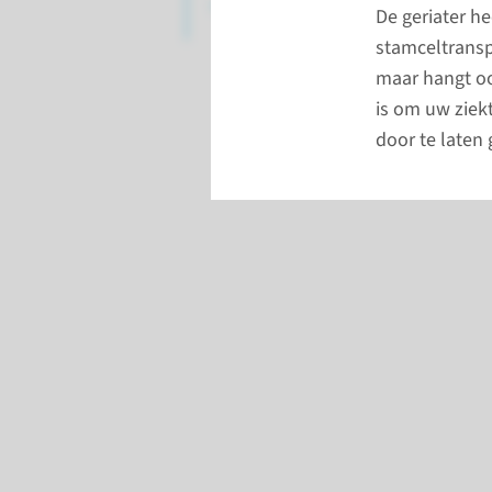
stamceltransplantatie
De geriater h
stamceltranspl
maar hangt oo
is om uw ziekt
door te laten