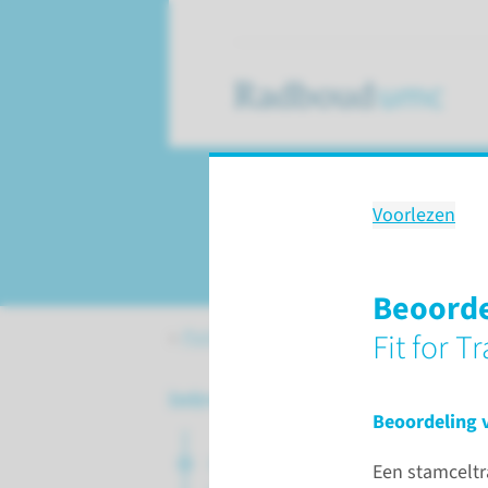
Voorlezen
Zorgpad allogene
Beoorde
Patiëntenzorg
Allogene stamcel­
Fit for T
Introductie
Beoordeling v
Over de allogene
Een stamceltr