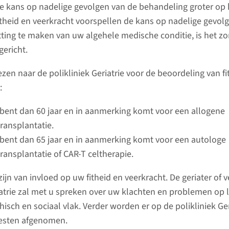
e kans op nadelige gevolgen van de behandeling groter op
 fitheid en veerkracht voorspellen de kans op nadelige gevo
Gevolg
ting te maken van uw algehele medische conditie, is het zor
op lange
gericht.
Een stamc
en naar de polikliniek Geriatrie voor de beoordeling van fi
een inten
:
Ook wann
goed is v
bent dan 60 jaar en in aanmerking komt voor een allogene
Wat is een allogene
de lange 
ransplantatie.
stam­cel­transplantatie?
Deze gevo
bent dan 65 jaar en in aanmerking komt voor een autologe
persoon.
ransplantatie of CAR-T celtherapie.
Een allogene stam­cel­trans­
plantatie is een behandeling
zijn van invloed op uw fitheid en veerkracht. De geriater of
waarbij u stam­cellen van een
lees 
iatrie zal met u spreken over uw klachten en problemen op l
donor krijgt. Deze stam­cellen
isch en sociaal vlak. Verder worden er op de polikliniek Ger
komen uit het bloed of been­
testen afgenomen.
merg van iemand anders.