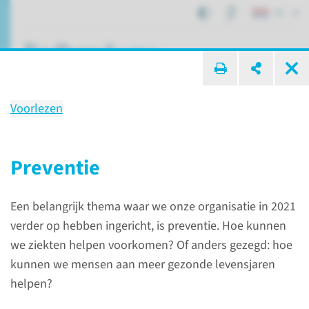
NL
ik zoek ...
Voorlezen
Onze impact voor de
maatschappij
Preventie
in 2021
Een belangrijk thema waar we onze organisatie in 2021
verder op hebben ingericht, is preventie. Hoe kunnen
Over het Radboudumc
Onze impact in 2021
we ziekten helpen voorkomen? Of anders gezegd: hoe
Onze impact voor de maatschappij
kunnen we mensen aan meer gezonde levensjaren
helpen?