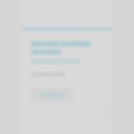
Duurzaam bereikbaar
Heyendaal
Autoluw en groener
22 januari 2021
naar pagina