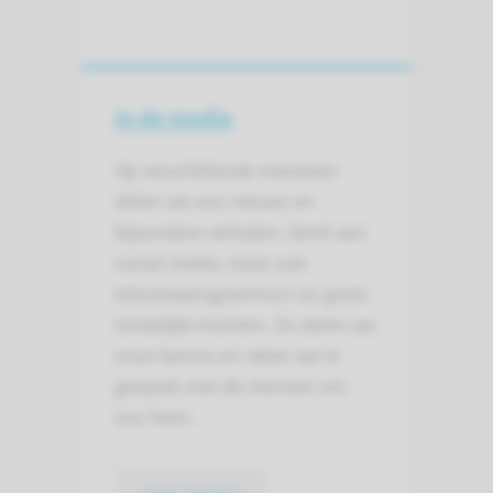
In de media
Op verschillende manieren
delen we ons nieuws en
bijzondere verhalen. Denk aan
social media, maar ook
televisieprogramma's en grote
landelijke kranten. Zo delen we
onze kennis en raken we in
gesprek met de mensen om
ons heen.