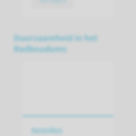
naar pagina
Duurzaamheid in het
Radboudumc
Kerncijfers