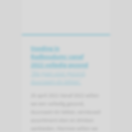
Voeding in
Radboudumc vanaf
2022 volledig gezond
‘We gaan voor gezond,
duurzaam én lekker’
26 april 2021
Vanaf 2022 willen
we een volledig gezond,
duurzaam én lekker, vernieuwd
assortiment eten en drinken
aanbieden. Hiermee willen we