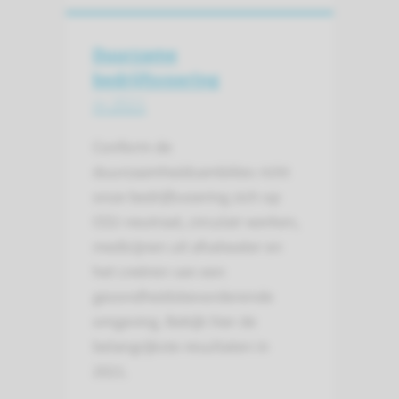
Duurzame
bedrijfsvoering
in 2021
Conform de
duurzaamheidsambities richt
onze bedrijfsvoering zich op
CO2-neutraal, circulair werken,
medicijnen uit afvalwater en
het creëren van een
gezondheidsbevorderende
omgeving. Bekijk hier de
belangrijkste resultaten in
2021.