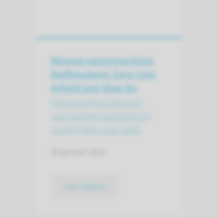
Nieuwe samenwerking
Radboudumc Zorg voor
Arbeid met Stap Nu
Persoonsgerichte zorg
voor kankerpatiënten bij
reïntegratie naar werk
20 januari 2021
naar pagina