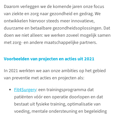
een proef waarbij dit probleem
Daarom verleggen we de komende jaren onze focus
wordt aangepakt door
van ziekte en zorg naar gezondheid en gedrag. We
medicijnen die patiënten thuis
ontwikkelen hiervoor steeds meer innovatieve,
overhouden opnieuw uit te
duurzame en betaalbare gezondheidsoplossingen. Dat
geven. De ziekenhuizen hebben
doen we niet alleen: we werken zoveel mogelijk samen
hiermee een wereldwijde
met zorg- en andere maatschappelijke partners.
primeur. Hart van Nederland
maakte er een uitzending over.
Voorbeelden van projecten en acties uit 2021
In 2021 werkten we aan onze ambities op het gebied
Bekijk de uitzending
van preventie met acties en projecten als:
Fit4Surgery
: een trainingsprogramma dat
patiënten vóór een operatie doorlopen en dat
Impact 2021
bestaat uit fysieke training, optimalisatie van
voeding, mentale ondersteuning en begeleiding
Op deze webpagina's leest u