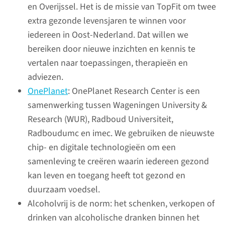
en Overijssel. Het is de missie van TopFit om twee
extra gezonde levensjaren te winnen voor
iedereen in Oost-Nederland. Dat willen we
bereiken door nieuwe inzichten en kennis te
vertalen naar toepassingen, therapieën en
adviezen.
OnePlanet
: OnePlanet Research Center is een
‘Laten we kritisch naar
samenwerking tussen Wageningen University &
ons vlieggedrag kijken!’
Research (WUR), Radboud Universiteit,
In 2021 tikte de temperatuur in
Radboudumc en imec. We gebruiken de nieuwste
Canada en het noordwesten
chip- en digitale technologieën om een ​​
van de VS de 48 graden aan. We
samenleving te creëren waarin iedereen gezond
kunnen er niet omheen, het
kan leven en toegang heeft tot gezond en
gaat wereldwijd niet goed met
duurzaam voedsel.
ons klimaat. Er moet iets
Alcoholvrij is de norm: het schenken, verkopen of
veranderen. In september deed
drinken van alcoholische dranken binnen het