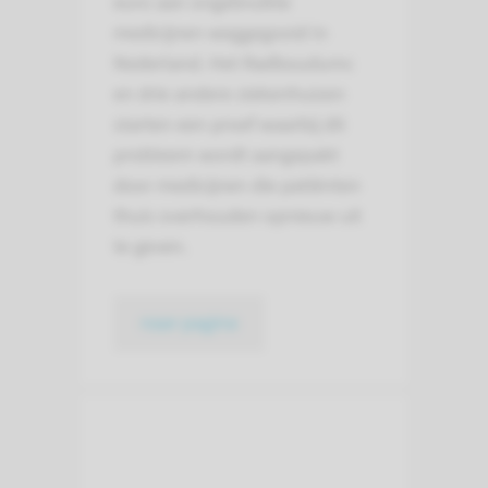
euro aan ongebruikte
medicijnen weggegooid in
Nederland. Het Radboudumc
en drie andere ziekenhuizen
starten een proef waarbij dit
probleem wordt aangepakt
door medicijnen die patiënten
thuis overhouden opnieuw uit
te geven.
naar pagina