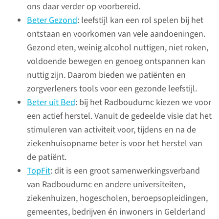
ons daar verder op voorbereid.
waaronder hart- en vaatziekten
Beter Gezond
: leefstijl kan een rol spelen bij het
en kanker. Gezond eten, weinig
ontstaan en voorkomen van vele aandoeningen.
alcohol nuttigen, niet roken,
Gezond eten, weinig alcohol nuttigen, niet roken,
voldoende bewegen en genoeg
voldoende bewegen en genoeg ontspannen kan
ontspannen kan nuttig zijn.
nuttig zijn. Daarom bieden we patiënten en
Ook als je al ziek bent. Met het
zorgverleners tools voor een gezonde leefstijl.
programma Beter Gezond
Beter uit Bed
: bij het Radboudumc kiezen we voor
stimuleren we onze patiënten
een actief herstel. Vanuit de gedeelde visie dat het
om gezond te leven. Het
stimuleren van activiteit voor, tijdens en na de
programma startte
ziekenhuisopname beter is voor het herstel van
oorspronkelijk voor mensen
de patiënt.
met kanker, maar wordt sinds
TopFit
: dit is een groot samenwerkingsverband
2021 breder ingezet.
van Radboudumc en andere universiteiten,
ziekenhuizen, hogescholen, beroepsopleidingen,
gemeentes, bedrijven én inwoners in Gelderland