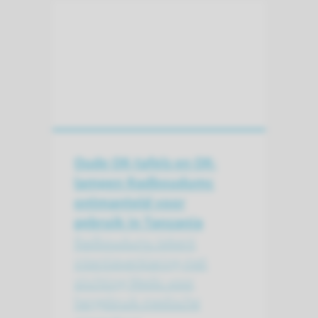
Oude OK-tafels en OK-
lampen Radboudumc
ontmanteld voor
gebruik in Tanzania
Radboudumc tekent
intentieverklaring met
stichting Medic voor
hergebruik medische