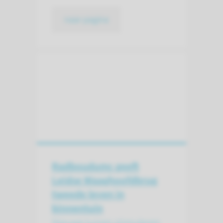
naar pagina
Radboudumc geeft
Leidse Waaghoofdbrug
tweede leven in
binnentuin
Nieuwe tuinen stimuleren