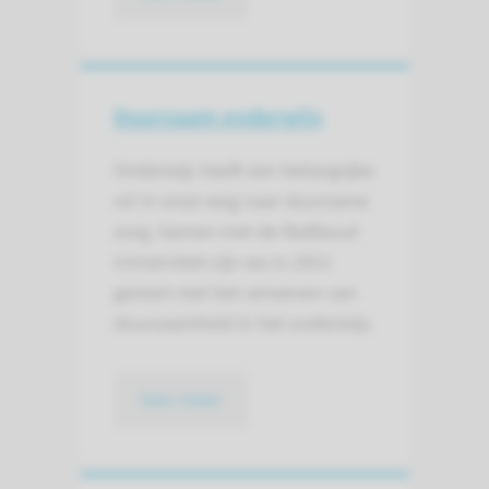
Duurzaam onderwijs
Onderwijs heeft een belangrijke
rol in onze weg naar duurzame
zorg. Samen met de Radboud
Universiteit zijn we in 2021
gestart met het verweven van
duurzaamheid in het onderwijs.
lees meer