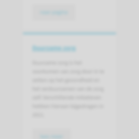
naar pagina
Duurzame zorg
Duurzame zorg is het
voorkomen van zorg door in te
zetten op het gezondheid en
het verduurzamen van de zorg
zelf. Verschillende initiatieven
hebben hieraan bijgedragen in
2021.
lees meer