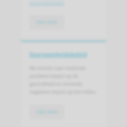
duurzaamheid
lees meer
Duurzaamheids­beleid
We streven naar maximale
positieve impact op de
gezondheid en minimale
negatieve impact op het milieu.
lees meer