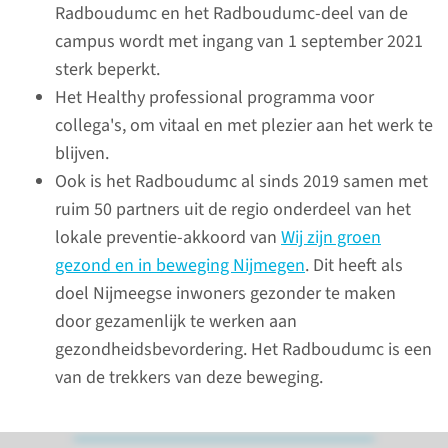
hoogleraar Teun Bousema een
Radboudumc en het Radboudumc-deel van de
oproep aan wetenschappers:
campus wordt met ingang van 1 september 2021
‘Wij kunnen het voorbeeld
sterk beperkt.
geven, door kritischer naar ons
Het Healthy professional programma voor
vlieggedrag te kijken.’
collega's, om vitaal en met plezier aan het werk te
blijven.
Ook is het Radboudumc al sinds 2019 samen met
lees meer
ruim 50 partners uit de regio onderdeel van het
lokale preventie-akkoord van
Wij zijn groen
gezond en in beweging Nijmegen
. Dit heeft als
doel Nijmeegse inwoners gezonder te maken
door gezamenlijk te werken aan
gezondheidsbevordering. Het Radboudumc is een
van de trekkers van deze beweging.