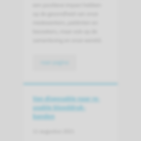
een positieve impact hebben
op de gezondheid van onze
medewerkers, patiënten en
bezoekers, maar ook op de
samenleving en onze wereld.
naar pagina
Van disposable naar re-
usable bloeddruk­
banden
11 augustus 2021