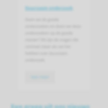
Duurzaam onderzoek
Doen we de goede
onderzoeken en doen we deze
onderzoeken op de goede
manier? Dit zijn de vragen die
centraal staan als we het
hebben over duurzaam
onderzoek.
lees meer
Een greep uit ons nieuws