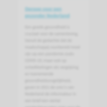
Oproep voor een
gezonder Nederland
Een goede gezondheid is
cruciaal voor de samenleving.
Vanuit de gedachte dat de
maatschappij voorbereid moet
zijn op een pandemie zoals
COVID-19, maar ook op
ontwikkelingen als vergrijzing
en toenemende
gezondheidsongelijkheid,
gaven in 2021 de umc's van
Nederland de informateur in
een brief een viertal