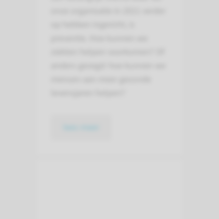
onze organisatie in 2021 verder
op hebben ingericht, is
preventie. Hoe kunnen we
ziekten helpen voorkomen? Of
anders gezegd: hoe kunnen we
mensen aan meer gezonde
levensjaren helpen?
lees meer