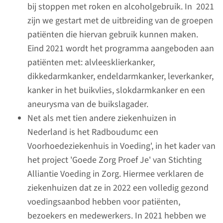
bij stoppen met roken en alcoholgebruik. In 2021
welke impact het Radboudumc
zijn we gestart met de uitbreiding van de groepen
in 2021 heeft gehad.
patiënten die hiervan gebruik kunnen maken.
Eind 2021 wordt het programma aangeboden aan
patiënten met: alvleesklierkanker,
dikkedarmkanker, endeldarmkanker, leverkanker,
kanker in het buikvlies, slokdarmkanker en een
aneurysma van de buikslagader.
Net als met tien andere ziekenhuizen in
Nederland is het Radboudumc een
Voorhoedeziekenhuis in Voeding', in het kader van
het project 'Goede Zorg Proef Je' van Stichting
Beter Gezond
Alliantie Voeding in Zorg. Hiermee verklaren de
ziekenhuizen dat ze in 2022 een volledig gezond
Leefstijl kan een rol spelen bij
voedingsaanbod hebben voor patiënten,
het ontstaan en voorkomen
bezoekers en medewerkers. In 2021 hebben we
van vele aandoeningen