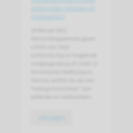
welbevinden patiënten en
medewerkers
18 februari 2021
Herinrichtingsplannen geven
ruimte voor meer
parklandschap en hergebruik
voetgangersbrug uit Leiden in
binnentuinen Radboudumc.
Hiermee werken we aan een
'healing environment' voor
patiënten en medewerkers.
naar pagina