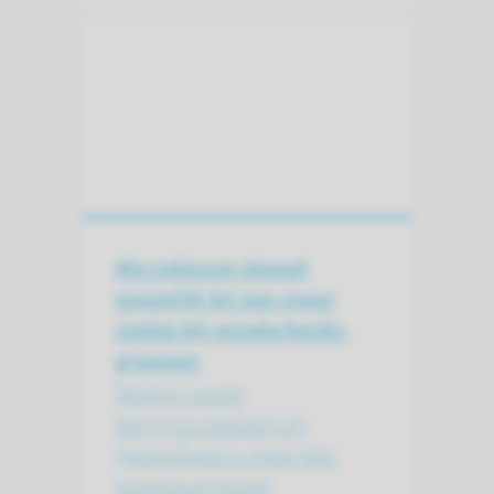
Microbioom draagt
mogelijk bij aan meer
ziekte bij minderheids­
groepen
Relatie tussen
darmmicrobioom en
gezondheid is meer dan
onderbuikgevoel