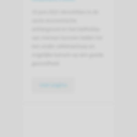
15 juni 2021
Verschillen in de
socio-economische
achtergrond en het leefmilieu
van mensen kunnen leiden tot
een ander ziekteverloop en
ongelijke kansen op een goede
gezondheid.
naar pagina