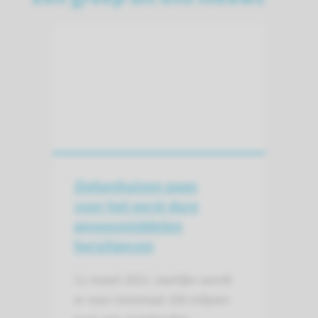
Ziekenhuizen gaan
voor het eerst dure
geneesmiddelen
heruitgeven
11 maart 2021
Jaarlijks wordt
er voor minimaal 100 miljoen