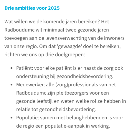
Drie ambities voor 2025
Wat willen we de komende jaren bereiken? Het
Radboudumc wil minimaal twee gezonde jaren
toevoegen aan de levensverwachting van de inwoners
van onze regio. Om dat 'gewaagde' doel te bereiken,
richten we ons op drie doelgroepen:
Dure geneesmiddelen
hergebruiken
Patiënt: voor elke patiënt is er naast de zorg ook
Een wereldprimeur
ondersteuning bij gezondheidsbevordering.
Medewerker: alle (zorg)professionals van het
Jaarlijks wordt er voor
Radboudumc zijn pleitbezorgers voor een
minimaal 100 miljoen euro aan
gezonde leefstijl en weten welke rol ze hebben in
ongebruikte medicijnen
relatie tot gezondheidsbevordering.
weggegooid in Nederland. Het
Populatie: samen met belanghebbenden is voor
Radboudumc en drie andere
de regio een populatie-aanpak in werking.
ziekenhuizen startten in 2021