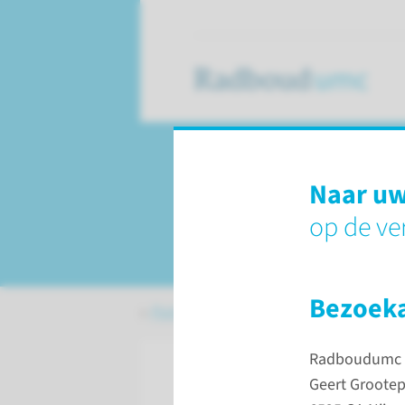
Verpleeg­afdelin
Naar uw
A5
op de ve
Bezoek
Patiëntenzorg
Verpleegafdelingen
Radboudumc 
Geert Grootep