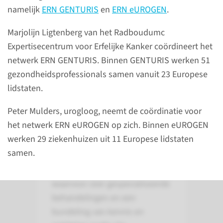
namelijk
ERN GENTURIS
en
ERN eUROGEN
.
Marjolijn Ligtenberg van het Radboudumc
Expertisecentrum voor Erfelijke Kanker coördineert het
netwerk ERN GENTURIS. Binnen GENTURIS werken 51
gezondheidsprofessionals samen vanuit 23 Europese
Wat zijn ERN's
lidstaten.
Europese referentienetwerken
Peter Mulders, urogloog, neemt de coördinatie voor
(ERN’s) zijn virtuele netwerken
het netwerk ERN eUROGEN op zich. Binnen eUROGEN
van Europese zorgverleners. Ze
werken 29 ziekenhuizen uit 11 Europese lidstaten
richten zich op het aanpakken
samen.
van complexe of zeldzame
ziekten of aandoeningen
waarvoor zeer gespecialiseerde
behandelingen en een
bundeling van kennis en