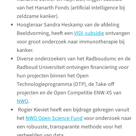
van het Hanarth Fonds (artificial intelligence bij
lees meer
zeldzame kanker).
Hoogleraar Sandra Heskamp van de afdeling
Beeldvorming, heeft een
VIDI-subsidie
ontvangen
voor groot onderzoek naar immunotherapie bij
Valorisatie
kanker.
waarde uit kennis en
Diverse onderzoekers van het Radboudumc en de
onderzoek
Radboud Universiteit ontvingen financiering voor
hun projecten binnen het Open
In het Radboudumc helpen we
Technologieprogramma (OTP), de Take-off
onze onderzoekers bij het
projecten en de Open Competitie ENW-XS van
zoeken naar
NWO
.
onderzoeksfinanciering, het
Rogier Kieviet heeft een bijdrage gekregen vanuit
aangaan van samenwerkingen,
het
NWO Open Science Fund
voor onderzoek naar
patentaanvragen en het op de
een robuuste, transparante methode voor het
markt brengen van innovatieve
verbeelden van data.