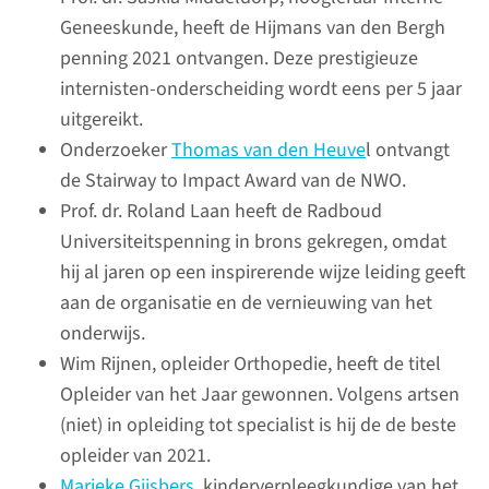
de kracht en mogelijkheden
Geneeskunde, heeft de Hijmans van den Bergh
van Artificial Intelligence
penning 2021 ontvangen. Deze prestigieuze
(kunstmatige intelligentie) om
internisten-onderscheiding wordt eens per 5 jaar
onze zorg te verbeteren. Met
uitgereikt.
verschillende initiatieven
Onderzoeker
Thomas van den Heuve
l ontvangt
werken we hieraan, ook in
de Stairway to Impact Award van de NWO.
2021.
Prof. dr. Roland Laan heeft de Radboud
Universiteitspenning in brons gekregen, omdat
lees meer
hij al jaren op een inspirerende wijze leiding geeft
aan de organisatie en de vernieuwing van het
onderwijs.
Wim Rijnen, opleider Orthopedie, heeft de titel
Promovendi
Opleider van het Jaar gewonnen. Volgens artsen
(niet) in opleiding tot specialist is hij de de beste
In 2021 is het nieuwe
opleider van 2021.
promotiereglement ingegaan.
Marieke Gijsbers
, kinderverpleegkundige van het