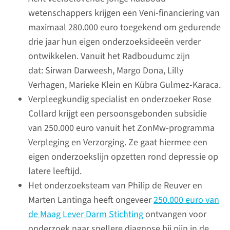
wetenschappers krijgen een Veni-financiering van
maximaal 280.000 euro toegekend om gedurende
lees meer
drie jaar hun eigen onderzoeksideeën verder
ontwikkelen. Vanuit het Radboudumc zijn
dat: Sirwan Darweesh, Margo Dona, Lilly
Verhagen, Marieke Klein en Kübra Gulmez-Karaca.
Cijfers en resultaten
Verpleegkundig specialist en onderzoeker Rose
Collard krijgt een persoonsgebonden subsidie
van 250.000 euro vanuit het ZonMw-programma
Verpleging en Verzorging. Ze gaat hiermee een
eigen onderzoekslijn opzetten rond depressie op
latere leeftijd.
Het onderzoeksteam van Philip de Reuver en
Marten Lantinga heeft ongeveer
250.000 euro van
de Maag Lever Darm Stichting
ontvangen voor
onderzoek naar snellere diagnose bij pijn in de