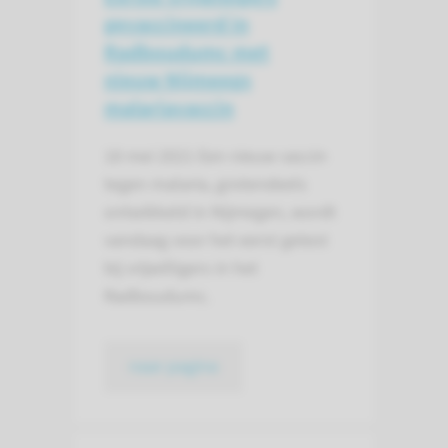
gevaccineerd in
Radboudumc met
nieuw Nijmeegs
malariavaccin
18 mei 2021
Een nieuw vaccin
tegen malaria, grotendeels
ontwikkeld in Nijmegen, wordt
vandaag voor het eerst getest
bij vrijwilligers in het
Radboudumc.
naar pagina