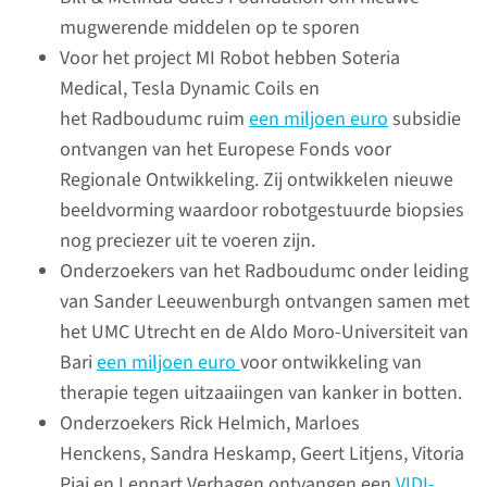
mugwerende middelen op te sporen
'kanker in beeld' tijdens
Voor het project MI Robot hebben Soteria
Wereldkankerdag, in de vorm
Medical, Tesla Dynamic Coils en
van een online open dag. Het
het Radboudumc ruim
een miljoen euro
subsidie
gevarieerde programma werd
ontvangen van het Europese Fonds voor
goed bezocht.
Regionale Ontwikkeling. Zij ontwikkelen nieuwe
beeldvorming waardoor robotgestuurde biopsies
lees meer
nog preciezer uit te voeren zijn.
Onderzoekers van het Radboudumc onder leiding
van Sander Leeuwenburgh ontvangen samen met
het UMC Utrecht en de Aldo Moro-Universiteit van
Bari
een miljoen euro
voor ontwikkeling van
therapie tegen uitzaaiingen van kanker in botten.
Onderzoekers Rick Helmich, Marloes
Henckens, Sandra Heskamp, Geert Litjens, Vitoria
Piai en Lennart Verhagen ontvangen een
VIDI-