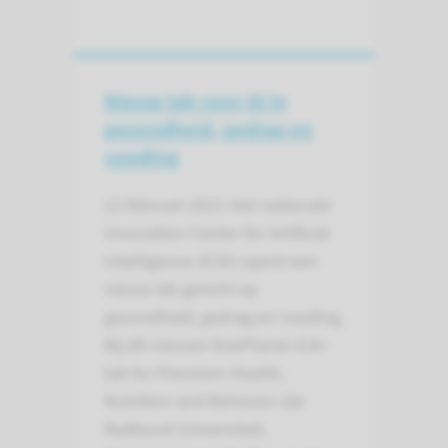
Nieuw lab voor AI in
gezondheid, gedrag en
voeding
12 februari 2021
Het nationale
Innovation Center for Artificial
Intelligence (ICAI) opent een
nieuw lab gericht op
gezondheid, gedrag en voeding.
Bij dit nieuwe OnePlanet ICAI-
lab for Precision Health,
Nutrition and Behavior zijn
Radboud Universiteit,