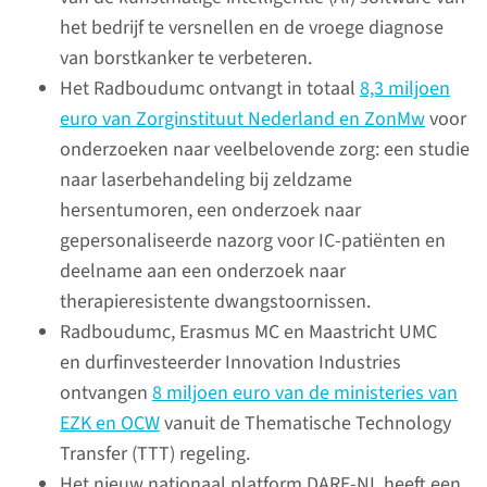
Masanga ziekenhuis in Sierra
het bedrijf te versnellen en de vroege diagnose
Leone (West-Afrika). Dit keer
van borstkanker te verbeteren.
voor haar promotieonderzoek.
Het Radboudumc ontvangt in totaal
8,3 miljoen
euro van Zorginstituut Nederland en ZonMw
voor
onderzoeken naar veelbelovende zorg: een studie
lees meer
naar laserbehandeling bij zeldzame
hersentumoren, een onderzoek naar
gepersonaliseerde nazorg voor IC-patiënten en
Impact 2021
deelname aan een onderzoek naar
therapieresistente dwangstoornissen.
Op deze webpagina's leest u
Radboudumc, Erasmus MC en Maastricht UMC
welke impact het Radboudumc
en durfinvesteerder Innovation Industries
in 2021 heeft gehad.
ontvangen
8 miljoen euro van de ministeries van
EZK en OCW
vanuit de Thematische Technology
Transfer (TTT) regeling.
Het nieuw nationaal platform DARE-NL heeft een