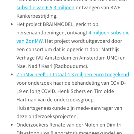
subsidie van € 5,3 miljoen
ontvangen van KWF
Kankerbestrijding.
Het project BRAINMODEL, gericht op
hersenaandoeningen, ontvangt
4 miljoen subsidie
van ZonMW
. Het project wordt uitgevoerd door
een consortium dat is opgericht door Matthijs
Coronavirus
Verhage (VU Amsterdam en Amsterdam UMC) en
veroorzaakt schade in
Nael Nadif Kasri (Radboudumc).
de nieren
ZonMw heeft in totaal 4,3 miljoen euro toegekend
voor onderzoek naar de behandeling van COVID-
Het coronavirus infecteert de
19 en long COVID. Henk Schers en Tim olde
nieren en veroorzaakt
Hartman van de onderzoeksgroep
littekenweefsel. Dat toonden
Huisartsgeneeskunde zijn mede-aanvrager van
onderzoekers van het
deze onderzoeksprojecten.
Radboudumc en RWTH
Onderzoekers Renate van der Molen en Dimitri
Uniklinik Aachen in 2021 aan.
Diavatopoulos (Laboratoriumgeneeskunde) en