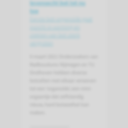
levensecht bot tot nu
toe
Eerste bot-organoïde gaat
inzicht in vorming en
ziekten van bot sterk
vergroten
9 maart 2021
Onderzoekers van
Radboudumc Nijmegen en TU
Eindhoven hebben diverse
botcellen met elkaar verweven
tot een ‘organoïde’, een mini-
orgaantje dat zelfstandig
nieuw, hard botweefsel kan
maken.