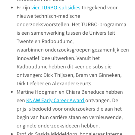
ideeën.
Er zijn
vier TURBO-subsidies
toegekend voor
nieuwe technisch-medische
lees meer
onderzoeksvoorstellen. Het TURBO-programma
is een samenwerking tussen de Universiteit
Twente en Radboudumc,
waarbinnen onderzoeksgroepen gezamenlijk een
innovatief idee uitwerken. Vanuit het
Radboudumc hebben dit keer de subsidie
ontvangen: Dick Thijssen, Bram van Ginneken,
Dirk Lefeber en Alexander Geurts.
Martine Hoogman en Chiara Beneduce hebben
een
KNAW Early Career Award
ontvangen. De
prijs is bedoeld voor onderzoekers die aan het
Artificial Intelligence
begin van hun carrière staan en vernieuwende,
originele onderzoeksideeën hebben.
Als Radboudumc geloven we in
Prof. dr. Saskia Middeldorp, hoogleraar Interne