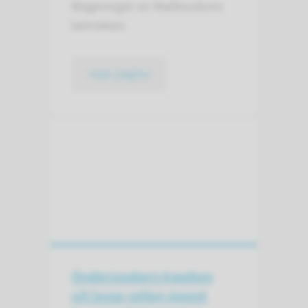
Wageningen en Radboudumc
betrokken.
naar pagina
Onderzoekers kweken
uit losse cellen meest