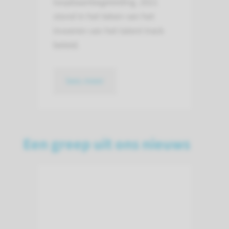
loopbaanbegeleiding. 2021
stond in het teken van het
invoeren van het talent track
beleid.
lees meer
Een greep uit ons nieuws