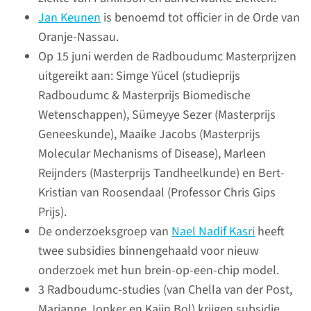
diverse deelprojecten liepen in
Jan Keunen
is benoemd tot officier in de Orde van
2021 door.
Oranje-Nassau.
Op 15 juni werden de Radboudumc Masterprijzen
uitgereikt aan: Simge Yücel (studieprijs
lees meer
Radboudumc & Masterprijs Biomedische
Wetenschappen), Sümeyye Sezer (Masterprijs
Geneeskunde), Maaike Jacobs (Masterprijs
Molecular Mechanisms of Disease), Marleen
In de prijzen
Reijnders (Masterprijs Tandheelkunde) en Bert-
met ons onderzoek
Kristian van Roosendaal (Professor Chris Gips
Prijs).
In 2021 ontvingen verschillende
De onderzoeksgroep van
Nael Nadif Kasri
heeft
medewerkers van het
twee subsidies binnengehaald voor nieuw
Radboudumc prijzen en
onderzoek met hun brein-op-een-chip model.
subsidies. Een greep uit de
3 Radboudumc-studies (van Chella van der Post,
hoogtepunten.
Marianne Jonker en Kaijn Bol) krijgen subsidie