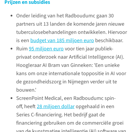
Prijzen en subsidies
Onder leiding van het Radboudumc gaan 30
partners uit 13 landen de komende jaren nieuwe
tuberculosebehandelingen ontwikkelen. Hiervoor
is een
budget van 185 miljoen euro
beschikbaar.
Ruim
95 miljoen euro
voor tien jaar publiek-
'Ze denken soms dat ik
privaat onderzoek naar Artificial Intelligence (AI).
een tovenares ben'
Hoogleraar AI Bram van Ginneken: 'Een unieke
Een 3D-geprinte prothese
kans om onze internationale toppositie in AI voor
in de jungle
de gezondheidszorg in Nijmegen verder uit te
bouwen.'
Merel van der Stelt werkt als
ScreenPoint Medical, een Radboudumc spin-
Technisch Geneeskundige in
off, heeft
28 miljoen dollar
opgehaald in een
het 3D Lab van het
Series C-financiering. Het bedrijf gaat de
Radboudumc. Ze was in 2021
financiering gebruiken om de commerciële groei
voor de derde keer in het
van de kunstmatige intelligentie (AI) software van