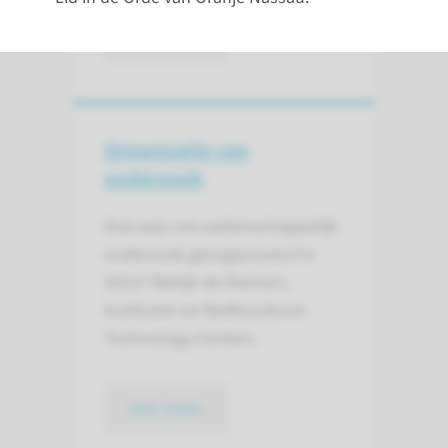
lees meer
Organisatie van
onderzoek
Hoe was ons wetenschappelijk
onderzoek georganiseerd in
2021? Bekijk de thema's,
instituten en Radboudumc
Technology Centers.
lees meer