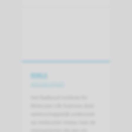
RIMLS
annual report
Het Radboud Institute for
Molecular Life Sciences doet
wetenschappelijk onderzoek
op moleculair niveau naar de
mechanismen die een rol