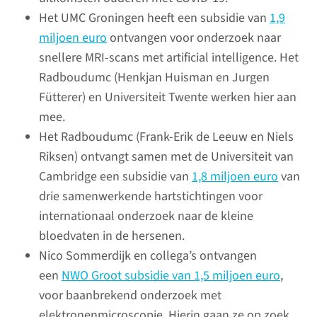
Het UMC Groningen heeft een subsidie van
1,9
miljoen euro
ontvangen voor onderzoek naar
‘Laten we kritisch naar
snellere MRI-scans met artificial intelligence. Het
ons vlieggedrag kijken!’
Radboudumc (Henkjan Huisman en Jurgen
Fütterer) en Universiteit Twente werken hier aan
In 2021 tikte de temperatuur in
mee.
Canada en het noordwesten
Het Radboudumc (Frank-Erik de Leeuw en Niels
van de VS de 48 graden aan. We
Riksen) ontvangt samen met de Universiteit van
kunnen er niet omheen, het
Cambridge een subsidie van
1,8 miljoen euro
van
gaat wereldwijd niet goed met
drie samenwerkende hartstichtingen voor
ons klimaat. Er moet iets
internationaal onderzoek naar de kleine
veranderen. In september deed
bloedvaten in de hersenen.
hoogleraar Teun Bousema een
Nico Sommerdijk en collega’s ontvangen
oproep aan wetenschappers:
een
NWO Groot subsidie van 1,5 miljoen euro
,
‘Wij kunnen het voorbeeld
voor baanbrekend onderzoek met
geven, door kritischer naar ons
elektronenmicroscopie. Hierin gaan ze op zoek