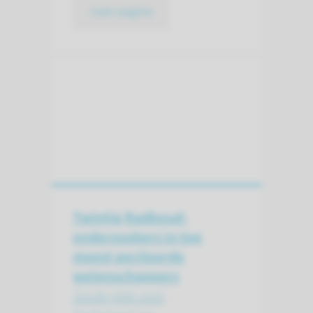
naar pagina
Twintig Radboud-
onderzoekers in top
meest geciteerde
wetenschappers
Zesde plek voor