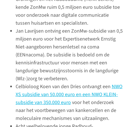
winnaars.
kende ZonMw ruim 0,5 miljoen euro subsidie toe
voor onderzoek naar digitale communicatie
tussen huisartsen en specialisten.
Bekijk video
Jan Lavrijsen ontving een ZonMw-subsidie van 0,5
miljoen euro voor het Expertisenetwerk Ernstig
Niet-aangeboren hersenletsel na coma
(EENnacoma). De subsidie is bedoeld om de
Vier vragen aan
kennisinfrastructuur voor mensen met een
Kees Kramers
langdurige bewustzijnsstoornis in de langdurige
(Wlz-)zorg te verbeteren.
De UMC-Raad bewaakt en
Celbioloog Koen van den Dries ontvangt een
NWO
bevordert de kwaliteit en het
XS subsidie van 50.000 euro en een NWO KLEIN-
beleid van onderzoek,
subsidie van 350.000 euro
voor het onderzoek
onderwijs en opleiding.
naar het voortbewegen van kankercellen en de
Voorzitter Kees Kramers blikt
moleculaire mechanismes van uitzaaiingen.
terug op 2021.
Acht veelbelovende jonge Radboud-