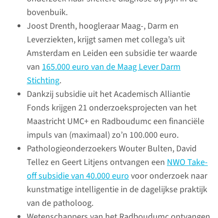
Kerncijfers
bovenbuik.
onderzoek
Joost Drenth, hoogleraar Maag-, Darm en
Leverziekten, krijgt samen met collega’s uit
lees meer
Amsterdam en Leiden een subsidie ter waarde
van
165.000 euro van de Maag Lever Darm
Stichting
.
Dankzij subsidie uit het Academisch Alliantie
Duurzaam onderzoek
Fonds krijgen 21 onderzoeksprojecten van het
Maastricht UMC+ en Radboudumc een financiële
Doen we de goede
impuls van (maximaal) zo’n 100.000 euro.
onderzoeken en doen we deze
Pathologieonderzoekers Wouter Bulten, David
onderzoeken op de goede
Tellez en Geert Litjens ontvangen een
NWO Take-
manier? Dit zijn de vragen die
off subsidie van 40.000 euro
voor onderzoek naar
centraal staan als we het
kunstmatige intelligentie in de dagelijkse praktijk
hebben over duurzaam
van de patholoog.
onderzoek.
Wetenschappers van het Radboudumc ontvangen