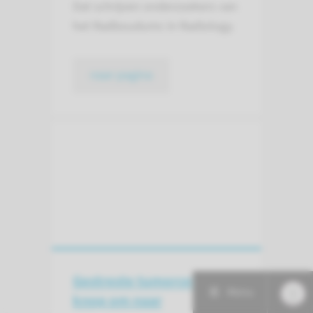
Dat schrijven onderzoekers van
het Radboudumc in Radiology.
naar pagina
Gestreste tumorcel zet
Menu
knop om naar