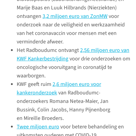
Door de infectie ontstaat
Marije Baas en Luuk Hilbrands (Nierziekten)
littekenweefsel in de nier met
ontvangen
3,2 miljoen euro van ZonMW
voor
een mogelijk nadelig effect op
onderzoek naar de veiligheid en werkzaamheid
de lange termijn voor de
van het coronavaccin voor mensen met een
nierfunctie van ex-COVID-
verminderde afweer.
patiënten.
Het Radboudumc ontvangt
2,56 miljoen euro van
KWF Kankerbestrijding
voor drie onderzoeken om
oncologische vooruitgang in coronatijd te
Bekijk video
waarborgen.
KWF geeft ruim
2,6 miljoen euro voor
kankeronderzoek
van Radboudumc-
onderzoekers Romana Netea-Maier, Jan
Bussink, Colin Jacobs, Hanny Pijnenborg
en Mireille Broeders.
Twee miljoen euro
voor betere behandeling en
uitkomsten ouderen met COVID-19.