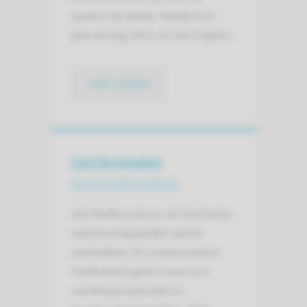
spelen bij ziekte. Bekijk hun
jaarverslag 2021 (in het Engels).
naar pagina
Carrièrepaden
voor onderzoekers
Het Radboudumc wil het beste
wetenschappelijke talent
aantrekken én onderzoekers
helderheid geven over hun
carrièreperspectief en