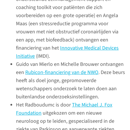
coaching toolkit voor patiënten die zich
voorbereiden op een grote operatie) en Angela
Maas (een stressreductie programma voor
vrouwen met niet obstructief coronairlijden via
een app, met biofeedback) ontvangen een
financiering van het
Innovative Medical Devices
Initiative
(IMDI).
Herhuisvesting
Guido van Mierlo en Michelle Brouwer ontvangen
laboratoria
een
Rubicon-financiering van de NWO
. Deze beurs
heeft als doel jonge, gepromoveerde
Het Radboudumc werkt aan de
wetenschappers onderzoek te laten doen aan
herhuisvesting van de
buitenlandse onderzoeksinstellingen.
patiëntenzorg- en
Het Radboudumc is door
The Michael J. Fox
onderzoekslaboratoria. De
Foundation
uitgekozen om een nieuwe
planvorming en
neuroloog op te leiden, gespecialiseerd in de
werkvoorbereiding van de
ziekte van Parkinson en aanverwante ziekten.