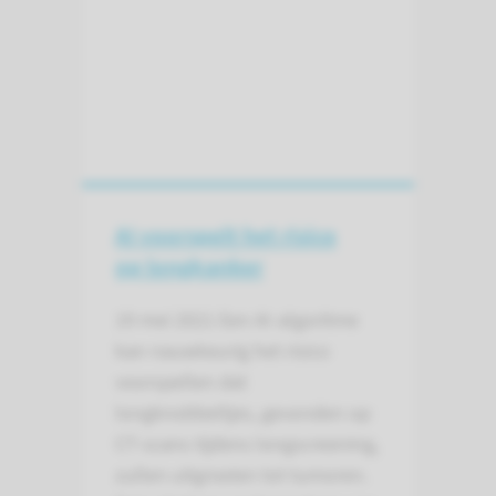
AI voorspelt het risico
op longkanker
19 mei 2021
Een AI-algoritme
kan nauwkeurig het risico
voorspellen dat
longknobbeltjes, gevonden op
CT-scans tijdens longscreening,
zullen uitgroeien tot tumoren.