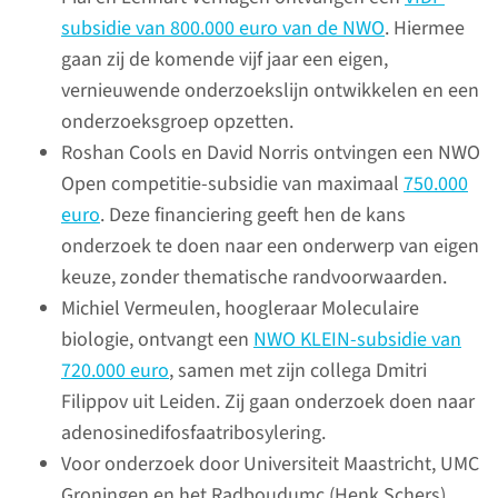
subsidie van 800.000 euro van de NWO
. Hiermee
gaan zij de komende vijf jaar een eigen,
Stairway to Impact
vernieuwende onderzoekslijn ontwikkelen en een
Award
onderzoeksgroep opzetten.
Radboudumc-onderzoeker
Roshan Cools en David Norris ontvingen een NWO
Thomas van den Heuvel
Open competitie-subsidie van maximaal
750.000
ontving in 2021 de Stairway to
euro
. Deze financiering geeft hen de kans
Impact Award van de NWO. Hij
onderzoek te doen naar een onderwerp van eigen
kreeg deze prijs voor zijn
keuze, zonder thematische randvoorwaarden.
BabyChecker-app, waarmee
Michiel Vermeulen, hoogleraar Moleculaire
verloskundigen echo’s bij
biologie, ontvangt een
NWO KLEIN-subsidie van
zwangerschappen kunnen
720.000 euro
, samen met zijn collega Dmitri
maken. De app heeft als doel
Filippov uit Leiden. Zij gaan onderzoek doen naar
moedersterfte in
adenosinedifosfaatribosylering.
ontwikkelingslanden tegen te
Voor onderzoek door Universiteit Maastricht, UMC
gaan. Bekijk de video met alle
Groningen en het Radboudumc (Henk Schers)