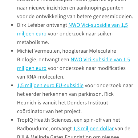
vlieggedrag te kijken.’
naar nieuwe inzichten en aanknopingspunten
voor de ontwikkeling van betere geneesmiddelen.
lees meer
Dirk Lefeber ontvangt
NWO Vici-subsidie van 1,5
miljoen euro
voor onderzoek naar suiker­
metabolisme.
Michiel Vermeulen, hoogleraar Moleculaire
Biologie, ontvangt een
NWO Vici-subsidie van 1,5
miljoen euro
voor onderzoek naar modificaties
van RNA-moleculen.
1,5 miljoen euro EU-subsidie
voor onderzoek naar
het eerder herkennen van parkinson. Rick
Helmich is vanuit het Donders Instituut
coördinator van het project.
Online Wereld­
TropIQ Health Sciences, een spin-off van het
kankerdag
Radboudumc, ontvangt
1,3 miljoen dollar
van de
Bill & Melinda Gates Foundation om nieuwe
Op 4 februari 2021 brachten we