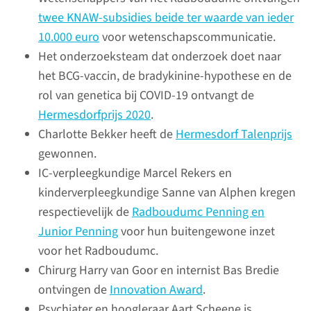
twee KNAW-subsidies beide ter waarde van ieder
lees meer
10.000 euro
voor wetenschapscommunicatie.
Het onderzoeksteam dat onderzoek doet naar
het BCG-vaccin, de bradykinine-hypothese en de
rol van genetica bij COVID-19 ontvangt de
Corona en onderzoek
Hermesdorfprijs 2020
.
Charlotte Bekker heeft de
Hermesdorf Talenprijs
De coronacrisis en maatregelen
gewonnen.
om de verspreiding van het
IC-verpleegkundige Marcel Rekers en
virus tegen te gaan, hebben in
kinderverpleegkundige Sanne van Alphen kregen
2021 impact gehad op onze
respectievelijk de
Radboudumc Penning en
onderzoek.
Junior Penning
voor hun buitengewone inzet
voor het Radboudumc.
Chirurg Harry van Goor en internist Bas Bredie
lees meer
ontvingen de
Innovation Award
.
Psychiater en hoogleraar Aart Scheene is