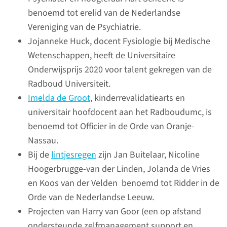
benoemd tot erelid van de Nederlandse
Vereniging van de Psychiatrie.
De patiënt betrekken
Jojanneke Huck, docent Fysiologie bij Medische
bij onderzoek
Wetenschappen, heeft de Universitaire
Onderwijsprijs 2020 voor talent gekregen van de
Het Radboudumc betrekt
Radboud Universiteit.
patiënten, hun naasten en
Imelda de Groot
, kinderrevalidatiearts en
ondersteunende organisaties
universitair hoofdocent aan het Radboudumc, is
bij het wetenschappelijk
benoemd tot Officier in de Orde van Oranje-
onderzoek én bij het in de
Nassau.
praktijk brengen van onze
Bij de
lintjesregen
zijn Jan Buitelaar, Nicoline
bevindingen.
Hoogerbrugge-van der Linden, Jolanda de Vries
en Koos van der Velden benoemd tot Ridder in de
lees meer
Orde van de Nederlandse Leeuw.
Projecten van Harry van Goor (een op afstand
ondersteunde zelfmanagement support en