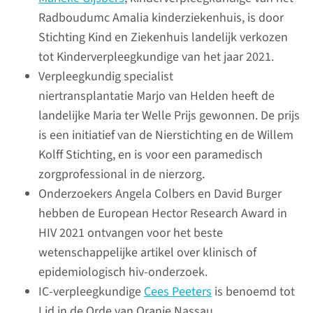
Onderdeel hiervan is de
Radboudumc Amalia kinderziekenhuis, is door
intensivering van begeleiding
Stichting Kind en Ziekenhuis landelijk verkozen
van promovendi.
tot Kinderverpleegkundige van het jaar 2021.
Verpleegkundig specialist
niertransplantatie Marjo van Helden heeft de
lees meer
landelijke Maria ter Welle Prijs gewonnen. De prijs
is een initiatief van de Nierstichting en de Willem
Kolff Stichting, en is voor een paramedisch
zorgprofessional in de nierzorg.
Hoogleraren
Onderzoekers Angela Colbers en David Burger
In 2021 zijn 30 nieuwe
hebben de European Hector Research Award in
hoogleraren benoemd (18
HIV 2021 ontvangen voor het beste
vrouwen, 12 mannen). Eind
wetenschappelijke artikel over klinisch of
2021 had het Radboudumc 205
epidemiologisch hiv-onderzoek.
hoogleraren in dienst.
IC-verpleegkundige
Cees Peeters
is benoemd tot
Lid in de Orde van Oranje Nassau.