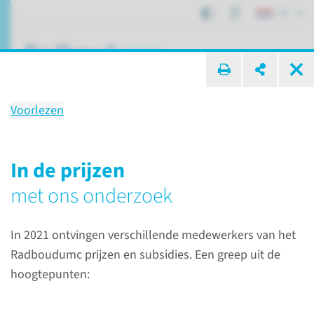
NL
ik zoek ...
Voorlezen
Onze impact voor
onderzoekers
In de prijzen
in 2021
met ons onderzoek
In 2021 ontvingen verschillende medewerkers van het
Over het Radboudumc
Onze impact in 2021
Radboudumc prijzen en subsidies. Een greep uit de
Onze impact voor onderzoekers
hoogtepunten: